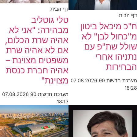
דף הבית
דף הבית
טלי גוטליב
ח"כ מיכאל ביטון
מבהירה: "אני לא
מ"כחול לבן" לא
אהיה שרת הכלום,
שולל שת"פ עם
אם לא אהיה שרת
נתניהו אחרי
משפטים מצוינת –
הבחירות
אהיה חברת כנסת
מצוינת"
מערכת חדשות 90
07.08.2026
18:28
מערכת חדשות 90
07.08.2026
18:13