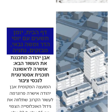
כותרות החדשות
מהרדיו
דף הבית
,
יומן
תשעים עם יוסי
הדר ומשה גבאי
,
מבזקים
,
נתניה
אבן יהודה מתכננת
את העשור הבא:
אושרה לראשונה
תוכנית אסטרטגית
לנכסי ציבור
המועצה המקומית אבן
יהודה אישרה פרוגרמה
לעשור הקרוב שתלווה את
גידול האוכלוסייה הצפוי