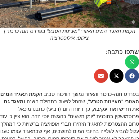
הקמת תאגיד המים האזורי "מעיינות הטבע" בפרדס חנה כרכור |
צילום: אילוסטרציה
שתפו כתבה:
בפרדס חנה-כרכור והאזור נמשך הוויכוח סביב
הקמת תאגיד המים
האזורי "מעיינות הטבע",
שהחל לפעול בתחילת השנה
ומאגד גם
את חריש ואור עקיבא,
כך דיווח היום (רביעי) כתבנו מיכאל
פרוסמושקין בתוכנית "יומן תשעים" בהגשת יוסי הדר. הוא ציין כי עוד
טרום ההצטרפות לתאגיד הזהירו חברי אופוזיציה ברשויות כי המהלך
עלול להביא לעלייה בחיובי המים לתושבים, אף שבתאגיד עצמו טענו
כי המעבר לא אמור לשנות את תעריפי המים והביוב. בפועל, לטענת