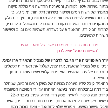
שינה כלום בתעריף". לדבריו, קיימים כ-1,000 חשבונות חריגים
מתוך עשרות אלפי לקוחות, והמערכת החדשה אף כוללת פיקוח
מחמיר של רשות המים ושיפור בשירות הלקוחות. ימיני טען כי
הציבור מושפע לעיתים מפרסומים לא מבוססים, והוסיף כי בחלק
מהמקרים מדובר בטעויות נקודתיות שנבדקות ומטופלות. לדבריו,
למרות הביקורת, התאגיד פועל לשדרוג תשתיות מים וביוב ולשיפור
השירות לתושבים.
פרדס חנה-כרכור: פרויקט ראשון של תאגיד המים
"מעיינות הטבע" יוצא לדרך
יו"ר האופוזיציה פרי הגיבה לדבריו של מנכ"ל התאגיד ארז ימיני:
"ניסיונו של מנכ"ל התאגיד, ארז ימיני, לגלגל את האחריות לכשלים
הנוכחיים אל עבר המועצה הוא ניסיון קלוש שאינו עומד במבחן
המציאות.
התאגיד קיבל לידיו מערכת מצוינת של משק המים והביוב, שנוהלה
ביד רמה ובהצלחה יתרה בעשור האחרון על ידי המועצה המקומית
פרדס חנה כרכור. לראייה, פסק הדין הידוע שניתן בעבר ל-22
רשויות מקומיות בלתי מתואגדות, ופרדס חנה כרכור ביניהן, אשר
קיבלו אישור משפטי מפורש שלא להתאגד – וזאת בזכות רמת