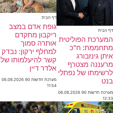
דף הבית
גופת אדם במצב
דף הבית
ריקבון מתקדם
המערכת הפוליטית
אותרה סמוך
מתחממת: ח"כ
למחלף ירקון: נבדק
איתן גינזבורג
קשר להיעלמותו של
מרעננה מצטרף
אלדר דיין
לרשימתו של נפתלי
בנט
מערכת חדשות 90
06.08.2026
11:54
מערכת חדשות 90
06.08.2026
12:33