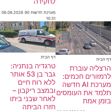
לחקירה
מערכת חדשות 90
06.08.2026
10:31
דף הבית
דף הבית
טרגדיה בנתניה:
הרצליה עוברת
גבר בן 53 אותר
לרמזורים חכמים:
ללא רוח חיים
מערכת AI חדשה
ובמצב ריקבון –
תלמד את העומסים
לאחר שבני ביתו
בזמן אמת
חזרו הביתה