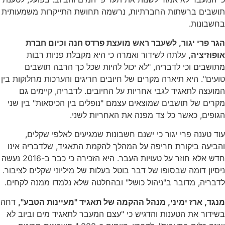
תושבים ברשתות החברתיות, נרשמה תחושת התייקרות משמעותית
בחשבונות.
הגר פרי יגור, לשעבר ראש מועצת פרדס חנה וכיום חברת
אופוזיציה,
עלתה לשידור ואמרה כי היא מקבלת פניות רבות
מתושבים וכי לדבריה, "לא יכול להיות שכל כך הרבה תושבים
טועים". היא תיארה מקרים של חיובים חריגים והערכות מחלוקות בין
המועצה לתאגיד לגבי אחריות על החיובים. לדבריה, קיימים גם
מקרים של תושבים שמוצאים עצמם "נופלים בין הכיסאות" בין שני
הגופים, כאשר כל צד מפנה את האחריות לשני.
עוד טענה פרי יגור כי ישנם חשבונות שמגיעים לאלפי שקלים,
והביעה ביקורת חריפה על המהלך להקמת התאגיד, שלדבריה אינו
חדש אלא חוזר על טעויות העבר. היא הזכירה כי כבר ב-2016 נעשה
ניסיון דומה שבסופו של דבר בוטל בעלות של מיליוני שקלים לציבור.
לדבריה, מדובר ב"ניהול כושל" ובהחלטה שלא נלמדו ממנה לקחים.
מנגד, ארז ימיני, מנהל ההקמה של תאגיד "מעיינות הטבע",
דחה
בשידור את הטענות והדגיש כי "עצם המעבר לתאגיד מים וביוב לא