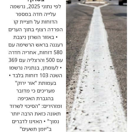
לפי נתוני 2025, נרשמה
עלייה חדה במספר
הדוחות על חציית קו
הפרדה רצוף בתוך הערים
• באזור השרון ניצבת
רעננה בראש הרשימה עם
580 דוחות, אחריה חדרה
עם 500 והרצליה עם 369
• לעומתן, בנתניה נרשמו
השנה 103 דוחות בלבד •
בעמותת "אור ירוק"
מעריכים כי מדובר
בהגברת האכיפה
ומזהירים: "הסיכוי לשרוד
תאונה כזאת הרבה יותר
נמוך" • האזינו לדברים
ב"יומן תשעים"