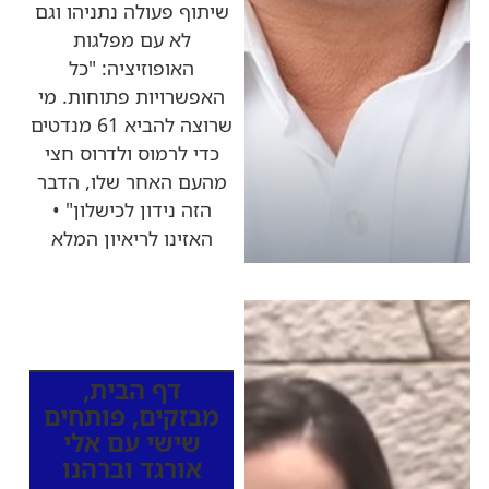
שיתוף פעולה נתניהו וגם
לא עם מפלגות
האופוזיציה: "כל
האפשרויות פתוחות. מי
שרוצה להביא 61 מנדטים
כדי לרמוס ולדרוס חצי
מהעם האחר שלו, הדבר
הזה נידון לכישלון" •
האזינו לריאיון המלא
כותרות החדשות
מהרדיו
דף הבית
,
מבזקים
,
פותחים
שישי עם אלי
אורגד וברהנו