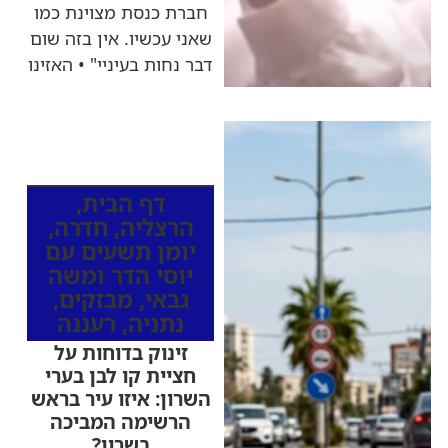
חברת כנסת מצוינת כמו
שאני עכשיו. אין בזה שום
דבר נחות בעיניי" • האזינו
כותרות החדשות
מהרדיו
דף הבית
,
הרצליה
,
חדרה
,
יומן תשעים עם
יוסי הדר ומשה
גבאי
,
מבזקים
,
נתניה
,
רעננה
זינוק בדוחות על
חציית קו לבן בערי
השרון: איזו עיר בראש
הרשימה המביכה
בשרון?