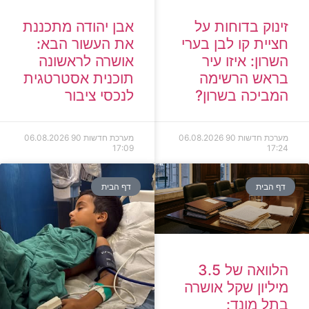
זינוק בדוחות על
אבן יהודה מתכננת
חציית קו לבן בערי
את העשור הבא:
השרון: איזו עיר
אושרה לראשונה
בראש הרשימה
תוכנית אסטרטגית
המביכה בשרון?
לנכסי ציבור
מערכת חדשות 90
06.08.2026
מערכת חדשות 90
06.08.2026
17:09
17:24
דף הבית
דף הבית
הלוואה של 3.5
מיליון שקל אושרה
בתל מונד: