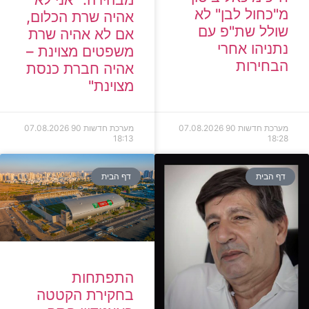
מ"כחול לבן" לא
אהיה שרת הכלום,
שולל שת"פ עם
אם לא אהיה שרת
נתניהו אחרי
משפטים מצוינת –
הבחירות
אהיה חברת כנסת
מצוינת"
מערכת חדשות 90
07.08.2026
מערכת חדשות 90
07.08.2026
18:13
18:28
דף הבית
דף הבית
התפתחות
בחקירת הקטטה