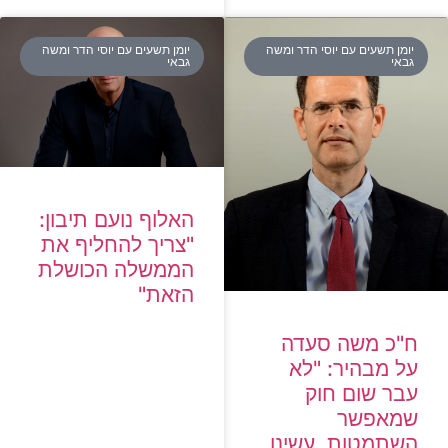
יומן תשעים עם יוסי הדר ומשה
יומן תשעים עם יוסי הדר ומשה
גבאי
גבאי
האלוף נועם תיבון:
"צריך להחליף את
הממשלה הכושלת
הזאת"
ח"כ משה סעדה
על מבהיר: "לא
עבר שום חוק
שמאפשר
השתמטות, עשינו