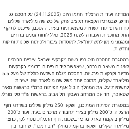
המדינה ועיריית הרצליה חתמו היום (24.11.2025) על הסכם גג
חדש, שבמרכזו הקצאת תקציב עתק של כשישה מיליארד שקלים
לחידוש ופיתוח תשתיות משמעותיות בעיר. ההסכם, שייכנס לתוקף
החל מתוכניות העבודה לשנת 2026, כולל לוחות זמנים ברורים
ומנגנוני מימון לתשתיות־על, למוסדות ציבור ולפיתוח שכונות ותיקות
וחדשות.
במסגרת ההסכם הצטרפו רשות מקרקעי ישראל ועיריית הרצליה
לאיגום משאבים נרחב, שיאפשר קידום פיתוח בו־זמני בקרקעות
מדינה וקרקעות פרטיות. ההסכם מגלם השקעה כוללת של מעל 5.5
מיליארד שקלים, מתוכם יותר משלושה מיליארד יופנו ישירות
לתשתיות־על. את המהלך הוביל אגף הפיתוח ברמ"י בראשות מאיר
שטאובר, יחד עם המרחב העסקי תל אביב בראשות עו"ד טלי מורלי.
במסגרת הפיתוח המתוכנן, יושקעו 250 מיליון שקלים בשדרוג חוף
הרצליה, כ־200 מיליון בצירי תחבורה מרכזיים בעיר, ועוד כ־200
מיליון בהקמת פארק מרכזי בשכונת חוף התכלת. נוסף לכך, כחצי
מיליארד שקלים יושקעו בהקמת מחלף "רב המכר", שיחבר בין