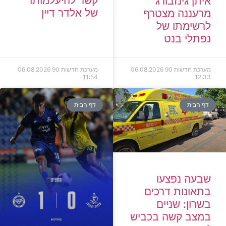
קשר להיעלמותו
איתן גינזבורג
של אלדר דיין
מרעננה מצטרף
לרשימתו של
נפתלי בנט
מערכת חדשות 90
06.08.2026
מערכת חדשות 90
06.08.2026
11:54
12:33
דף הבית
דף הבית
שבעה נפצעו
בתאונות דרכים
בשרון: שניים
במצב קשה בכביש