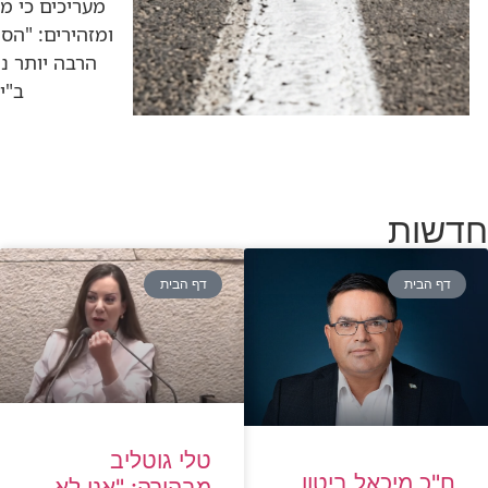
מעריכים כי מ
ומזהירים: "הס
הרבה יותר נמ
ב"י
חדשות
דף הבית
דף הבית
טלי גוטליב
ח"כ מיכאל ביטון
מבהירה: "אני לא