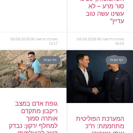
סור מרע – לא
עשינו עשה טוב
עדיין"
מערכת חדשות 90
06.08.2026
מערכת חדשות 90
06.08.2026
15:17
16:35
דף הבית
דף הבית
גופת אדם במצב
ריקבון מתקדם
אותרה סמוך
המערכת הפוליטית
למחלף ירקון: נבדק
מתחממת: ח"כ