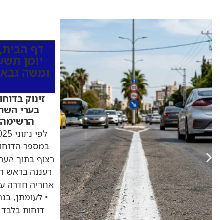
כותרות החד
דף הבית
,
יומן תשעי
ומשה גבאי
זינוק בדוחו
בערי השרו
הרשימה 
במספר הדוחות
רצוף בתוך הערי
דוחות בלבד •