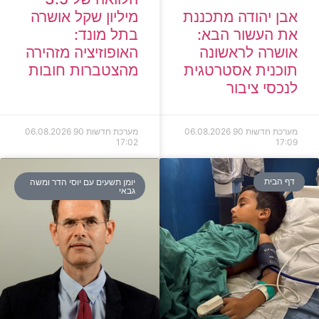
מיליון שקל אושרה
אבן יהודה מתכננת
בתל מונד:
את העשור הבא:
האופוזיציה מזהירה
אושרה לראשונה
מהצטברות חובות
תוכנית אסטרטגית
לנכסי ציבור
מערכת חדשות 90
06.08.2026
מערכת חדשות 90
06.08.2026
17:02
17:09
דף הבית
יומן תשעים עם יוסי הדר ומשה
גבאי