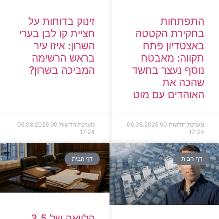
זינוק בדוחות על
התפתחות
חציית קו לבן בערי
בחקירת הקטטה
השרון: איזו עיר
באצטדיון פתח
בראש הרשימה
תקווה: מאבטח
המביכה בשרון?
נוסף נעצר בחשד
שהכה את
האוהדים עם מוט
מערכת חדשות 90
06.08.2026
מערכת חדשות 90
06.08.2026
17:24
17:34
דף הבית
דף הבית
הלוואה של 3.5