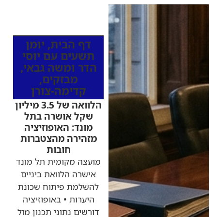
כותרות החדשות
מהרדיו
דף הבית
,
יומן
תשעים עם יוסי
הדר ומשה גבאי
,
מבזקים
,
קדימה-צורן
הלוואה של 3.5 מיליון
שקל אושרה בתל
מונד: האופוזיציה
מזהירה מהצטברות
חובות
מועצה מקומית תל מונד
אישרה הלוואת ביניים
להשלמת פיתוח שכונת
היערות • באופוזיציה
דורשים נתוני תכנון מול