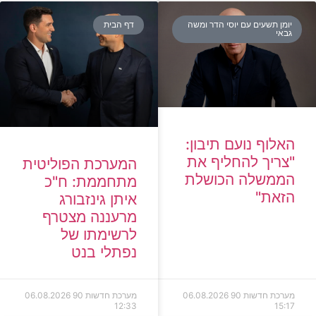
יומן תשעים עם יוסי הדר ומשה
דף הבית
גבאי
האלוף נועם תיבון:
"צריך להחליף את
המערכת הפוליטית
הממשלה הכושלת
מתחממת: ח"כ
הזאת"
איתן גינזבורג
מרעננה מצטרף
לרשימתו של
נפתלי בנט
מערכת חדשות 90
06.08.2026
מערכת חדשות 90
06.08.2026
12:33
15:17