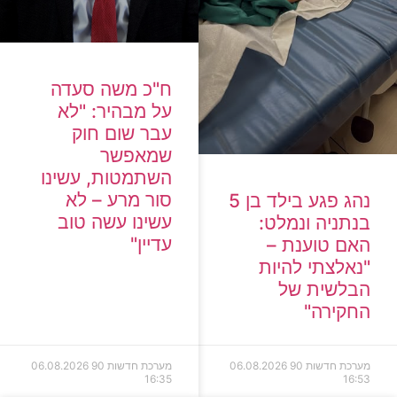
ח"כ משה סעדה
על מבהיר: "לא
עבר שום חוק
שמאפשר
השתמטות, עשינו
סור מרע – לא
נהג פגע בילד בן 5
עשינו עשה טוב
בנתניה ונמלט:
עדיין"
האם טוענת –
"נאלצתי להיות
הבלשית של
החקירה"
מערכת חדשות 90
06.08.2026
מערכת חדשות 90
06.08.2026
16:35
16:53