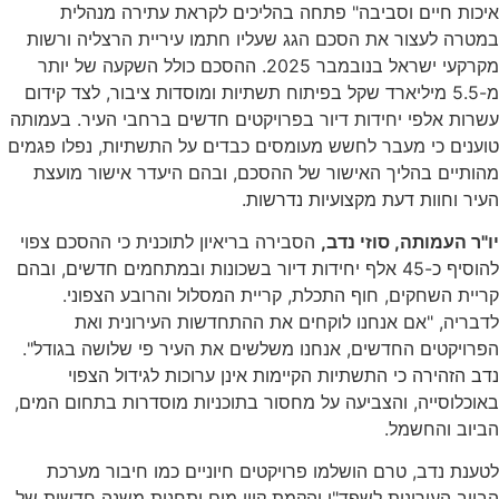
איכות חיים וסביבה" פתחה בהליכים לקראת עתירה מנהלית
במטרה לעצור את הסכם הגג שעליו חתמו עיריית הרצליה ורשות
מקרקעי ישראל בנובמבר 2025. ההסכם כולל השקעה של יותר
מ-5.5 מיליארד שקל בפיתוח תשתיות ומוסדות ציבור, לצד קידום
עשרות אלפי יחידות דיור בפרויקטים חדשים ברחבי העיר. בעמותה
טוענים כי מעבר לחשש מעומסים כבדים על התשתיות, נפלו פגמים
מהותיים בהליך האישור של ההסכם, ובהם היעדר אישור מועצת
העיר וחוות דעת מקצועיות נדרשות.
יו"ר העמותה, סוזי נדב,
הסבירה בריאיון לתוכנית כי ההסכם צפוי
להוסיף כ-45 אלף יחידות דיור בשכונות ובמתחמים חדשים, ובהם
קריית השחקים, חוף התכלת, קריית המסלול והרובע הצפוני.
לדבריה, "אם אנחנו לוקחים את ההתחדשות העירונית ואת
הפרויקטים החדשים, אנחנו משלשים את העיר פי שלושה בגודל".
נדב הזהירה כי התשתיות הקיימות אינן ערוכות לגידול הצפוי
באוכלוסייה, והצביעה על מחסור בתוכניות מוסדרות בתחום המים,
הביוב והחשמל.
לטענת נדב, טרם הושלמו פרויקטים חיוניים כמו חיבור מערכת
הביוב העירונית לשפד"ן והקמת קווי מים ותחנות משנה חדשות של