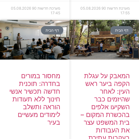
מערכת חדשות 90
05.08.2026
מערכת חדשות 90
05.08.2026
17:45
17:55
דף הבית
דף הבית
המאבק על עגלת
מחסור במורים
הקפה ביער ראש
בחדרה: תוכנית
העין: לאחר
חדשה תכשיר אנשי
שהיזמים כבר
חינוך ללא תעודות
השקיעו אלפים
הוראה ותשלב
בהכשרת המקום –
לימודים מעשיים
בית המשפט עצר
בעיר
את העבודות
בעקבות עתירת