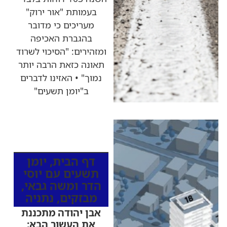
בעמותת "אור ירוק"
מעריכים כי מדובר
בהגברת האכיפה
ומזהירים: "הסיכוי לשרוד
תאונה כזאת הרבה יותר
נמוך" • האזינו לדברים
ב"יומן תשעים"
כותרות החדשות
מהרדיו
דף הבית
,
יומן
תשעים עם יוסי
הדר ומשה גבאי
,
מבזקים
,
נתניה
אבן יהודה מתכננת
את העשור הבא: