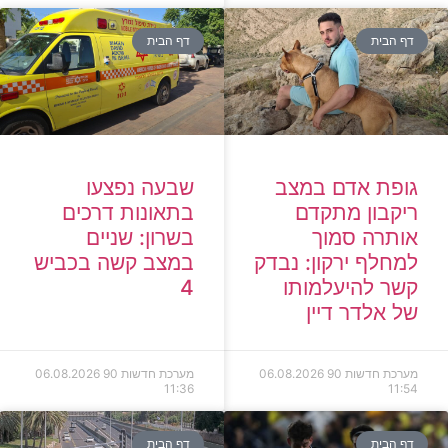
דף הבית
דף הבית
גופת אדם במצב
שבעה נפצעו
ריקבון מתקדם
בתאונות דרכים
אותרה סמוך
בשרון: שניים
למחלף ירקון: נבדק
במצב קשה בכביש
קשר להיעלמותו
4
של אלדר דיין
מערכת חדשות 90
06.08.2026
מערכת חדשות 90
06.08.2026
11:36
11:54
דף הבית
דף הבית