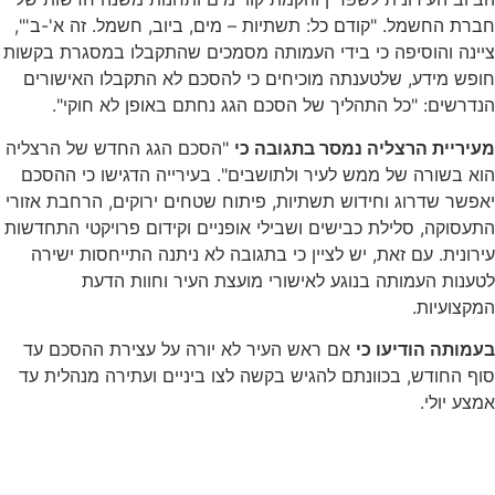
חברת החשמל. "קודם כל: תשתיות – מים, ביוב, חשמל. זה א'-ב'",
ציינה והוסיפה כי בידי העמותה מסמכים שהתקבלו במסגרת בקשות
חופש מידע, שלטענתה מוכיחים כי להסכם לא התקבלו האישורים
הנדרשים: "כל התהליך של הסכם הגג נחתם באופן לא חוקי".
מעיריית הרצליה נמסר בתגובה כי
"הסכם הגג החדש של הרצליה
הוא בשורה של ממש לעיר ולתושבים". בעירייה הדגישו כי ההסכם
יאפשר שדרוג וחידוש תשתיות, פיתוח שטחים ירוקים, הרחבת אזורי
התעסוקה, סלילת כבישים ושבילי אופניים וקידום פרויקטי התחדשות
עירונית. עם זאת, יש לציין כי בתגובה לא ניתנה התייחסות ישירה
לטענות העמותה בנוגע לאישורי מועצת העיר וחוות הדעת
המקצועיות.
בעמותה הודיעו כי
אם ראש העיר לא יורה על עצירת ההסכם עד
סוף החודש, בכוונתם להגיש בקשה לצו ביניים ועתירה מנהלית עד
אמצע יולי.