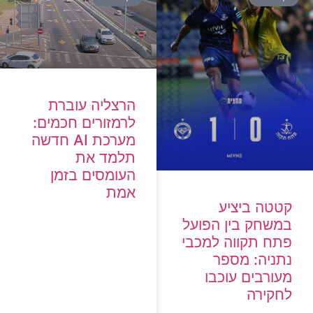
הרצליה עוברת
לרמזורים חכמים:
מערכת AI חדשה
תלמד את
העומסים בזמן
אמת
קטטה ביציע
במשחק בין הפועל
פתח תקווה למכבי
נתניה: מספר
מעורבים עוכבו
לחקירה