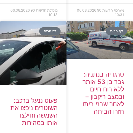
מערכת חדשות 90
06.08.2026
מערכת חדשות 90
06.08.2026
10:13
10:31
דף הבית
דף הבית
טרגדיה בנתניה:
גבר בן 53 אותר
ללא רוח חיים
ובמצב ריקבון –
פעוט ננעל ברכב:
לאחר שבני ביתו
השוטרים ניפצו את
חזרו הביתה
השמשה וחילצו
אותו במהירות