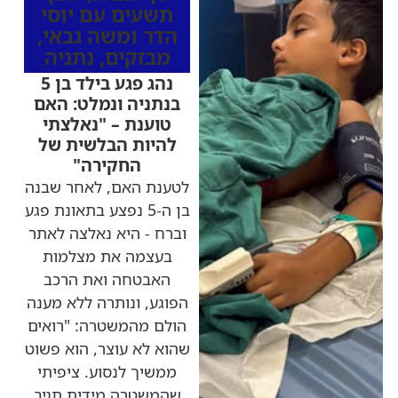
תשעים עם יוסי
הדר ומשה גבאי
,
מבזקים
,
נתניה
נהג פגע בילד בן 5
בנתניה ונמלט: האם
טוענת – "נאלצתי
להיות הבלשית של
החקירה"
לטענת האם, לאחר שבנה
בן ה-5 נפצע בתאונת פגע
וברח - היא נאלצה לאתר
בעצמה את מצלמות
האבטחה ואת הרכב
הפוגע, ונותרה ללא מענה
הולם מהמשטרה: "רואים
שהוא לא עוצר, הוא פשוט
ממשיך לנסוע. ציפיתי
שהמשטרה מידית תגיב