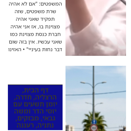
המשפטים: "אם לא אהיה
שרת משפטים, שזה
תפקיד שאני אהיה
מצוינת בו, אז אני אהיה
חברת כנסת מצוינת כמו
שאני עכשיו. אין בזה שום
דבר נחות בעיניי" • האזינו
כותרות החדשות
מהרדיו
דף הבית
,
הרצליה
,
חדרה
,
יומן תשעים עם
יוסי הדר ומשה
גבאי
,
מבזקים
,
נתניה
,
רעננה