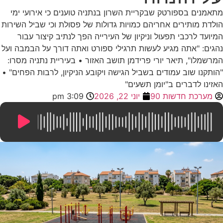
מתאמנים בספורטק שבקריית השרון בנתניה טוענים כי אירועי ימי
הולדת מותירים אחריהם כמויות גדולות של פסולת וכי שביל השירות
המיועד לרכבי תפעול וניקיון של העירייה הפך לנתיב קיצור עבור
נהגים: "אתה מגיע לעשות תרגילי ספורט ואתה דורך על הבמבה ועל
המרשמלו", תיאר יורי פרידמן תושב האזור • בעיריית נתניה מסרו:
"הותקנו שוב עמודים בשביל הגישה ויקובע הניקיון, לרבות הפחים" •
האזינו לדברים ב"יומן תשעים"
מערכת חדשות 90
יוני 22, 2026
3:09 pm
8:16
/
0:00