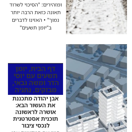
ומזהירים: "הסיכוי לשרוד
תאונה כזאת הרבה יותר
נמוך" • האזינו לדברים
ב"יומן תשעים"
כותרות החדשות
מהרדיו
דף הבית
,
יומן
תשעים עם יוסי
הדר ומשה גבאי
,
מבזקים
,
נתניה
אבן יהודה מתכננת
את העשור הבא:
אושרה לראשונה
תוכנית אסטרטגית
לנכסי ציבור