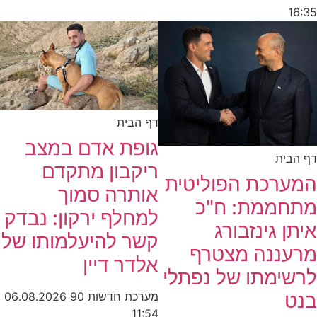
16:35
דף הבית
גופת אדם במצב
דף הבית
ריקבון מתקדם
המערכת הפוליטית
אותרה סמוך
מתחממת: ח"כ
למחלף ירקון: נבדק
איתן גינזבורג
קשר להיעלמותו של
מרעננה מצטרף
אלדר דיין
לרשימתו של נפתלי
בנט
מערכת חדשות 90
06.08.2026
11:54