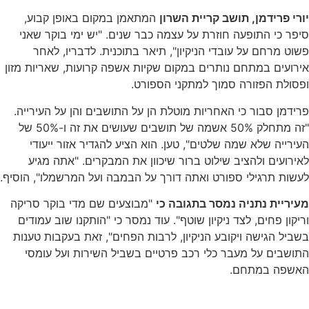
יורי פרידמן, תושב קריית השרון
המתאמן במקום באופן קבוע,
סיפר כי התופעה חוזרת על עצמה כבר שנים. "יש ימי בוקר שאני
פשוט מרחם על עובדי הניקיון", תיאר בתוכנית. לדבריו, לאחר
אירועים במתחם נותרים במקום שקיות אשפה קרועות, שאריות מזון
ופסולת הפזורה סמוך למתקני הספורט.
פרידמן סבור כי האחריות מוטלת הן על התושבים והן על העירייה.
"זה מתחלק 50% אשמה של תושבים שעושים את זה ו-50% של
העירייה שלא שמה שלטים", טען. הוא הציע להגדיר אזור ייעודי
לאירועים ולהציב שילוט ברור שיכוון את המבקרים. "אתה מגיע
לעשות תרגילי ספורט ואתה דורך על הבמבה ועל המרשמלו", הוסיף.
מעיריית נתניה נמסר בתגובה כי
"מבוצעים שם מדי בוקר סריקה
וריקון פחים, לצד ניקיון שוטף". עוד נמסר כי "הותקנו שוב עמודים
בשביל הגישה ויקובע הניקיון, לרבות הפחים", זאת בעקבות טענות
התושבים על מעבר כלי רכב פרטיים בשביל השירות ועל עומסי
האשפה במתחם.