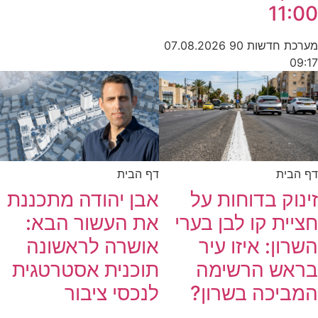
11:00
מערכת חדשות 90
07.08.2026
09:17
דף הבית
דף הבית
זינוק בדוחות על
אבן יהודה מתכננת
חציית קו לבן בערי
את העשור הבא:
השרון: איזו עיר
אושרה לראשונה
בראש הרשימה
תוכנית אסטרטגית
המביכה בשרון?
לנכסי ציבור