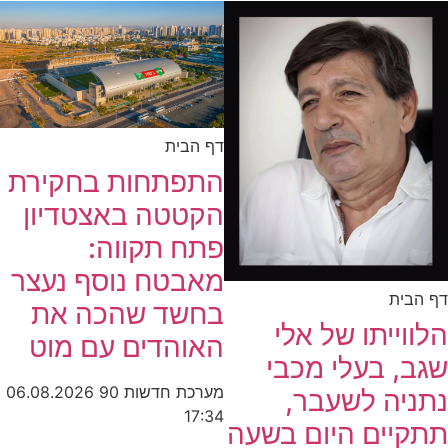
דף הבית
התפתחות בחקירת
הקטטה באצטדיון
פתח תקווה:
מאבטח נוסף נעצר
דף הבית
בחשד שהכה את
הלווייתו של אלי
האוהדים עם מוט
שגב, בעלי מכבי
מערכת חדשות 90
06.08.2026
נתניה לשעבר,
17:34
תתקיים היום בשעה