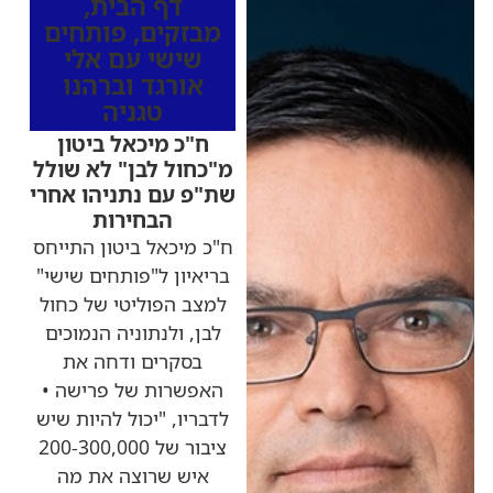
דף הבית
,
מבזקים
,
פותחים
שישי עם אלי
אורגד וברהנו
טגניה
ח"כ מיכאל ביטון
מ"כחול לבן" לא שולל
שת"פ עם נתניהו אחרי
הבחירות
ח"כ מיכאל ביטון התייחס
בריאיון ל"פותחים שישי"
למצב הפוליטי של כחול
לבן, ולנתוניה הנמוכים
בסקרים ודחה את
האפשרות של פרישה •
לדבריו, "יכול להיות שיש
ציבור של 200-300,000
איש שרוצה את מה