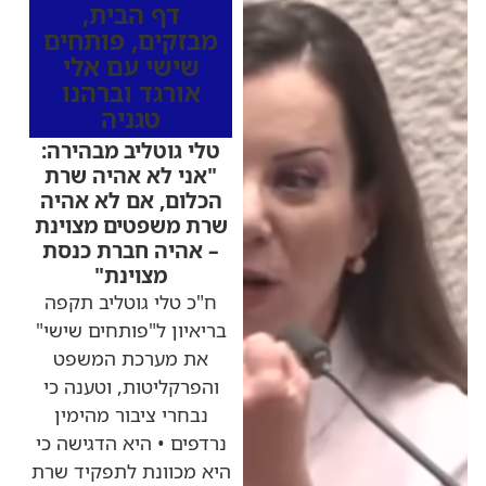
דף הבית
,
מבזקים
,
פותחים
שישי עם אלי
אורגד וברהנו
טגניה
טלי גוטליב מבהירה:
"אני לא אהיה שרת
הכלום, אם לא אהיה
שרת משפטים מצוינת
– אהיה חברת כנסת
מצוינת"
ח"כ טלי גוטליב תקפה
בריאיון ל"פותחים שישי"
את מערכת המשפט
והפרקליטות, וטענה כי
נבחרי ציבור מהימין
נרדפים • היא הדגישה כי
היא מכוונת לתפקיד שרת