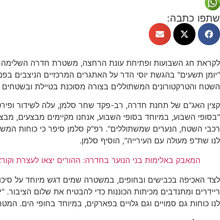
שתפו כתבה:
לקראת חג השבועות ופתיחת עונת הרחצה, משטרת חדרה השלימה היער
"יומן תשעים" בהגשת יוסי הדר על האתגרים המרכזיים הניצבים בפני
השטח והטרקטורונים המשתוללים בצורה מסוכנת בטיילת ובשטחים 
קצין האג"ם של תחנת חדרה, רב-פקד שחר סלמן, עלה לשידור ופיר
"בסופי השבוע, במיוחד בסופי השבוע, אנחנו מקיימים מבצעים, מבצע
לנו שת"פ מעולה עם העירייה", הוסיף סלמן.
המאבק באלימות בני הנוער בחדרה: ההורים יצאו לעצרת וקוראים
לצד האכיפה בכבישים ובחופים, במשטרה שמים דגש מיוחד על סיכול פ
ריידרים ומתנדבים מכיתות הכוננות כדי להבטיח את שלום הציבור. "י
לנו כוחות גם סמויים וגם גלויים בפארקים, במיוחד בחופי הים. המ