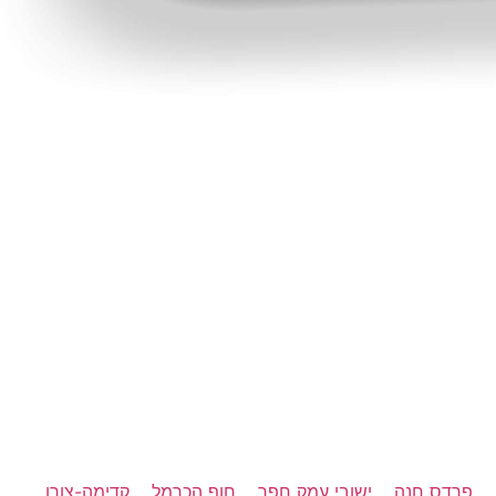
פרדס חנה
ישובי עמק חפר
חוף הכרמל
קדימה-צורן