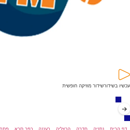
עכשיו בשידור
שידור מוזיקה חופשית
→
דף הבית
נתניה
חדרה
הרצליה
רעננה
כפר סבא
פתח 