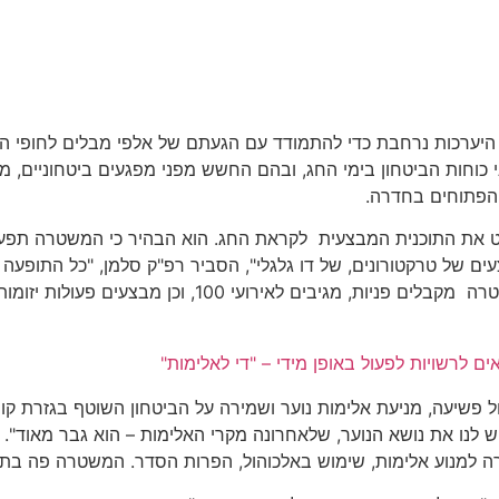
כות נרחבת כדי להתמודד עם הגעתם של אלפי מבלים לחופי הים ולמ
 כוחות הביטחון בימי החג, ובהם החשש מפני מפגעים ביטחוניים, מק
הפתוחים בחדרה.
ט את התוכנית המבצעית לקראת החג. הוא הבהיר כי המשטרה תפעל 
ים של טרקטורונים, של דו גלגלי", הסביר רפ"ק סלמן, "כל התופעה
רכבי השטח, הנערים שמשתוללים". רפ"ק סלמן סיפר כי כוחו
 לרשויות לפעול באופן מידי – "די לאלימות"
שיעה, מניעת אלימות נוער ושמירה על הביטחון השוטף בגזרת קו התפ
ש לנו את נושא הנוער, שלאחרונה מקרי האלימות – הוא גבר מאוד". ה
טרה למנוע אלימות, שימוש באלכוהול, הפרות הסדר. המשטרה פה בתח