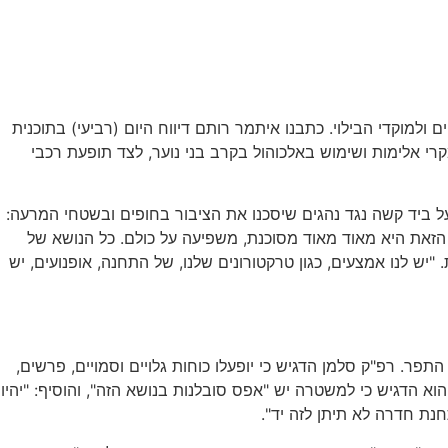
וקדי הבילוי. כתבנו איתמר רותם דיווח היום (רביעי) בתוכנית
רי אלימות ושימוש באלכוהול בקרב בני נוער, לצד תופעת רכבי
ביד קשה נגד נהגים שיסכנו את הציבור בחופים ובשטחי המרעה:
 הזאת היא מאוד מאוד מסוכנת, משפיעה על כולם. כל הנושא של
ת המשטרה מקבלים פניות, מגיבים לאירועי 100, וכן מבצעים פעולות יזומות. "יש לנו אמצעים, כגון טרקטורונים שלנו, של התחנה, אופנועים, יש
ר. רפ"ק סלמן הדגיש כי יופעלו כוחות גלויים וסמויים, פרשים,
וא הדגיש כי למשטרה יש "אפס סובלנות בנושא הזה", והוסיף: "יהיו
נת חדרה לא תיתן לזה יד".