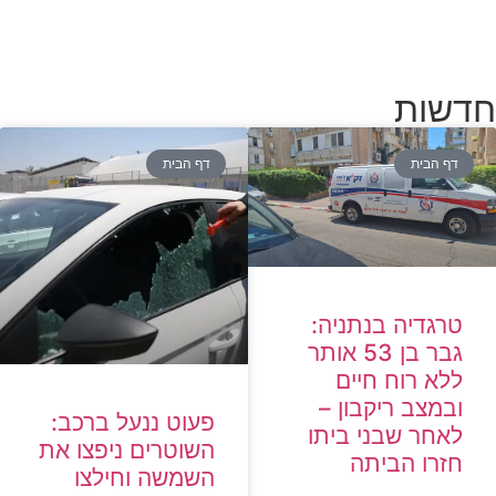
חדשות
דף הבית
דף הבית
טרגדיה בנתניה:
גבר בן 53 אותר
ללא רוח חיים
ובמצב ריקבון –
פעוט ננעל ברכב:
לאחר שבני ביתו
השוטרים ניפצו את
חזרו הביתה
השמשה וחילצו