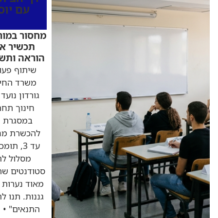
עם יוס
מחסור במור
תכשיר אנ
הוראה ותשל
שיתוף פעול
משרד החינ
גורדון נוע
חינוך תחת 
במסגרת ה
להכשרת מחנ
מסלול לת
סטודנטים שרו
מאוד נערות ש
גננות. תנו ל
התנאים" • ה