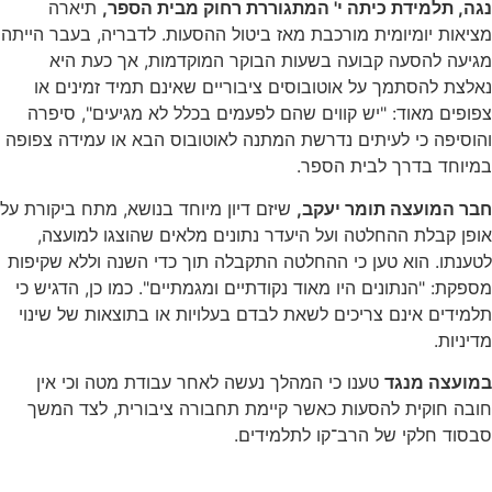
נגה, תלמידת כיתה י' המתגוררת רחוק מבית הספר,
תיארה
מציאות יומיומית מורכבת מאז ביטול ההסעות. לדבריה, בעבר הייתה
מגיעה להסעה קבועה בשעות הבוקר המוקדמות, אך כעת היא
נאלצת להסתמך על אוטובוסים ציבוריים שאינם תמיד זמינים או
צפופים מאוד: "יש קווים שהם לפעמים בכלל לא מגיעים", סיפרה
והוסיפה כי לעיתים נדרשת המתנה לאוטובוס הבא או עמידה צפופה
במיוחד בדרך לבית הספר.
חבר המועצה תומר יעקב,
שיזם דיון מיוחד בנושא, מתח ביקורת על
אופן קבלת ההחלטה ועל היעדר נתונים מלאים שהוצגו למועצה,
לטענתו. הוא טען כי ההחלטה התקבלה תוך כדי השנה וללא שקיפות
מספקת: "הנתונים היו מאוד נקודתיים ומגמתיים". כמו כן, הדגיש כי
תלמידים אינם צריכים לשאת לבדם בעלויות או בתוצאות של שינוי
מדיניות.
במועצה מנגד
טענו כי המהלך נעשה לאחר עבודת מטה וכי אין
חובה חוקית להסעות כאשר קיימת תחבורה ציבורית, לצד המשך
סבסוד חלקי של הרב־קו לתלמידים.