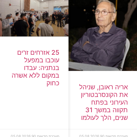
25 אזרחים זרים
עוכבו במפעל
בנתניה: עבדו
במקום ללא אשרה
כחוק
אריה ראובן, שניהל
את הקונסרבטוריון
העירוני בפתח
תקווה במשך 31
שנים, הלך לעולמו
מערכת חדשות 90
05.08.2026
מערכת חדשות 90
05.08.2026