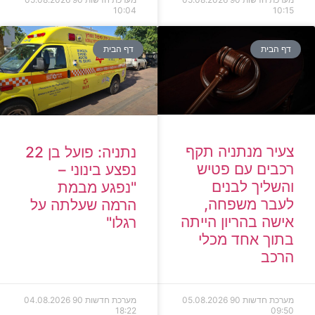
10:04
10:15
דף הבית
דף הבית
צעיר מנתניה תקף
נתניה: פועל בן 22
רכבים עם פטיש
נפצע בינוני –
והשליך לבנים
"נפגע מבמת
לעבר משפחה,
הרמה שעלתה על
אישה בהריון הייתה
רגלו"
בתוך אחד מכלי
הרכב
מערכת חדשות 90
05.08.2026
מערכת חדשות 90
04.08.2026
18:22
09:50