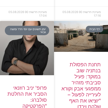
מערכת חדשות 90
05.08.2026
מערכת חדשות 90
05.08.2026
17:04
17:16
דף הבית
יומן תשעים עם יוסי הדר ומשה
גבאי
תחנת הפסולת
בנתניה שוב
במוקד: פעיל
סביבתי מזהיר
פרופ' יניב רוזנאי
ממפגעי אבק וקורא
הסביר את החלטת
לעירייה לפעול –
סולברג:
"יוציאו את האף
"הפרקטיקה
שלהם וירדו