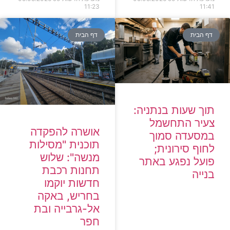
11:23
11:41
דף הבית
דף הבית
תוך שעות בנתניה:
צעיר התחשמל
אושרה להפקדה
במסעדה סמוך
תוכנית "מסילות
לחוף סירונית;
מנשה": שלוש
פועל נפגע באתר
תחנות רכבת
בנייה
חדשות יוקמו
בחריש, באקה
אל-גרבייה ובת
חפר