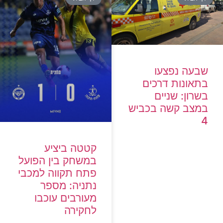
שבעה נפצעו
בתאונות דרכים
בשרון: שניים
במצב קשה בכביש
4
קטטה ביציע
במשחק בין הפועל
פתח תקווה למכבי
נתניה: מספר
מעורבים עוכבו
לחקירה