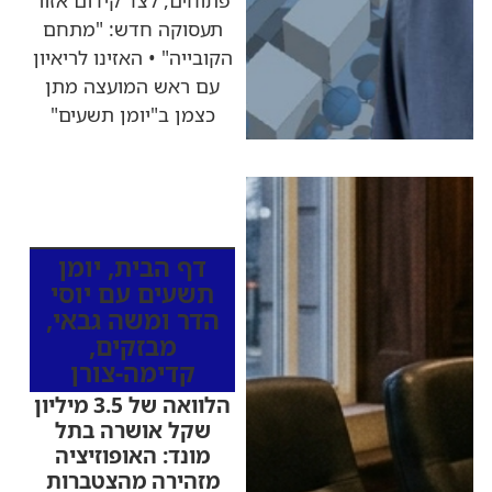
פתוחים, לצד קידום אזור
תעסוקה חדש: "מתחם
הקובייה" • האזינו לריאיון
עם ראש המועצה מתן
כצמן ב"יומן תשעים"
כותרות החדשות
מהרדיו
דף הבית
,
יומן
תשעים עם יוסי
הדר ומשה גבאי
,
מבזקים
,
קדימה-צורן
הלוואה של 3.5 מיליון
שקל אושרה בתל
מונד: האופוזיציה
מזהירה מהצטברות