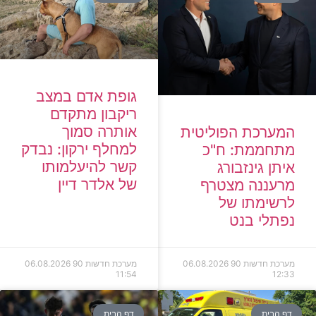
גופת אדם במצב
ריקבון מתקדם
אותרה סמוך
המערכת הפוליטית
למחלף ירקון: נבדק
מתחממת: ח"כ
קשר להיעלמותו
איתן גינזבורג
של אלדר דיין
מרעננה מצטרף
לרשימתו של
נפתלי בנט
מערכת חדשות 90
06.08.2026
מערכת חדשות 90
06.08.2026
11:54
12:33
דף הבית
דף הבית