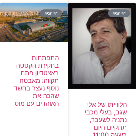
דף הבית
דף הבית
התפתחות
בחקירת הקטטה
באצטדיון פתח
תקווה: מאבטח
נוסף נעצר בחשד
שהכה את
האוהדים עם מוט
הלווייתו של אלי
שגב, בעלי מכבי
נתניה לשעבר,
תתקיים היום
בשעה 11:00