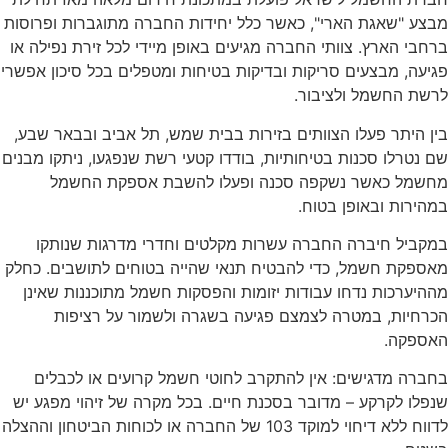
מבצע "שאגת הארי", כאשר כלל יחידות החברה מתוגברות ופרוסות
ברחבי הארץ. צוותי החברה מגיעים באופן מיידי לכל זירת נפילה או
פגיעה, מבצעים סריקות ובדיקות בטיחות ומטפלים בכל סיכון אפשרי
לרשת החשמל ולציבור.
בין היתר פעלו הצוותים בזירות ב
בית שמש
,
תל אביב
וב
באר שבע
,
שם נטרלו סכנות בטיחותיות, בודדו קטעי רשת שנפגעו, ניתקו מבנים
מחשמל כאשר נשקפה סכנה ופעלו להשבת אספקת החשמל
במהירות ובאופן בטוח.
במקביל חיברה החברה עשרות מקלטים וחדרי מדרגות שנותקו
מאספקת חשמל, כדי להבטיח תנאי שהייה בטוחים לתושבים. כחלק
מההיערכות נדחו עבודות יזומות והפסקות חשמל מתוכננות שאינן
הכרחיות, במטרה לצמצם פגיעה בשגרה ולשמור על רציפות
האספקה.
בחברה מדגישים: אין להתקרב לחוטי חשמל קרועים או לכבלים
שנפלו לקרקע – מדובר בסכנת חיים. בכל מקרה של זיהוי מפגע יש
לדווח ללא דיחוי למוקד 103 של החברה או לכוחות הביטחון וההצלה