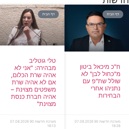
דף הבית
דף הבית
טלי גוטליב
ח"כ מיכאל ביטון
מבהירה: "אני לא
מ"כחול לבן" לא
אהיה שרת הכלום,
שולל שת"פ עם
אם לא אהיה שרת
נתניהו אחרי
משפטים מצוינת –
הבחירות
אהיה חברת כנסת
מצוינת"
מערכת חדשות 90
07.08.2026
מערכת חדשות 90
07.08.2026
18:13
18:28