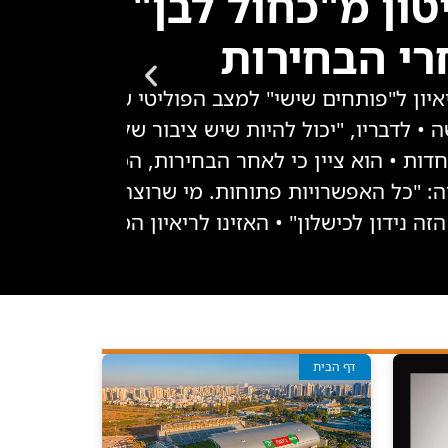
טון מ"כחול לבן" לא שו
רי הבחירות
איון ל"פותחים שישי" למצב הפוליטי של כחול לבן, ו
דות • הוא ציין כי לאחר הבחירות, המפלגה לא שולל
וגם לא עם מפ
 נידון לכישלון" • האזינו לריאיון המלא
דף הבית