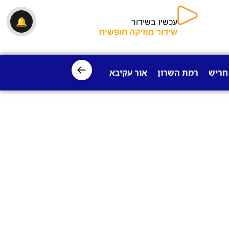
עכשיו בשידור
🔔
שידור מוזיקה
חופשית
←
חריש
רמת השרון
אור עקיבא
פרדס חנה
ישובי עמק חפר