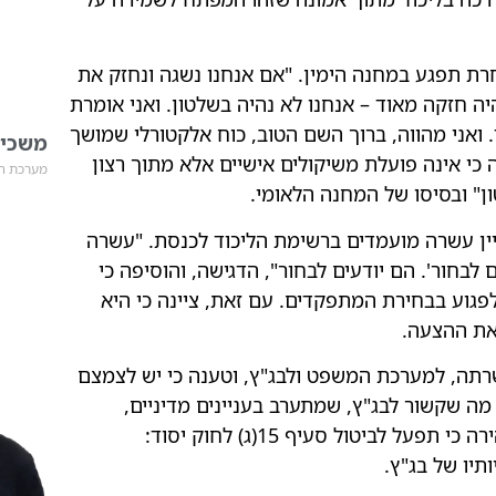
חרת תפגע במחנה הימין. "אם אנחנו נשגה ונחזק את
 חזקה מאוד – אנחנו לא נהיה בשלטון. ואני אומרת
ד. ואני מהווה, ברוך השם הטוב, כוח אלקטורלי שמושך
משכימ
ה כי אינה פועלת משיקולים אישיים אלא מתוך רצון
מערכת חד
" ובסיסו של המחנה הלאומי.
ין עשרה מועמדים ברשימת הליכוד לכנסת. "עשרה
 לבחור'. הם יודעים לבחור", הדגישה, והוסיפה כי
פגוע בבחירת המתפקדים. עם זאת, ציינה כי היא
את ההצעה.
כשרתה, למערכת המשפט ולבג"ץ, וטענה כי יש לצמצם
 מה שקשור לבג"ץ, שמתערב בעניינים מדיניים,
צבאיים ופוליטיים – לא יהיה עוד", אמרה, והבהירה כי תפעל לביטול סעיף 15(ג) לחוק יסוד:
יו של בג"ץ.