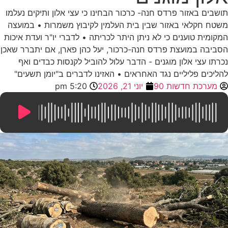
תושבים באזור פרדס חנה- כרכור הבחינו כי עצי אלון ותיקים נעלמו
משטח חקלאי באזור שבין בית העלמין לקיבוץ משמרות • במועצה
המקומית טוענים כי לא ניתן היתר לכריתה • לדברי יו"ר ועדת איכות
הסביבה במועצת פרדס חנה-כרכור, יעל כהן פארן, אם יתברר שאכן
נכרתו עצי אלון מוגנים - הדבר עלול להוביל לקנסות כבדים ואף
להליכים פליליים נגד האחראים • האזינו לדברים ב"יומן תשעים"
מערכת חדשות 90
יוני 21, 2026
5:20 pm
7:26
/
0:00