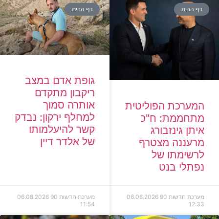
דף הבית
דף הבית
גופת אדם במצב
ריקבון מתקדם
אותרה סמוך
המערכת הפוליטית
למחלף ירקון: נבדק
מתחממת: ח"כ
קשר להיעלמותו
איתן גינזבורג
של אלדר דיין
מרעננה מצטרף
לרשימתו של
נפתלי בנט
מערכת חדשות 90
06.08.2026
מערכת חדשות 90
06.08.2026
11:54
12:33