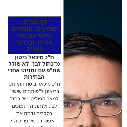
כותרות החדשות
מהרדיו
דף הבית
,
מבזקים
,
פותחים
שישי עם אלי
אורגד וברהנו
טגניה
ח"כ מיכאל ביטון
מ"כחול לבן" לא שולל
שת"פ עם נתניהו אחרי
הבחירות
ח"כ מיכאל ביטון התייחס
בריאיון ל"פותחים שישי"
למצב הפוליטי של כחול
לבן, ולנתוניה הנמוכים
בסקרים ודחה את
האפשרות של פרישה •