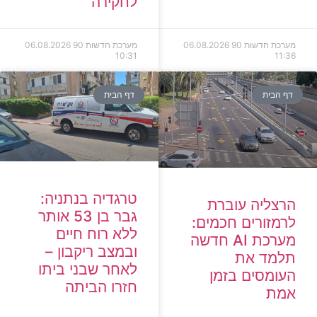
לחקירה
מערכת חדשות 90
06.08.2026
מערכת חדשות 90
06.08.2026
10:31
11:36
דף הבית
דף הבית
טרגדיה בנתניה:
הרצליה עוברת
גבר בן 53 אותר
לרמזורים חכמים:
ללא רוח חיים
מערכת AI חדשה
ובמצב ריקבון –
תלמד את
לאחר שבני ביתו
העומסים בזמן
חזרו הביתה
אמת