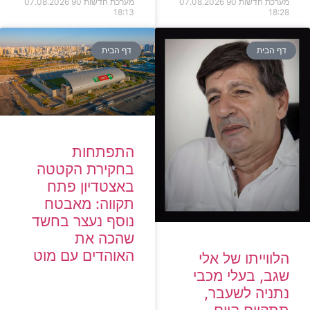
מערכת חדשות 90
07.08.2026
מערכת חדשות 90
07.08.2026
18:13
18:28
דף הבית
דף הבית
התפתחות
בחקירת הקטטה
באצטדיון פתח
תקווה: מאבטח
נוסף נעצר בחשד
שהכה את
האוהדים עם מוט
הלווייתו של אלי
שגב, בעלי מכבי
נתניה לשעבר,