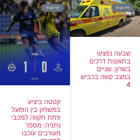
דף הבית
דף הבית
שבעה נפצעו
בתאונות דרכים
בשרון: שניים
במצב קשה בכביש
4
קטטה ביציע
במשחק בין הפועל
פתח תקווה למכבי
נתניה: מספר
מעורבים עוכבו