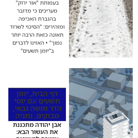
בעמותת "אור ירוק"
מעריכים כי מדובר
בהגברת האכיפה
ומזהירים: "הסיכוי לשרוד
תאונה כזאת הרבה יותר
נמוך" • האזינו לדברים
ב"יומן תשעים"
כותרות החדשות
מהרדיו
דף הבית
,
יומן
תשעים עם יוסי
הדר ומשה גבאי
,
מבזקים
,
נתניה
אבן יהודה מתכננת
את העשור הבא: