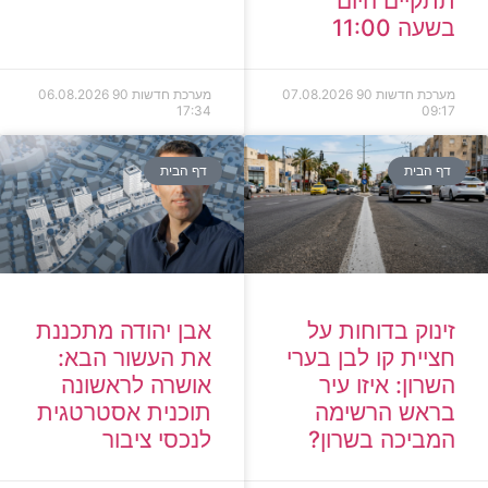
תתקיים היום
בשעה 11:00
מערכת חדשות 90
07.08.2026
מערכת חדשות 90
06.08.2026
17:34
09:17
דף הבית
דף הבית
זינוק בדוחות על
אבן יהודה מתכננת
חציית קו לבן בערי
את העשור הבא:
השרון: איזו עיר
אושרה לראשונה
בראש הרשימה
תוכנית אסטרטגית
המביכה בשרון?
לנכסי ציבור