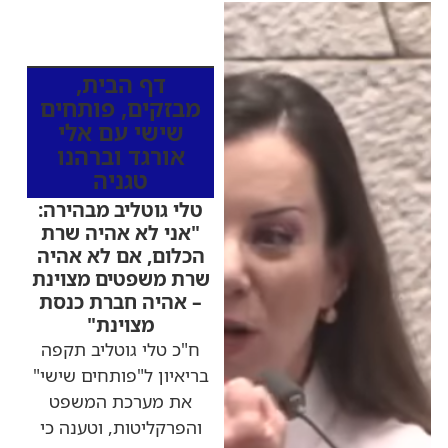
כותרות החדשות
מהרדיו
דף הבית
,
מבזקים
,
פותחים
שישי עם אלי
אורגד וברהנו
טגניה
טלי גוטליב מבהירה:
"אני לא אהיה שרת
הכלום, אם לא אהיה
שרת משפטים מצוינת
– אהיה חברת כנסת
מצוינת"
ח"כ טלי גוטליב תקפה
בריאיון ל"פותחים שישי"
את מערכת המשפט
והפרקליטות, וטענה כי