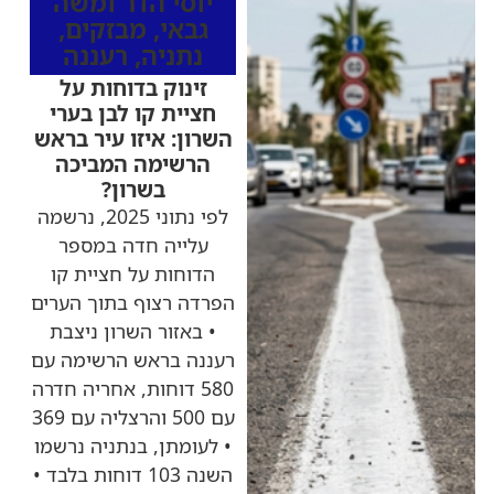
יוסי הדר ומשה
גבאי
,
מבזקים
,
נתניה
,
רעננה
זינוק בדוחות על
חציית קו לבן בערי
השרון: איזו עיר בראש
הרשימה המביכה
בשרון?
לפי נתוני 2025, נרשמה
עלייה חדה במספר
הדוחות על חציית קו
הפרדה רצוף בתוך הערים
• באזור השרון ניצבת
רעננה בראש הרשימה עם
580 דוחות, אחריה חדרה
עם 500 והרצליה עם 369
• לעומתן, בנתניה נרשמו
השנה 103 דוחות בלבד •