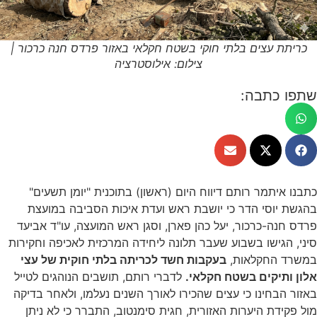
כריתת עצים בלתי חוקי בשטח חקלאי באזור פרדס חנה כרכור |
צילום: אילוסטרציה
שתפו כתבה:
כתבנו איתמר רותם דיווח היום (ראשון) בתוכנית "יומן תשעים"
בהגשת יוסי הדר כי יושבת ראש ועדת איכות הסביבה במועצת
פרדס חנה-כרכור, יעל כהן פארן, וסגן ראש המועצה, עו"ד אביעד
סיני, הגישו בשבוע שעבר תלונה ליחידה המרכזית לאכיפה וחקירות
במשרד החקלאות,
בעקבות חשד לכריתה בלתי חוקית של עצי
אלון ותיקים בשטח חקלאי.
לדברי רותם, תושבים הנוהגים לטייל
באזור הבחינו כי עצים שהכירו לאורך השנים נעלמו, ולאחר בדיקה
מול פקידת היערות האזורית, חגית סימנטוב, התברר כי לא ניתן