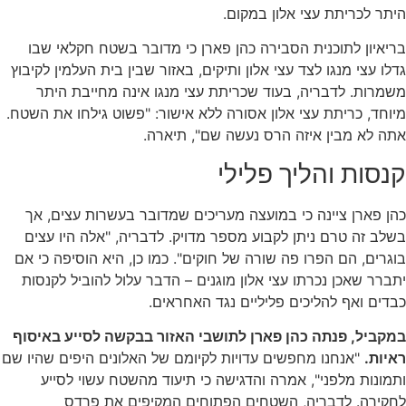
היתר לכריתת עצי אלון במקום.
בריאיון לתוכנית הסבירה כהן פארן כי מדובר בשטח חקלאי שבו
גדלו עצי מנגו לצד עצי אלון ותיקים, באזור שבין בית העלמין לקיבוץ
משמרות. לדבריה, בעוד שכריתת עצי מנגו אינה מחייבת היתר
מיוחד, כריתת עצי אלון אסורה ללא אישור: "פשוט גילחו את השטח.
אתה לא מבין איזה הרס נעשה שם", תיארה.
קנסות והליך פלילי
כהן פארן ציינה כי במועצה מעריכים שמדובר בעשרות עצים, אך
בשלב זה טרם ניתן לקבוע מספר מדויק. לדבריה, "אלה היו עצים
בוגרים, הם הפרו פה שורה של חוקים". כמו כן, היא הוסיפה כי אם
יתברר שאכן נכרתו עצי אלון מוגנים – הדבר עלול להוביל לקנסות
כבדים ואף להליכים פליליים נגד האחראים.
במקביל, פנתה כהן פארן לתושבי האזור בבקשה לסייע באיסוף
ראיות.
"אנחנו מחפשים עדויות לקיומם של האלונים היפים שהיו שם
ותמונות מלפני", אמרה והדגישה כי תיעוד מהשטח עשוי לסייע
לחקירה. לדבריה, השטחים הפתוחים המקיפים את פרדס