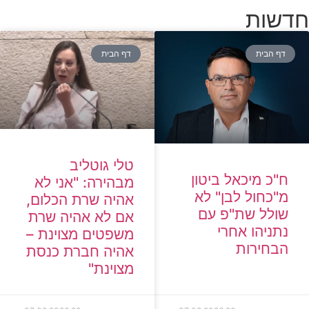
חדשות
דף הבית
דף הבית
טלי גוטליב
ח"כ מיכאל ביטון
מבהירה: "אני לא
מ"כחול לבן" לא
אהיה שרת הכלום,
שולל שת"פ עם
אם לא אהיה שרת
נתניהו אחרי
משפטים מצוינת –
הבחירות
אהיה חברת כנסת
מצוינת"