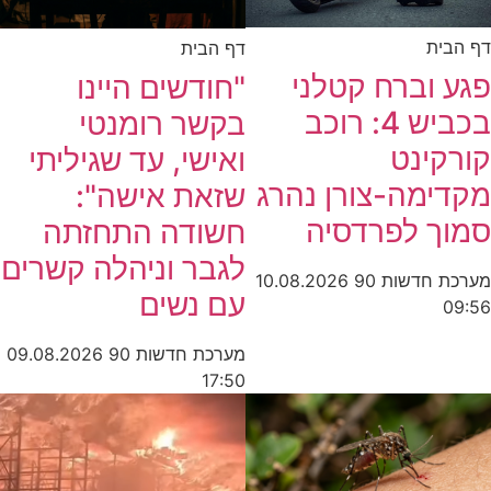
דף הבית
דף הבית
פגע וברח קטלני
"חודשים היינו
בכביש 4: רוכב
בקשר רומנטי
קורקינט
ואישי, עד שגיליתי
מקדימה-צורן נהרג
שזאת אישה":
סמוך לפרדסיה
חשודה התחזתה
לגבר וניהלה קשרים
מערכת חדשות 90
10.08.2026
עם נשים
09:56
מערכת חדשות 90
09.08.2026
17:50