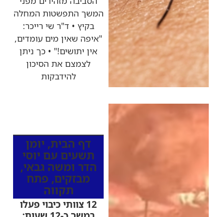
הסביבה מזהירים מפני
המשך התפשטות המחלה
בקיץ • ד"ר שי רייכר:
"איפה שאין מים עומדים,
אין יתושים!" • כך ניתן
לצמצם את הסיכון
להידבקות
כותרות החדשות
מהרדיו
דף הבית
,
יומן
תשעים עם יוסי
הדר ומשה גבאי
,
מבזקים
,
פתח
תקווה
12 צוותי כיבוי פעלו
במשך כ-12 שעות: