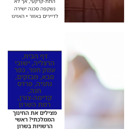
התת-קרקעי, אך לא
נשקפה סכנה ישירה
לדיירים באזור • האזינו
כותרות החדשות
מהרדיו
דף הבית
,
הרצליה
,
ישובי
עמק חפר
,
כפר
סבא
,
מבזקים
,
נתניה
,
פרדס
חנה
,
קדימה-צורן
,
רמת השרון
מצילים את החינוך
הממלכתי? ראשי
הרשויות בשרון