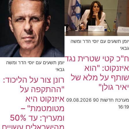
יומן תשעים עם יוסי הדר ומשה
גבאי
ח"כ קטי שטרית נגד
יומן תשעים עם יוסי הדר ומשה
איזנקוט: "הוא
גבאי
שותף על מלא של
רונן צור על הליכוד:
יאיר גולן"
"ההתקפה על
איזנקוט היא
מערכת חדשות 90
09.08.2026
מטומטמת" –
16:19
ומעריך: עד 50%
מהישראלים עשויים