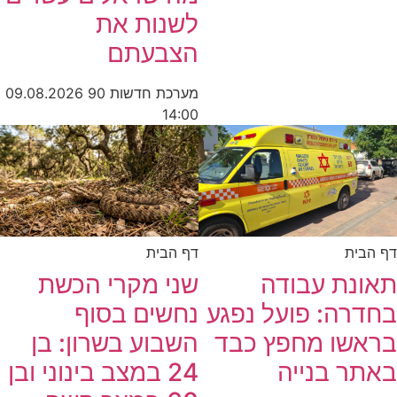
לשנות את
הצבעתם
מערכת חדשות 90
09.08.2026
14:00
דף הבית
דף הבית
תאונת עבודה
שני מקרי הכשת
בחדרה: פועל נפגע
נחשים בסוף
בראשו מחפץ כבד
השבוע בשרון: בן
באתר בנייה
24 במצב בינוני ובן