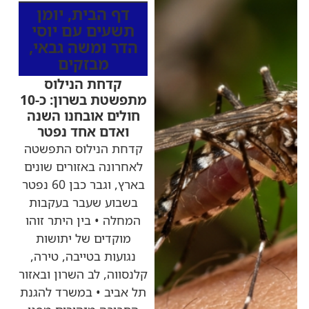
דף הבית
,
יומן
תשעים עם יוסי
הדר ומשה גבאי
,
מבזקים
קדחת הנילוס
מתפשטת בשרון: כ-10
חולים אובחנו השנה
ואדם אחד נפטר
קדחת הנילוס התפשטה
לאחרונה באזורים שונים
בארץ, וגבר כבן 60 נפטר
בשבוע שעבר בעקבות
המחלה • בין היתר זוהו
מוקדים של יתושות
נגועות בטייבה, טירה,
קלנסווה, לב השרון ובאזור
תל אביב • במשרד להגנת