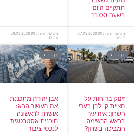
נתניה לשעבר,
תתקיים היום
בשעה 11:00
מערכת חדשות 90
07.08.2026
מערכת חדשות 90
06.08.2026
17:34
09:17
דף הבית
דף הבית
זינוק בדוחות על
אבן יהודה מתכננת
חציית קו לבן בערי
את העשור הבא:
השרון: איזו עיר
אושרה לראשונה
בראש הרשימה
תוכנית אסטרטגית
המביכה בשרון?
לנכסי ציבור