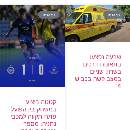
דף הבית
דף הבית
שבעה נפצעו
בתאונות דרכים
בשרון: שניים
במצב קשה בכביש
4
קטטה ביציע
במשחק בין הפועל
פתח תקווה למכבי
נתניה: מספר