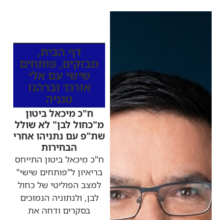
כותרות החדשות
מהרדיו
דף הבית
,
מבזקים
,
פותחים
שישי עם אלי
אורגד וברהנו
טגניה
ח"כ מיכאל ביטון
מ"כחול לבן" לא שולל
שת"פ עם נתניהו אחרי
הבחירות
ח"כ מיכאל ביטון התייחס
בריאיון ל"פותחים שישי"
למצב הפוליטי של כחול
לבן, ולנתוניה הנמוכים
בסקרים ודחה את