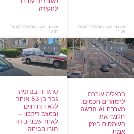
מעורבים עוכבו
לחקירה
מערכת חדשות 90
06.08.2026
מערכת חדשות 90
06.08.2026
10:31
11:36
דף הבית
דף הבית
טרגדיה בנתניה:
הרצליה עוברת
גבר בן 53 אותר
לרמזורים חכמים:
ללא רוח חיים
מערכת AI חדשה
ובמצב ריקבון –
תלמד את
לאחר שבני ביתו
העומסים בזמן
חזרו הביתה
אמת