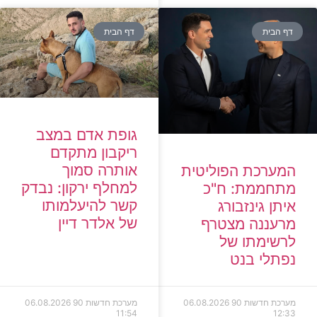
דף הבית
דף הבית
גופת אדם במצב
ריקבון מתקדם
אותרה סמוך
המערכת הפוליטית
למחלף ירקון: נבדק
מתחממת: ח"כ
קשר להיעלמותו
איתן גינזבורג
של אלדר דיין
מרעננה מצטרף
לרשימתו של
נפתלי בנט
מערכת חדשות 90
06.08.2026
מערכת חדשות 90
06.08.2026
11:54
12:33