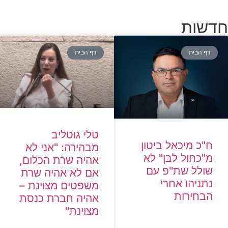
חדשות
דף הבית
דף הבית
טלי גוטליב
ח"כ מיכאל ביטון
מבהירה: "אני לא
מ"כחול לבן" לא
אהיה שרת הכלום,
שולל שת"פ עם
אם לא אהיה שרת
נתניהו אחרי
משפטים מצוינת –
הבחירות
אהיה חברת כנסת
מצוינת"