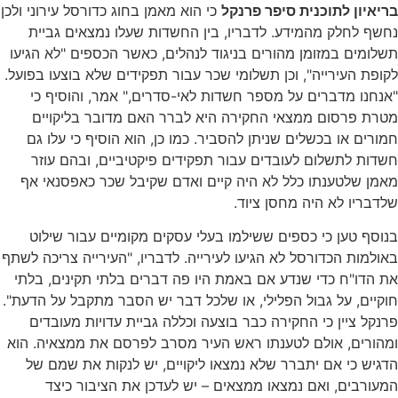
בריאיון לתוכנית סיפר פרנקל
כי הוא מאמן בחוג כדורסל עירוני ולכן
נחשף לחלק מהמידע. לדבריו, בין החשדות שעלו נמצאים גביית
תשלומים במזומן מהורים בניגוד לנהלים, כאשר הכספים "לא הגיעו
לקופת העירייה", וכן תשלומי שכר עבור תפקידים שלא בוצעו בפועל.
"אנחנו מדברים על מספר חשדות לאי-סדרים," אמר, והוסיף כי
מטרת פרסום ממצאי החקירה היא לברר האם מדובר בליקויים
חמורים או בכשלים שניתן להסביר. כמו כן, הוא הוסיף כי עלו גם
חשדות לתשלום לעובדים עבור תפקידים פיקטיביים, ובהם עוזר
מאמן שלטענתו כלל לא היה קיים ואדם שקיבל שכר כאפסנאי אף
שלדבריו לא היה מחסן ציוד.
בנוסף טען כי כספים ששילמו בעלי עסקים מקומיים עבור שילוט
באולמות הכדורסל לא הגיעו לעירייה. לדבריו, "העירייה צריכה לשתף
את הדו"ח כדי שנדע אם באמת היו פה דברים בלתי תקינים, בלתי
חוקיים, על גבול הפלילי, או שלכל דבר יש הסבר מתקבל על הדעת".
פרנקל ציין כי החקירה כבר בוצעה וכללה גביית עדויות מעובדים
ומהורים, אולם לטענתו ראש העיר מסרב לפרסם את ממצאיה. הוא
הדגיש כי אם יתברר שלא נמצאו ליקויים, יש לנקות את שמם של
המעורבים, ואם נמצאו ממצאים – יש לעדכן את הציבור כיצד