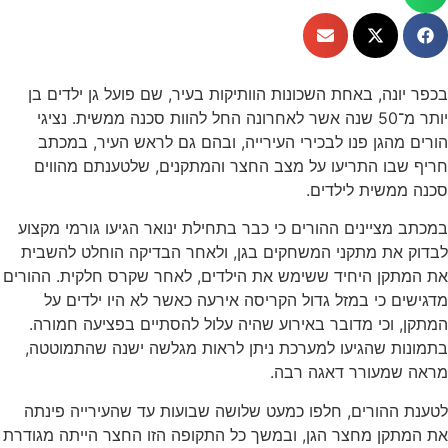
בכפר יונה, באחת השכונות הוותיקות בעיר, שם פועל גן ילדים בן
יותר מ־50 שנה אשר לאחרונה החל להוות סכנה ממשית. נציגי
הורים מהגן פנו לבכירי העירייה, ובהם גם לראש העיר, במכתב
חריף שבו התריעו על מצב החצר והמתקנים, שלטענתם מהווים
סכנה ממשית לילדים.
במכתב מציינים ההורים כי כבר בתחילת ינואר הגיעו גורמי מקצוע
לבדוק את מתקני המשחקים בגן, ולאחר הבדיקה הוחלט להשבית
את המתקן היחיד ששימש את הילדים, לאחר שקרס חלקית. ההורים
מדגישים כי במזל גדול הקריסה אירעה כאשר לא היו ילדים על
המתקן, וכי מדובר באירוע שהיה עלול להסתיים בפציעה חמורה.
בתמונות שהגיעו למערכת ניתן לראות מגלשה ישנה שהתמוטטה,
מראה שמעורר דאגה רבה.
לטענת ההורים, חלפו כמעט שלושה שבועות עד שהעירייה פינתה
את המתקן מחצר הגן, ובמשך כל התקופה הזו החצר הייתה מגודרת