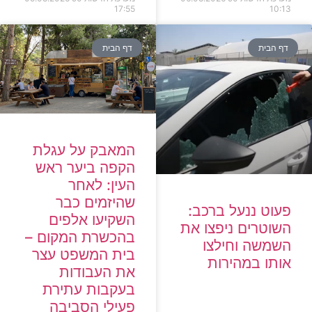
17:55
10:13
דף הבית
דף הבית
המאבק על עגלת
הקפה ביער ראש
העין: לאחר
שהיזמים כבר
פעוט ננעל ברכב:
השקיעו אלפים
השוטרים ניפצו את
בהכשרת המקום –
השמשה וחילצו
בית המשפט עצר
אותו במהירות
את העבודות
בעקבות עתירת
פעילי הסביבה