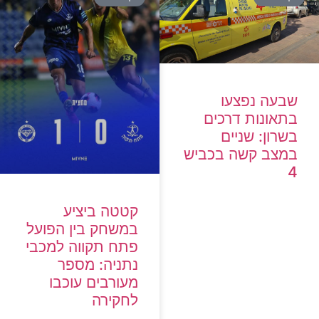
שבעה נפצעו
בתאונות דרכים
בשרון: שניים
במצב קשה בכביש
4
קטטה ביציע
במשחק בין הפועל
פתח תקווה למכבי
נתניה: מספר
מעורבים עוכבו
לחקירה