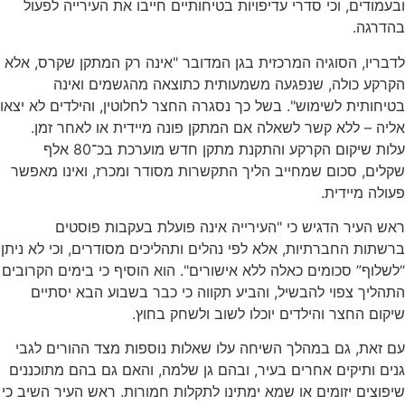
ובעמודים, וכי סדרי עדיפויות בטיחותיים חייבו את העירייה לפעול
בהדרגה.
לדבריו, הסוגיה המרכזית בגן המדובר "אינה רק המתקן שקרס, אלא
הקרקע כולה, שנפגעה משמעותית כתוצאה מהגשמים ואינה
בטיחותית לשימוש". בשל כך נסגרה החצר לחלוטין, והילדים לא יצאו
אליה – ללא קשר לשאלה אם המתקן פונה מיידית או לאחר זמן.
עלות שיקום הקרקע והתקנת מתקן חדש מוערכת בכ־80 אלף
שקלים, סכום שמחייב הליך התקשרות מסודר ומכרז, ואינו מאפשר
פעולה מיידית.
ראש העיר הדגיש כי "העירייה אינה פועלת בעקבות פוסטים
ברשתות החברתיות, אלא לפי נהלים ותהליכים מסודרים, וכי לא ניתן
“לשלוף” סכומים כאלה ללא אישורים". הוא הוסיף כי בימים הקרובים
התהליך צפוי להבשיל, והביע תקווה כי כבר בשבוע הבא יסתיים
שיקום החצר והילדים יוכלו לשוב ולשחק בחוץ.
עם זאת, גם במהלך השיחה עלו שאלות נוספות מצד ההורים לגבי
גנים ותיקים אחרים בעיר, ובהם גן שלמה, והאם גם בהם מתוכננים
שיפוצים יזומים או שמא ימתינו לתקלות חמורות. ראש העיר השיב כי