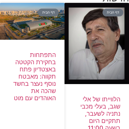
דף הבית
דף הבית
התפתחות
בחקירת הקטטה
באצטדיון פתח
תקווה: מאבטח
נוסף נעצר בחשד
שהכה את
האוהדים עם מוט
הלווייתו של אלי
שגב, בעלי מכבי
נתניה לשעבר,
תתקיים היום
בשעה 11:00