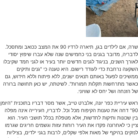
שרה, אם לילדים בגן, תיארה לרדיו 90 את המצב ככואב ומתסכל.
לדבריה, מדובר בגנים בני כחמישים שנה שלא עברו שיפוץ יסודי
לאורך השנים, בניגוד לגנים חדשים יותר בעיר או לגני חמד שקיבלו
השקעה נרחבת כדי לעודד רישום. היא טענה כי "גנים ותיקים
ממשיכים לפעול באותם תנאים ישנים, ללא פיתוח וללא חידוש, גם
כאשר מתרחשות תקלות חמורות". לשיטתה, יש כאן תחושה ברורה
של הזנחה ושל יחס לא שוויוני.
ראש עיריית כפר יונה, אלברט טייב, אשר מסר דבריו בתוכנית "היומן
90" דחה את טענות הקיפוח מכל וכל. לדבריו, העירייה אינה מפלה
בין שכונות ותיקות לחדשות, אלא מטפלת בכלל תושבי העיר. הוא
ציין כי לאחרונה פקדו את העיר רוחות עזות וגשמים חריגים שגרמו
לנזקים בהיקף של מאות אלפי שקלים, לרבות בגני ילדים, בציליות