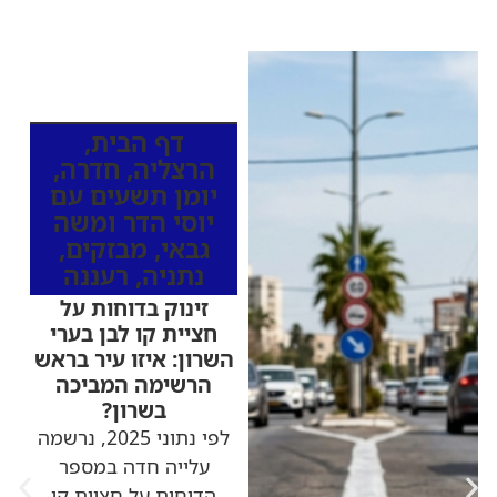
כותרות החדשות
מהרדיו
דף הבית
,
הרצליה
,
חדרה
,
יומן תשעים עם
יוסי הדר ומשה
גבאי
,
מבזקים
,
נתניה
,
רעננה
זינוק בדוחות על
חציית קו לבן בערי
השרון: איזו עיר בראש
הרשימה המביכה
בשרון?
לפי נתוני 2025, נרשמה
עלייה חדה במספר
הדוחות על חציית קו