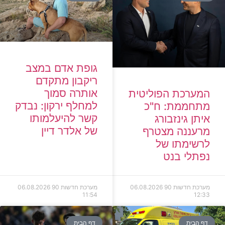
גופת אדם במצב
ריקבון מתקדם
אותרה סמוך
המערכת הפוליטית
למחלף ירקון: נבדק
מתחממת: ח"כ
קשר להיעלמותו
איתן גינזבורג
של אלדר דיין
מרעננה מצטרף
לרשימתו של
נפתלי בנט
מערכת חדשות 90
06.08.2026
מערכת חדשות 90
06.08.2026
11:54
12:33
דף הבית
דף הבית