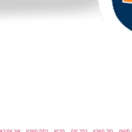
תקווה
הוד השרון
כפר יונה
חריש
רמת השרון
אור עקיבא