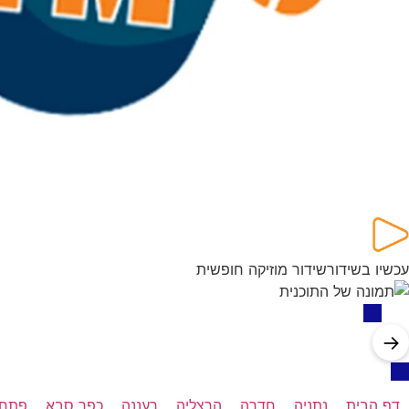
עכשיו בשידור
שידור מוזיקה חופשית
→
דף הבית
נתניה
חדרה
הרצליה
רעננה
כפר סבא
פתח 