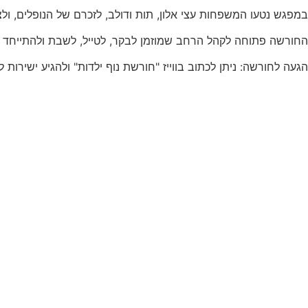
במפגש נטעו המשפחות עצי אלון, תות ודולב, לזכרם של הנופלים, ולצד כל עץ הונחה אבן זיכרון עם דס
החורשה פתוחה לקהל הרחב שמוזמן לבקר, לטייל, לשבת ולהתייחד עם
הגעה לחורשה: ניתן לכתוב בווייז "חורשת נוף ילדות" ולהגיע ישירות