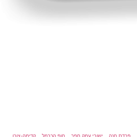
פרדס חנה
ישובי עמק חפר
חוף הכרמל
קדימה-צורן