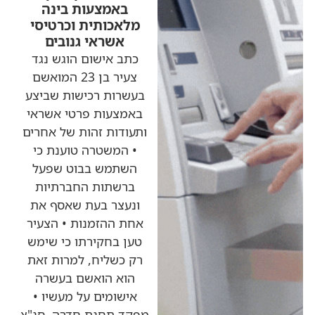
באמצעות בינה
מלאכותית וכרטיסי
אשראי גנובים
כתב אישום הוגש נגד
צעיר בן 23 המואשם
בעשרות רכישות שביצע
באמצעות פרטי אשראי
ותעודות זהות של אחרים
• המשטרה טוענת כי
השתמש בבוט שפעל
ברשתות החברתיות
ונעצר בעת שאסף את
אחת ההזמנות • הצעיר
טען בחקירתו כי שימש
רק כשליח, למרות זאת
הוא הואשם בעשרה
אישומים על מעשיו •
מפקד תחנת חדרה, סנ"צ