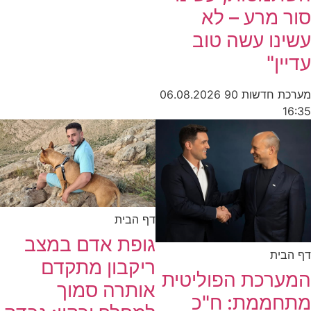
סור מרע – לא
עשינו עשה טוב
עדיין"
מערכת חדשות 90
06.08.2026
16:35
דף הבית
גופת אדם במצב
דף הבית
ריקבון מתקדם
המערכת הפוליטית
אותרה סמוך
מתחממת: ח"כ