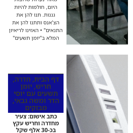
היום, חולמות להיות
גננות. תנו להן את
הצ'אנס ותתנו להן את
התנאים" • האזינו לריאיון
המלא ב"יומן תשעים"
כותרות החדשות
מהרדיו
דף הבית
,
חדרה
,
חריש
,
יומן
תשעים עם יוסי
הדר ומשה גבאי
,
מבזקים
כתב אישום: צעיר
מחדרה וחריש עקץ
בכ-30 אלף שקל