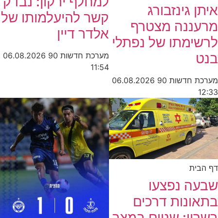
למחלף ירקון: נבדק
איתן גינזבורג
קשר להיעלמותו של
מרעננה מצטרף
אלדר דיין
לרשימתו של נפתלי
בנט
מערכת חדשות 90
06.08.2026
11:54
מערכת חדשות 90
06.08.2026
12:33
דף הבית
שבעה נפצעו
בתאונות דרכים
בשרון: שניים במצב