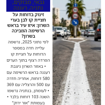
גבאי
,
מבזקים
,
נתניה
,
רעננה
זינוק בדוחות על
חציית קו לבן בערי
השרון: איזו עיר בראש
הרשימה המביכה
בשרון?
לפי נתוני 2025, נרשמה
עלייה חדה במספר
הדוחות על חציית קו
הפרדה רצוף בתוך הערים
• באזור השרון ניצבת
רעננה בראש הרשימה עם
580 דוחות, אחריה חדרה
עם 500 והרצליה עם 369
• לעומתן, בנתניה נרשמו
השנה 103 דוחות בלבד •
בעמותת "אור ירוק"