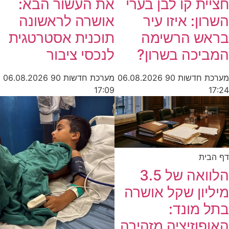
חציית קו לבן בערי
את העשור הבא:
השרון: איזו עיר
אושרה לראשונה
בראש הרשימה
תוכנית אסטרטגית
המביכה בשרון?
לנכסי ציבור
מערכת חדשות 90
06.08.2026
מערכת חדשות 90
06.08.2026
17:24
17:09
דף הבית
הלוואה של 3.5
מיליון שקל אושרה
בתל מונד:
האופוזיציה מזהירה