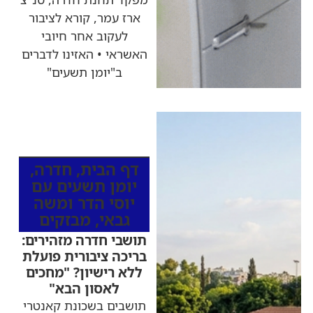
ארז עמר, קורא לציבור
לעקוב אחר חיובי
האשראי • האזינו לדברים
ב"יומן תשעים"
כותרות החדשות
מהרדיו
דף הבית
,
חדרה
,
יומן תשעים עם
יוסי הדר ומשה
גבאי
,
מבזקים
תושבי חדרה מזהירים:
בריכה ציבורית פועלת
ללא רישיון? "מחכים
לאסון הבא"
תושבים בשכונת קאנטרי