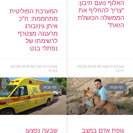
האלוף נועם תיבון:
"צריך להחליף את
המערכת הפוליטית
הממשלה הכושלת
מתחממת: ח"כ
הזאת"
איתן גינזבורג
מרעננה מצטרף
לרשימתו של
נפתלי בנט
מערכת חדשות 90
06.08.2026
מערכת חדשות 90
06.08.2026
12:33
15:17
דף הבית
דף הבית
גופת אדם במצב
שבעה נפצעו