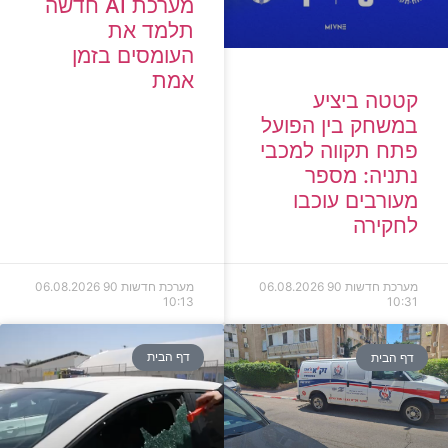
מערכת AI חדשה
תלמד את
העומסים בזמן
אמת
קטטה ביציע
במשחק בין הפועל
פתח תקווה למכבי
נתניה: מספר
מעורבים עוכבו
לחקירה
מערכת חדשות 90
06.08.2026
מערכת חדשות 90
06.08.2026
10:13
10:31
דף הבית
דף הבית