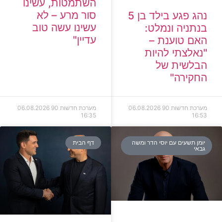
השתמטות, עשינו
סור מרע – לא
נהג פגע בילד בן 5
עשינו עשה טוב
בנתניה ונמלט:
עדיין"
האם טוענת –
"נאלצתי להיות
הבלשית של
החקירה"
מערכת חדשות 90
06.08.2026
מערכת חדשות 90
06.08.2026
16:35
16:53
יומן תשעים עם יוסי הדר ומשה
דף הבית
גבאי