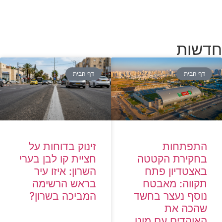
חדשות
דף הבית
דף הבית
זינוק בדוחות על
התפתחות
חציית קו לבן בערי
בחקירת הקטטה
השרון: איזו עיר
באצטדיון פתח
בראש הרשימה
תקווה: מאבטח
המביכה בשרון?
נוסף נעצר בחשד
שהכה את
האוהדים עם מוט