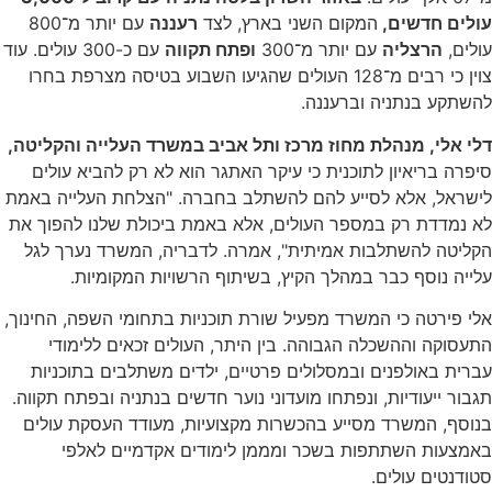
עולים חדשים,
המקום השני בארץ, לצד
רעננה
עם יותר מ־800
עולים,
הרצליה
עם יותר מ־300
ופתח תקווה
עם כ-300 עולים. עוד
צוין כי רבים מ־128 העולים שהגיעו השבוע בטיסה מצרפת בחרו
להשתקע בנתניה וברעננה.
דלי אלי, מנהלת מחוז מרכז ותל אביב במשרד העלייה והקליטה,
סיפרה בריאיון לתוכנית כי עיקר האתגר הוא לא רק להביא עולים
לישראל, אלא לסייע להם להשתלב בחברה. "הצלחת העלייה באמת
לא נמדדת רק במספר העולים, אלא באמת ביכולת שלנו להפוך את
הקליטה להשתלבות אמיתית", אמרה. לדבריה, המשרד נערך לגל
עלייה נוסף כבר במהלך הקיץ, בשיתוף הרשויות המקומיות.
אלי פירטה כי המשרד מפעיל שורת תוכניות בתחומי השפה, החינוך,
התעסוקה וההשכלה הגבוהה. בין היתר, העולים זכאים ללימודי
עברית באולפנים ובמסלולים פרטיים, ילדים משתלבים בתוכניות
תגבור ייעודיות, ונפתחו מועדוני נוער חדשים בנתניה ובפתח תקווה.
בנוסף, המשרד מסייע בהכשרות מקצועיות, מעודד העסקת עולים
באמצעות השתתפות בשכר ומממן לימודים אקדמיים לאלפי
סטודנטים עולים.