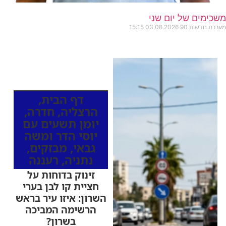
משכימים של יום שני
מערכת חדשות 90
03.08.2026
15:15
כותרות החדשות
מהרדיו
דף הבית
,
הרצליה
,
חדרה
,
יומן תשעים עם
יוסי הדר ומשה
גבאי
,
מבזקים
,
נתניה
,
רעננה
זינוק בדוחות על
חציית קו לבן בערי
השרון: איזו עיר בראש
הרשימה המביכה
בשרון?