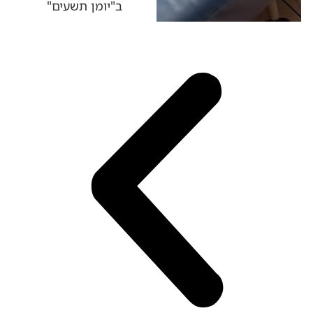
ב"יומן תשעים"