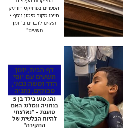
התייקרות העלויות
והפערים בפרויקט הוותיק
חייבו מקור מימון נוסף •
האזינו לדברים ב"יומן
תשעים"
כותרות החדשות
מהרדיו
דף הבית
,
יומן
תשעים עם יוסי
הדר ומשה גבאי
,
מבזקים
,
נתניה
נהג פגע בילד בן 5
בנתניה ונמלט: האם
טוענת – "נאלצתי
להיות הבלשית של
החקירה"