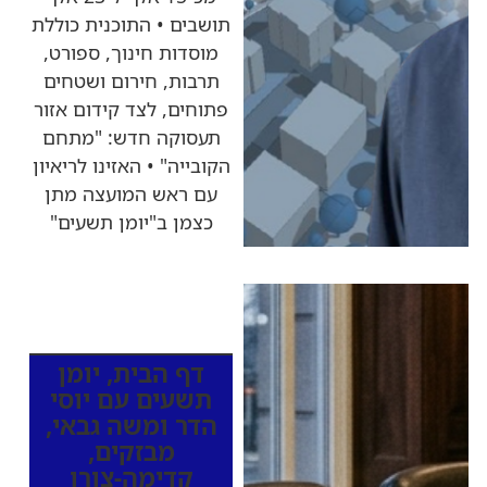
תושבים • התוכנית כוללת
מוסדות חינוך, ספורט,
תרבות, חירום ושטחים
פתוחים, לצד קידום אזור
תעסוקה חדש: "מתחם
הקובייה" • האזינו לריאיון
עם ראש המועצה מתן
כצמן ב"יומן תשעים"
כותרות החדשות
מהרדיו
דף הבית
,
יומן
תשעים עם יוסי
הדר ומשה גבאי
,
מבזקים
,
קדימה-צורן