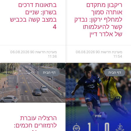
ריקבון מתקדם
בתאונות דרכים
אותרה סמוך
בשרון: שניים
למחלף ירקון: נבדק
במצב קשה בכביש
קשר להיעלמותו
4
של אלדר דיין
מערכת חדשות 90
06.08.2026
מערכת חדשות 90
06.08.2026
11:36
11:54
דף הבית
דף הבית
הרצליה עוברת
לרמזורים חכמים: