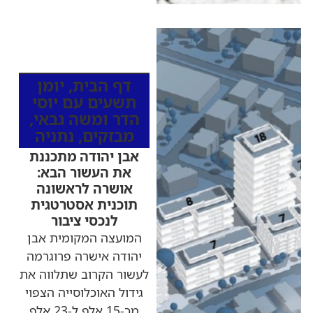
כותרות החדשות
מהרדיו
דף הבית
,
יומן
תשעים עם יוסי
הדר ומשה גבאי
,
מבזקים
,
נתניה
אבן יהודה מתכננת
את העשור הבא:
אושרה לראשונה
תוכנית אסטרטגית
לנכסי ציבור
המועצה המקומית אבן
יהודה אישרה פרוגרמה
לעשור הקרוב שתלווה את
גידול האוכלוסייה הצפוי
מכ-15 אלף ל-23 אלף