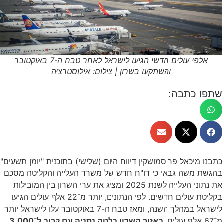
אלפי עולים חדשי הגיעו לישראל לאחר טבח ה-7 באוקטובר
והשתקעו בשרון | צילום: אילוסטרציה
שתפו כתבה:
כתבנו מיכאל פרוסמושקין דיווח היום (שלישי) בתוכנית "יומן תשעים"
בהגשת משה גבאי כי דו"ח חדש של משרד העלייה והקליטה מסכם
את נתוני העלייה לשנת 2025 ומציג את ערי השרון בין המובילות
בקליטת עולים חדשים. לפי הנתונים, יותר מ־22 אלף עולים הגיעו
לישראל במהלך השנה, ומאז טבח ה-7 באוקטובר עלו לישראל יותר
מ־67 אלף עולים.
באזור השרון בלטה נתניה עם קרוב ל־3,000