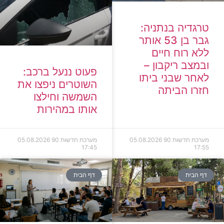
טרגדיה בנתניה:
גבר בן 53 אותר
ללא רוח חיים
ובמצב ריקבון –
פעוט ננעל ברכב:
לאחר שבני ביתו
השוטרים ניפצו את
חזרו הביתה
השמשה וחילצו
אותו במהירות
מערכת חדשות 90
05.08.2026
מערכת חדשות 90
05.08.2026
17:45
17:55
דף הבית
דף הבית