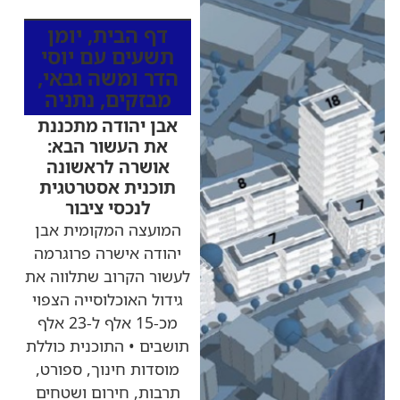
דף הבית
,
יומן
תשעים עם יוסי
הדר ומשה גבאי
,
מבזקים
,
נתניה
אבן יהודה מתכננת
את העשור הבא:
אושרה לראשונה
תוכנית אסטרטגית
לנכסי ציבור
המועצה המקומית אבן
יהודה אישרה פרוגרמה
לעשור הקרוב שתלווה את
גידול האוכלוסייה הצפוי
מכ-15 אלף ל-23 אלף
תושבים • התוכנית כוללת
מוסדות חינוך, ספורט,
תרבות, חירום ושטחים