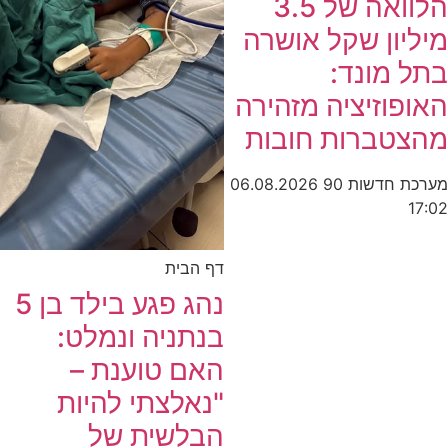
הלוואה של 3.5
מיליון שקל אושרה
בתל מונד:
האופוזיציה מזהירה
מהצטברות חובות
מערכת חדשות 90
06.08.2026
17:02
דף הבית
נהג פגע בילד בן 5
בנתניה ונמלט:
האם טוענת –
"נאלצתי להיות
הבלשית של