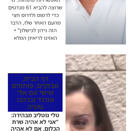
שרוצה להביא 61 מנדטים
כדי לרמוס ולדרוס חצי
מהעם האחר שלו, הדבר
הזה נידון לכישלון" •
האזינו לריאיון המלא
כותרות החדשות
מהרדיו
דף הבית
,
מבזקים
,
פותחים
שישי עם אלי
אורגד וברהנו
טגניה
טלי גוטליב מבהירה:
"אני לא אהיה שרת
הכלום, אם לא אהיה