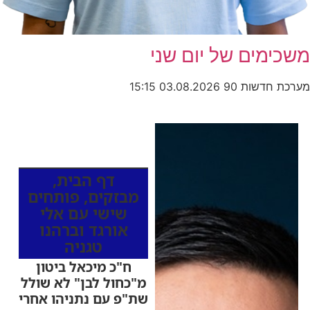
משכימים של יום שני
מערכת חדשות 90
03.08.2026
15:15
כותרות החדשות
מהרדיו
דף הבית
,
מבזקים
,
פותחים
שישי עם אלי
אורגד וברהנו
טגניה
ח"כ מיכאל ביטון
מ"כחול לבן" לא שולל
שת"פ עם נתניהו אחרי