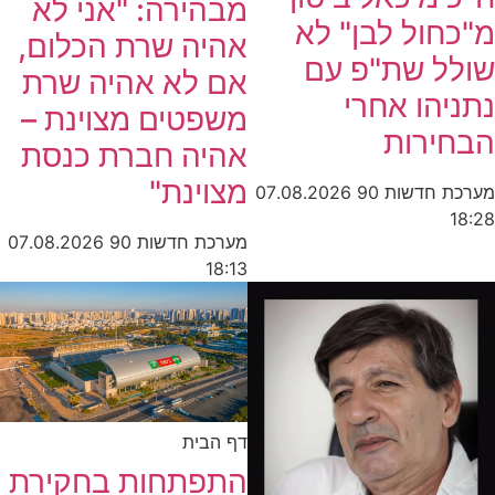
מבהירה: "אני לא
מ"כחול לבן" לא
אהיה שרת הכלום,
שולל שת"פ עם
אם לא אהיה שרת
נתניהו אחרי
משפטים מצוינת –
הבחירות
אהיה חברת כנסת
מצוינת"
מערכת חדשות 90
07.08.2026
18:28
מערכת חדשות 90
07.08.2026
18:13
דף הבית
התפתחות בחקירת