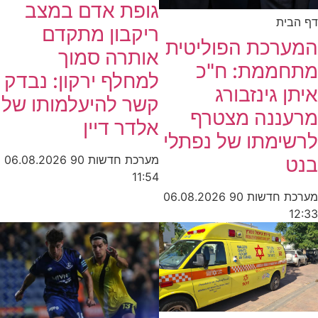
גופת אדם במצב
דף הבית
ריקבון מתקדם
המערכת הפוליטית
אותרה סמוך
מתחממת: ח"כ
למחלף ירקון: נבדק
איתן גינזבורג
קשר להיעלמותו של
מרעננה מצטרף
אלדר דיין
לרשימתו של נפתלי
בנט
מערכת חדשות 90
06.08.2026
11:54
מערכת חדשות 90
06.08.2026
12:33