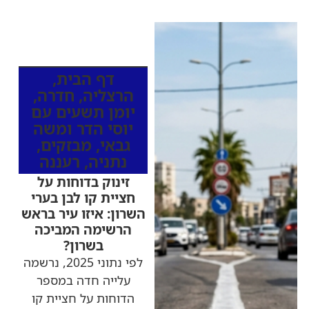
כותרות החדשות
מהרדיו
דף הבית
,
הרצליה
,
חדרה
,
יומן תשעים עם
יוסי הדר ומשה
גבאי
,
מבזקים
,
נתניה
,
רעננה
זינוק בדוחות על
חציית קו לבן בערי
השרון: איזו עיר בראש
הרשימה המביכה
בשרון?
לפי נתוני 2025, נרשמה
עלייה חדה במספר
הדוחות על חציית קו