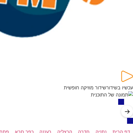
עכשיו בשידור
שידור מוזיקה חופשית
→
דף הבית
נתניה
חדרה
הרצליה
רעננה
כפר סבא
פתח 