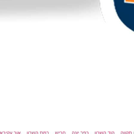
תקווה
הוד השרון
כפר יונה
חריש
רמת השרון
אור עקיבא