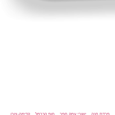
פרדס חנה
ישובי עמק חפר
חוף הכרמל
קדימה-צורן