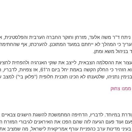
ים", ניתח ד"ר משה אלעד, מזרחן וחוקר החברה הערבית והפלסטינית,
עריך כי המהלך לא ייחתם במועד המתוכנן. להערכתו, אף שהחתימה 
 בניהול משא ומתן.
ר את ההסלמה הצבאית, לייצב את שוקי האנרגיה ולהפחית לחצים כלכל
המועשר, עתיד הצנטריפוגות ומנגנוני האכיפה – נו
ן נתניהו, שלטענתו לא הכינו תוכנית חלופית ("פלאן בי") למצב ש
ממנו צחוק
ודרת במיוחד. לדבריו, הדחיפה המתמשכת להשגת הישגים צבאיים נ
ם ועוד פעם הגיעה לזה שהם הפכו את האיראנים לגיבורי המזרח הת
 בעיני מדינות ערב כהפניית עורף אמריקאית לישראל, מה שמציב א