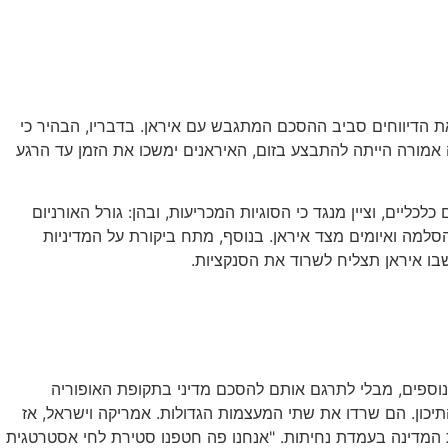
 את הדיווחים סביב ההסכם המתגבש עם איראן. בדבריו, הבהיר כי
אמורה הייתה להתבצע בזום, האיראנים ימשכו את הזמן עד הרגע
יים, וציין מנגד כי הסוגיות המכריעות, ובהן: גורל האורניום
תרו ללא הכרעה. הוא הזהיר כי החלק הקשה באמת יחל ביום ה־61, אז צפויות, לדבריו, הסלמה ואיומים מצד איראן. בנוסף, מתח ביקורת על המדיניות
בו איראן תצליח לשרוד את הסנקציות.
וספים, מבלי לתרגם אותם להסכם מדיני בתקופת האופוריה
יכון. הם שרדו את שתי המעצמות הגדולות. אמריקה וישראל, אז
ת המדינה בעמדת נחיתות. "אנחנו פה חטפנו סטירת לחי אסטרטגית