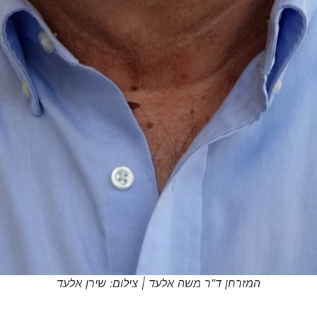
המזרחן ד"ר משה אלעד | צילום: שירן אלעד