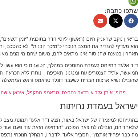
שתפו כתבה:
בריאיון נוקב שהעניק היום (ראשון) ליוסי הדר בתוכנית "יומן תשע
הוא מעדיף להגדיר את המצב הנוכחי כ"מזכר הבנות" ולא כהסכם, וה
האחרון בטענה שהניסוח אינו מתאים להם, משום שהם מיומנים מאוד
ד"ר אלעד התייחס לעמדת התומכים במהלך, הטוענים כי הוא עשוי לעצו
שהובילו נשיא ארצות הברית לשעבר דונלד טראמפ וראש הממשלה בנימי
פרופ' איתן גלבוע בדעה נחרצת: טראמפ התקפל, איראן עושה 
ישראל בעמדת נחיתות
בהתייחסו למעמדה של ישראל באזור, הציג ד"ר אלעד תמונת מצב ק
שלאחריהם, הובילה לתוצאה הפוכה. "הדחיפה הזאת עוד פעם ועוד פע
מה כבר יפחיד אותם?", הסביר אלעד. לדבריו, המהלך הנוכחי נתפס