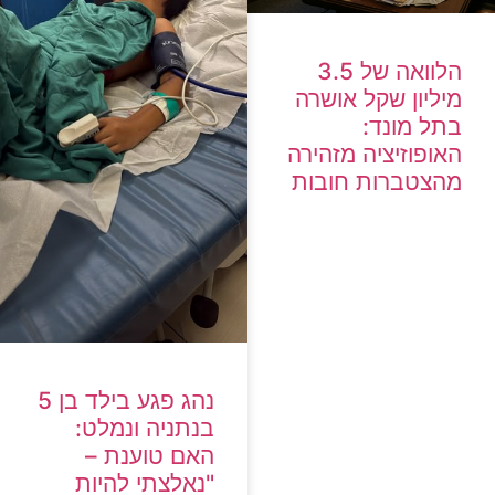
הלוואה של 3.5
מיליון שקל אושרה
בתל מונד:
האופוזיציה מזהירה
מהצטברות חובות
נהג פגע בילד בן 5
בנתניה ונמלט:
האם טוענת –
"נאלצתי להיות