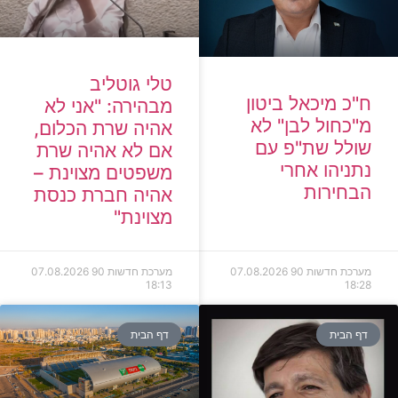
טלי גוטליב
ח"כ מיכאל ביטון
מבהירה: "אני לא
מ"כחול לבן" לא
אהיה שרת הכלום,
שולל שת"פ עם
אם לא אהיה שרת
נתניהו אחרי
משפטים מצוינת –
הבחירות
אהיה חברת כנסת
מצוינת"
מערכת חדשות 90
07.08.2026
מערכת חדשות 90
07.08.2026
18:13
18:28
דף הבית
דף הבית