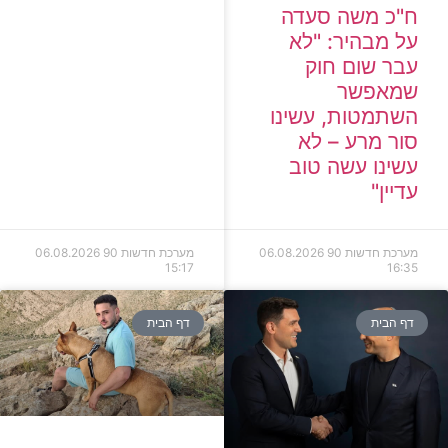
ח"כ משה סעדה
על מבהיר: "לא
עבר שום חוק
שמאפשר
השתמטות, עשינו
סור מרע – לא
עשינו עשה טוב
עדיין"
מערכת חדשות 90
06.08.2026
מערכת חדשות 90
06.08.2026
15:17
16:35
דף הבית
דף הבית