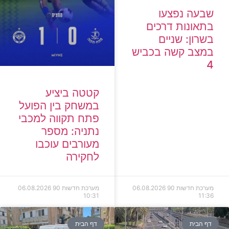
שבעה נפצעו
בתאונות דרכים
בשרון: שניים
במצב קשה בכביש
4
קטטה ביציע
במשחק בין הפועל
פתח תקווה למכבי
נתניה: מספר
מעורבים עוכבו
לחקירה
מערכת חדשות 90
06.08.2026
מערכת חדשות 90
06.08.2026
10:31
11:36
דף הבית
דף הבית