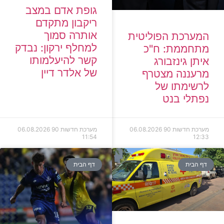
גופת אדם במצב
ריקבון מתקדם
אותרה סמוך
המערכת הפוליטית
למחלף ירקון: נבדק
מתחממת: ח"כ
קשר להיעלמותו
איתן גינזבורג
של אלדר דיין
מרעננה מצטרף
לרשימתו של
נפתלי בנט
מערכת חדשות 90
06.08.2026
מערכת חדשות 90
06.08.2026
11:54
12:33
דף הבית
דף הבית