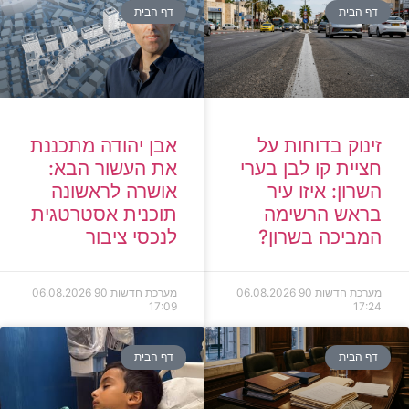
דף הבית
דף הבית
זינוק בדוחות על
אבן יהודה מתכננת
חציית קו לבן בערי
את העשור הבא:
השרון: איזו עיר
אושרה לראשונה
בראש הרשימה
תוכנית אסטרטגית
המביכה בשרון?
לנכסי ציבור
מערכת חדשות 90
06.08.2026
מערכת חדשות 90
06.08.2026
17:09
17:24
דף הבית
דף הבית