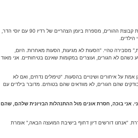
בנתניה הורים לילדי חינוך מיוחד דורשים פתרון מיידי למחדלים במערך ההסעות העירוני. דסש טהיי, אימא לילד בבית ספר שורשים ונציגת קבוצת ההורים, מספרת ביומן הצהריים של רדיו 90 עם יוסי הדר,
הילדים.
," מסבירה טהיי. "הסעות לא מגיעות, הסעות מאחרות. היום,
 נוסע כשהם לא חגורים, ועוצרים במקומות שאינם בטיחותיים. אני מאוד
אמת על איחורים ושינויים בהסעות. "טיפולים נדחים, ואם לא
בודקים שהם חגורים, לא מוודאים שהם בטוחים. מדובר בילדים עם
שני. אני בוכה, חסרת אונים מול ההתנהלות הבזיונית שלהם, שהם
ת. "אנחנו דורשים דיון דחוף בישיבת המועצה הבאה," אומרת