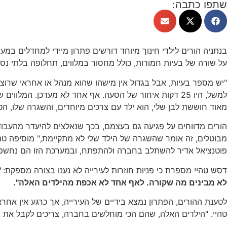
שתפו כתבה:
על שורה של בעיות חמורות, כולל מחסור במלווים, תחלופה בלתי נסב
"יש מספר בעיות, אבל בגדול אין מישהו שהוא מנהל או אחראי שרוצה
למשל, היו 25 דקות איחור של הסעה. אף אחד לא מעדכן. ה
מאוד חוששת לבן שלי, הוא ילד עם צרכים מיוחדים, והשגרה שלו, הטי
הורים מדווחים על פגיעה גם בעצמם, בכך שנאלצים להיעדר מהעבודה א
מבוטלים, זה אומר שהשגרה של הילד שלי לא מתקיימת," מוסיפה טהי
פוטנציאל אדיר להשתלב בחברה ולהתפתח, ובמערכת הזו הם נחשפי
דסש טהיי מספרת כי פניות חוזרות לעירייה לא נענו בצורה מספקת:
"
לא מבינים מה שקורה. לאף אחד לא אכפת מהילדים האלה".
לטענת ההורים, הפתרון נמצא בידיים של העירייה, אך כרגע אין אח
טהיי. "הילדים האלה, שהם הכי מוחלשים בחברה, צריכים לקבל את מ