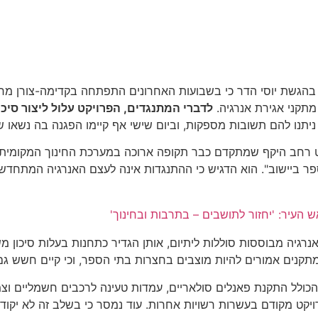
ם" בהגשת יוסי הדר כי בשבועות האחרונים התפתחה בקדימה-צורן מח
מתקני אגירת אנרגיה.
לדברי המתנגדים, הפרויקט עלול ליצור סיכו
א ניתנו להם תשובות מספקות, וביום שישי אף קיימו הפגנה בה נשאו
 רחב היקף שמתקדם כבר תקופה ארוכה במערכת החינוך המקומית. ל
ביישוב". הוא הדגיש כי ההתנגדות אינה לעצם האנרגיה המתחדשת,
 העיר: 'יחזור לתושבים – בתרבות ובחינוך'
רגיה מבוססות סוללות ליתיום, אותן הגדיר כתחנות בעלות סיכון מ
המתקנים אמורים להיות מוצבים בחצרות בתי הספר, וכי קיים חשש גם
ולל התקנת פאנלים סולאריים, עמדות טעינה לרכבים חשמליים וצ
ויקט מקודם בעשרות רשויות אחרות. עוד נמסר כי בשלב זה לא יקודמ