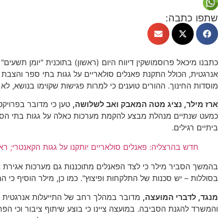
שתפו כתבה:
כתבנו מיכאל פרוסמושקין דיווח היום (ראשון) בתוכנית "יומן תשעי
אנרגטית, הכולל התקנת פאנלים סולאריים על גגות בתי ספר והצבת 
מוסדות החינוך. ההורים טוענים כי למרות פגישות שקוימו בנושא, ל
ארז מילר, נציג מטה המאבק ואב לשלושה,
טען כי מדובר בפרויקט
כמעט שנתיים מנהלת מבצע להקמת מערכות כאלה על גגות בתי הספר 
ביתיים רגילים.
חדש בהרצליה: פאנלים סולאריים יותקנו על גגות הקאנטרי; ראש
בהמשך הסביר מילר כי לצד הפאנלים מתוכננות גם מערכות אגירת אנ
בסוללות – יש סכנות של התלקחות ופיצוץ". כמו כן, מילר הוסיף כי 
מנגד, לדברי המועצה,
מדובר במהלך רחב של התייעלות אנרגטית הכ
והמשרד להגנת הסביבה. במועצה ציינו כי בוצע שיתוף ציבור וכי הפר