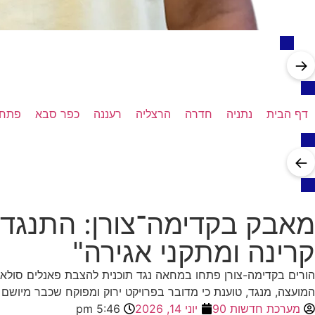
→
דף הבית
נתניה
חדרה
הרצליה
רעננה
כפר סבא
פתח 
←
מאבק בקדימה־צורן: התנגדו
קרינה ומתקני אגירה"
הורים בקדימה-צורן פתחו במחאה נגד תוכנית להצבת פאנלים סולאריי
המועצה, מנגד, טוענת כי מדובר בפרויקט ירוק ומפוקח שכבר מיושם 
מערכת חדשות 90
יוני 14, 2026
5:46 pm