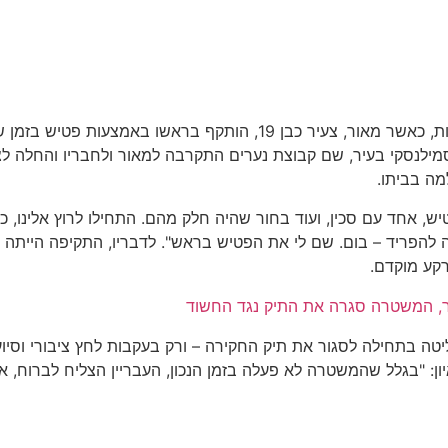
אירוע אלימות חמור זעזע את העיר נתניה במהלך חגיגות יום העצמאות, כאשר
סמילנסקי בעיר, שם קבוצת נערים התקרבה למאור ולחבריו והחלה ל
מה בביתו.
, אחד עם סכין, ועוד בחור שהיה חלק מהם. התחילו לרוץ אלינו, 
ה להפריד – בום. שם לי את הפטיש בראש". לדבריו, התקיפה הייתה
רקע מוקדם.
יר, המשטרה סגרה את התיק נגד החשוד
ה בתחילה לסגור את תיק החקירה – ורק בעקבות לחץ ציבורי וסיוע 
: "בגלל שהמשטרה לא פעלה בזמן הנכון, העבריין הצליח לברוח, אז