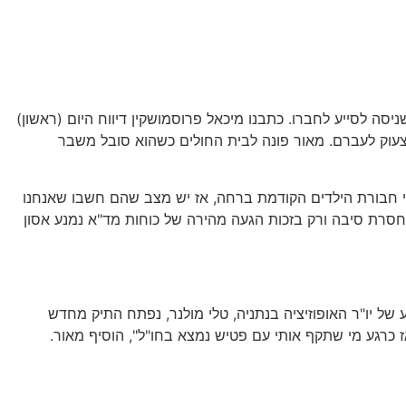
 מאור, צעיר כבן 19, הותקף בראשו באמצעות פטיש בזמן שניסה לסייע לחברו. כתבנו מיכאל פרוסמושקין דיווח היום (ראשון)
צעוק לעברם. מאור פונה לבית החולים כשהוא סובל משבר
כי חבורת הילדים הקודמת ברחה, אז יש מצב שהם חשבו שאנחנו
 חסרת סיבה ורק בזכות הגעה מהירה של כוחות מד"א נמנע אסון
של יו"ר האופוזיציה בנתניה, טלי מולנר, נפתח התיק מחדש
 כרגע מי שתקף אותי עם פטיש נמצא בחו"ל", הוסיף מאור.