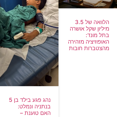
הלוואה של 3.5
מיליון שקל אושרה
בתל מונד:
האופוזיציה מזהירה
מהצטברות חובות
נהג פגע בילד בן 5
בנתניה ונמלט:
האם טוענת –