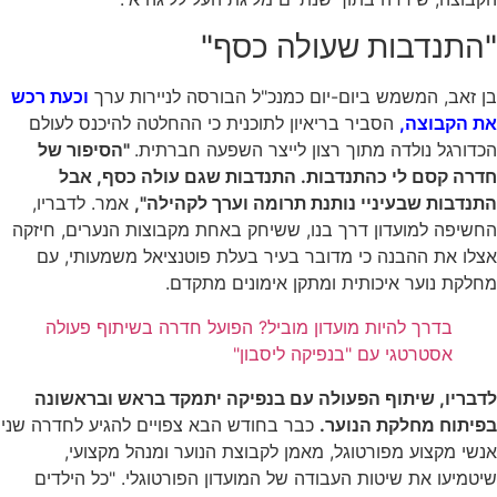
"התנדבות שעולה כסף"
בן זאב, המשמש ביום-יום כמנכ"ל הבורסה לניירות ערך
וכעת רכש
את הקבוצה,
הסביר בריאיון לתוכנית כי ההחלטה להיכנס לעולם
הכדורגל נולדה מתוך רצון לייצר השפעה חברתית.
"הסיפור של
חדרה קסם לי כהתנדבות. התנדבות שגם עולה כסף, אבל
התנדבות שבעיניי נותנת תרומה וערך לקהילה",
אמר. לדבריו,
החשיפה למועדון דרך בנו, ששיחק באחת מקבוצות הנערים, חיזקה
אצלו את ההבנה כי מדובר בעיר בעלת פוטנציאל משמעותי, עם
מחלקת נוער איכותית ומתקן אימונים מתקדם.
בדרך להיות מועדון מוביל? הפועל חדרה בשיתוף פעולה
אסטרטגי עם "בנפיקה ליסבון"
לדבריו, שיתוף הפעולה עם בנפיקה יתמקד בראש ובראשונה
בפיתוח מחלקת הנוער.
כבר בחודש הבא צפויים להגיע לחדרה שני
אנשי מקצוע מפורטוגל, מאמן לקבוצת הנוער ומנהל מקצועי,
שיטמיעו את שיטות העבודה של המועדון הפורטוגלי. "כל הילדים