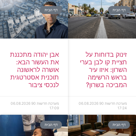
דף הבית
דף הבית
זינוק בדוחות על
אבן יהודה מתכננת
חציית קו לבן בערי
את העשור הבא:
השרון: איזו עיר
אושרה לראשונה
בראש הרשימה
תוכנית אסטרטגית
המביכה בשרון?
לנכסי ציבור
מערכת חדשות 90
06.08.2026
מערכת חדשות 90
06.08.2026
17:09
17:24
דף הבית
דף הבית