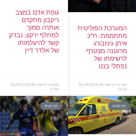
גופת אדם במצב
ריקבון מתקדם
אותרה סמוך
המערכת הפוליטית
למחלף ירקון: נבדק
מתחממת: ח"כ
קשר להיעלמותו
איתן גינזבורג
של אלדר דיין
מרעננה מצטרף
לרשימתו של
נפתלי בנט
מערכת חדשות 90
06.08.2026
מערכת חדשות 90
06.08.2026
11:54
12:33
דף הבית
דף הבית