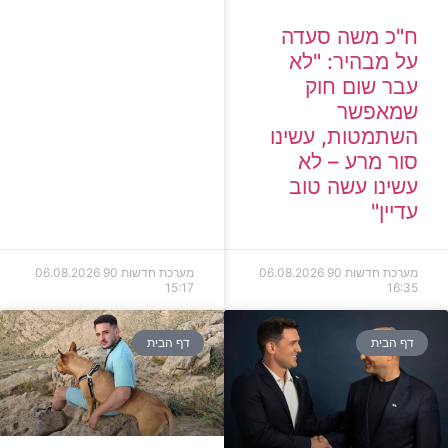
ח"כ משה סעדה
על מבהיר: "לא
עבר שום חוק
שמאפשר
השתמטות, עשינו
סור מרע – לא
עשינו עשה טוב
עדיין"
מערכת חדשות 90
06.08.2026
מערכת חדשות 90
06.08.2026
15:17
16:35
דף הבית
דף הבית