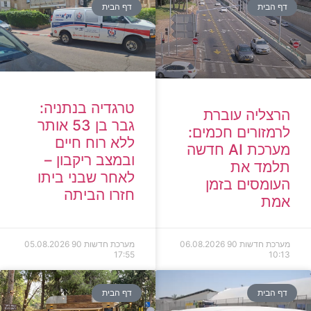
דף הבית
דף הבית
טרגדיה בנתניה:
הרצליה עוברת
גבר בן 53 אותר
לרמזורים חכמים:
ללא רוח חיים
מערכת AI חדשה
ובמצב ריקבון –
תלמד את
לאחר שבני ביתו
העומסים בזמן
חזרו הביתה
אמת
מערכת חדשות 90
06.08.2026
מערכת חדשות 90
05.08.2026
17:55
10:13
דף הבית
דף הבית