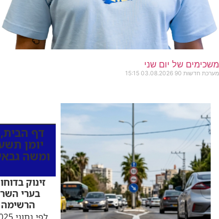
משכימים של יום שני
מערכת חדשות 90
03.08.2026
15:15
כותרות החד
דף הבית
,
יומן תשעי
ומשה גבאי
זינוק בדוחו
בערי השרון
הרשימה ה