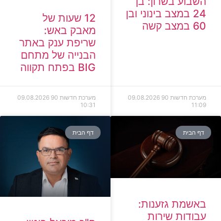
השבוע בשרון: בן
24 במצב בינוני ובן
12 שעות של
60 במצב קשה
מאבק באש:
שריפת ענק באתר
הבנייה של מתחם
BIG בפתח תקווה
מערכת חדשות 90
09.08.2026
מערכת חדשות 90
09.08.2026
10:31
11:09
דף הבית
דף הבית
באשמת גזענות:
עבודות שירות