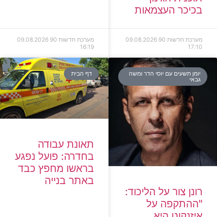
בכיכר העצמאות
מערכת חדשות 90
09.08.2026
מערכת חדשות 90
09.08.2026
16:19
17:10
יומן תשעים עם יוסי הדר ומשה
דף הבית
גבאי
תאונת עבודה
בחדרה: פועל נפגע
בראשו מחפץ כבד
באתר בנייה
רונן צור על הליכוד:
"ההתקפה על
איזנקוט היא