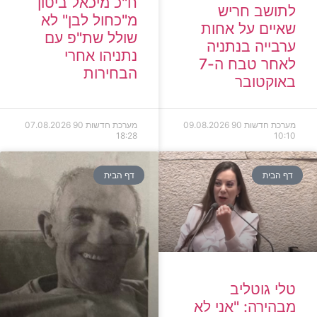
ח"כ מיכאל ביטון
לתושב חריש
מ"כחול לבן" לא
שאיים על אחות
שולל שת"פ עם
ערבייה בנתניה
נתניהו אחרי
לאחר טבח ה-7
הבחירות
באוקטובר
מערכת חדשות 90
09.08.2026
מערכת חדשות 90
07.08.2026
18:28
10:10
דף הבית
דף הבית
טלי גוטליב
מבהירה: "אני לא