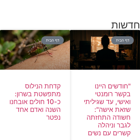
חדשות
דף הבית
דף הבית
קדחת הנילוס
"חודשים היינו
מתפשטת בשרון:
בקשר רומנטי
כ-10 חולים אובחנו
ואישי, עד שגיליתי
השנה ואדם אחד
שזאת אישה":
נפטר
חשודה התחזתה
לגבר וניהלה
קשרים עם נשים