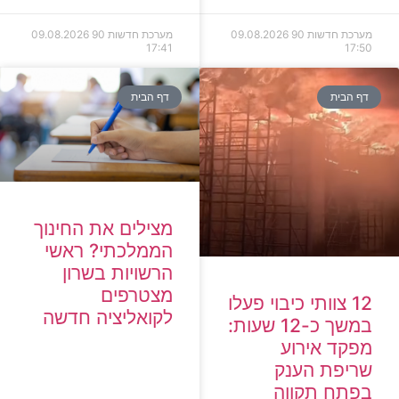
מערכת חדשות 90
09.08.2026
מערכת חדשות 90
09.08.2026
17:41
17:50
דף הבית
דף הבית
מצילים את החינוך
הממלכתי? ראשי
הרשויות בשרון
מצטרפים
12 צוותי כיבוי פעלו
לקואליציה חדשה
במשך כ-12 שעות:
מפקד אירוע
שריפת הענק
בפתח תקווה