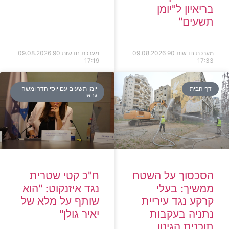
בריאיון ל"יומן
תשעים"
מערכת חדשות 90
09.08.2026
מערכת חדשות 90
09.08.2026
17:19
17:33
דף הבית
יומן תשעים עם יוסי הדר ומשה
גבאי
הסכסוך על השטח
ח"כ קטי שטרית
ממשיך: בעלי
נגד איזנקוט: "הוא
קרקע נגד עיריית
שותף על מלא של
נתניה בעקבות
יאיר גולן"
תוכנית הגינון