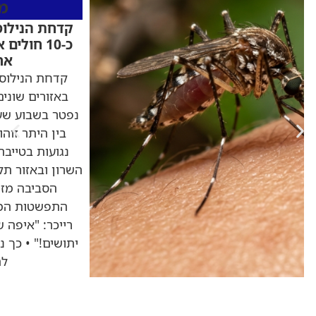
מ
קדחת הנילוס
כ-10 חולי
אח
קדחת הנילוס
נפטר בשבוע שע
בין היתר זוה
נגועות בטייבה
השרון ובאזור ת
הסביבה מזה
התפשטות המח
רייכר: "איפה ש
יתושים!" • כך 
לה