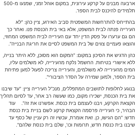
ארבעה מבנים על קרקע עירונית, במקום אוהל זמני, שמנעו מ-500
תלמידים להיכנס לבית הספר.
בהתייחס להתרחשות המשפטית סביב האירוע, ציין כהן: "לא
העירייה פנתה לבית המשפט, אלא באי בית הכנסת פנו. ואחר כך
הם גם ערערו על פסק הדין יחד עם העירייה לבית המשפט המחוזי,
והוצאו פעמיים צווים של בית המשפט לסיים את חריגת הבנייה".
כהן הדגיש את הסיכון במקום: "המקום הוא מסוכן, ללא היתר בנייה,
ללא אישורי בטיחות. החשמל נלקח מהעירייה, לא משלמים עליו,
המים מהעירייה לא משולמים, והעירייה צריכה לפעול למען פתיחת
בית הספר, ולמען שמירה על הסדר הציבורי".
בנוגע לחלופות לתושבים המתפללים, מנכ"ל העירייה ציין: "עד שיבנו
את בית הכנסת, ישכירו מקום, כמו שעשה רב אחר, עד לסיום תהליך
הקצאת הקרקע, ויבנו לעצמם בית כנסת. אפשרנו את זה". עוד
הבהיר, כי העירייה פרסמה הקצאת קרקע לשם בניית בית כנסת
חדש: "הם הגישו, כן. זאת אומרת, עכשיו זה רק עניין של כסף עד
שיבנו בית כנסת חדש, תרומות וכו', שלם בית כנסת שלהם".