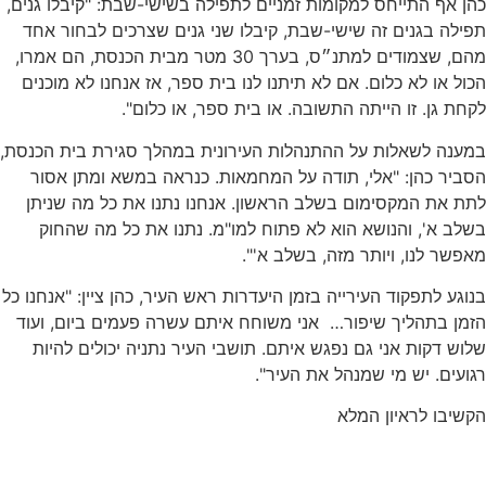
כהן אף התייחס למקומות זמניים לתפילה בשישי-שבת: "קיבלו גנים,
תפילה בגנים זה שישי-שבת, קיבלו שני גנים שצרכים לבחור אחד
מהם, שצמודים למתנ״ס, בערך 30 מטר מבית הכנסת, הם אמרו,
הכול או לא כלום. אם לא תיתנו לנו בית ספר, אז אנחנו לא מוכנים
לקחת גן. זו הייתה התשובה. או בית ספר, או כלום".
במענה לשאלות על ההתנהלות העירונית במהלך סגירת בית הכנסת,
הסביר כהן: "אלי, תודה על המחמאות. כנראה במשא ומתן אסור
לתת את המקסימום בשלב הראשון. אנחנו נתנו את כל מה שניתן
בשלב א', והנושא הוא לא פתוח למו"מ. נתנו את כל מה שהחוק
מאפשר לנו, ויותר מזה, בשלב א'".
בנוגע לתפקוד העירייה בזמן היעדרות ראש העיר, כהן ציין: "אנחנו כל
הזמן בתהליך שיפור… אני משוחח איתם עשרה פעמים ביום, ועוד
שלוש דקות אני גם נפגש איתם. תושבי העיר נתניה יכולים להיות
רגועים. יש מי שמנהל את העיר".
הקשיבו לראיון המלא