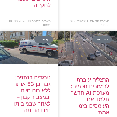
לחקירה
מערכת חדשות 90
06.08.2026
מערכת חדשות 90
06.08.2026
10:31
11:36
דף הבית
דף הבית
טרגדיה בנתניה:
הרצליה עוברת
גבר בן 53 אותר
לרמזורים חכמים:
ללא רוח חיים
מערכת AI חדשה
ובמצב ריקבון –
תלמד את
לאחר שבני ביתו
העומסים בזמן
חזרו הביתה
אמת