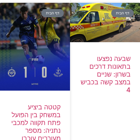
דף הבית
דף הבית
שבעה נפצעו
בתאונות דרכים
בשרון: שניים
במצב קשה בכביש
4
קטטה ביציע
במשחק בין הפועל
פתח תקווה למכבי
נתניה: מספר
מעורבים עוכבו