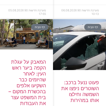
מערכת חדשות 90
06.08.2026
מערכת חדשות 90
05.08.2026
17:55
10:13
דף הבית
דף הבית
המאבק על עגלת
הקפה ביער ראש
העין: לאחר
שהיזמים כבר
פעוט ננעל ברכב:
השקיעו אלפים
השוטרים ניפצו את
בהכשרת המקום –
השמשה וחילצו
בית המשפט עצר
אותו במהירות
את העבודות