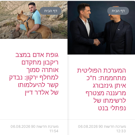
דף הבית
דף הבית
גופת אדם במצב
ריקבון מתקדם
אותרה סמוך
המערכת הפוליטית
למחלף ירקון: נבדק
מתחממת: ח"כ
קשר להיעלמותו
איתן גינזבורג
של אלדר דיין
מרעננה מצטרף
לרשימתו של
נפתלי בנט
מערכת חדשות 90
06.08.2026
מערכת חדשות 90
06.08.2026
11:54
12:33