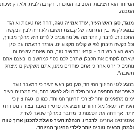
המיוחד הוא היציבות, הסביבה המוכרת והקרבה לבית, ולא רק איכות
המבנה.
מנגד, סגן ראש העיר, עו"ד אמייה טגה,
דחה את טענות ואורגד
בנוגע לקשר בין התרומה של קבוצת תשובה לעירייה לבין הבקשה
התכנונית. לדבריו, התרומה של מחשבים לילדים היא מהלך מבורך,
וכל בקשה תיבחן לפי שיקולים מקצועיים. אורגד התעמת עם סגן
ראש העיר בשידור – וקרא: "תקשיב טוב, מה שאתם עושים זה
שאתם לוקחים את הקבלן שתרם לכם כסף למחשבים ובעצם אתם
נותנים לו יחס אחר כי אתם פוחדים ממנו, אתם משקשקים מיצחק
תשובה".
בנוגע לגני החינוך המיוחד, טען סגן ראש העיר כי המעבר נועד
לשפר את התנאים עבור הילדים ולא לפגוע בהם, וכי המבנים בעיר
ימים מתאימים יותר לצורכי החינוך המיוחד. כמו כן, טגה ציין כי
העירייה תפעל מול ההורים ותציג את פרטי המעבר בצורה מסודרת
יותר, אך דחה את הטענות כי מדובר במהלך שנועד לשרת
אינטרסים אחרים.
לדבריו, הנהלת העיר פועלת לתכנון ארוך טווח
ולמתן תנאים טובים יותר לילדי החינוך המיוחד.