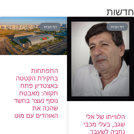
חדשות
דף הבית
דף הבית
התפתחות
בחקירת הקטטה
באצטדיון פתח
תקווה: מאבטח
נוסף נעצר בחשד
שהכה את
האוהדים עם מוט
הלווייתו של אלי
שגב, בעלי מכבי
נתניה לשעבר,