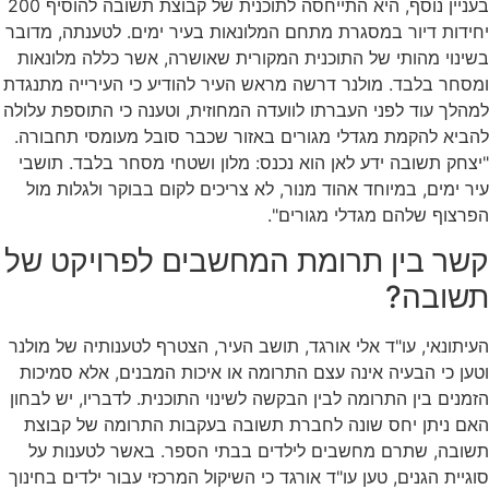
בעניין נוסף, היא התייחסה לתוכנית של קבוצת תשובה להוסיף 200
יחידות דיור במסגרת מתחם המלונאות בעיר ימים. לטענתה, מדובר
בשינוי מהותי של התוכנית המקורית שאושרה, אשר כללה מלונאות
ומסחר בלבד. מולנר דרשה מראש העיר להודיע כי העירייה מתנגדת
למהלך עוד לפני העברתו לוועדה המחוזית, וטענה כי התוספת עלולה
להביא להקמת מגדלי מגורים באזור שכבר סובל מעומסי תחבורה.
"יצחק תשובה ידע לאן הוא נכנס: מלון ושטחי מסחר בלבד. תושבי
עיר ימים, במיוחד אהוד מנור, לא צריכים לקום בבוקר ולגלות מול
הפרצוף שלהם מגדלי מגורים".
קשר בין תרומת המחשבים לפרויקט של
תשובה?
העיתונאי, עו"ד אלי אורגד, תושב העיר, הצטרף לטענותיה של מולנר
וטען כי הבעיה אינה עצם התרומה או איכות המבנים, אלא סמיכות
הזמנים בין התרומה לבין הבקשה לשינוי התוכנית. לדבריו, יש לבחון
האם ניתן יחס שונה לחברת תשובה בעקבות התרומה של קבוצת
תשובה, שתרם מחשבים לילדים בבתי הספר. באשר לטענות על
סוגיית הגנים, טען עו"ד אורגד כי השיקול המרכזי עבור ילדים בחינוך