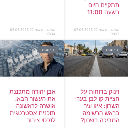
תתקיים היום
בשעה 11:00
מערכת חדשות 90
07.08.2026
מערכת חדשות 90
06.08.2026
17:34
09:17
דף הבית
דף הבית
זינוק בדוחות על
אבן יהודה מתכננת
חציית קו לבן בערי
את העשור הבא:
השרון: איזו עיר
אושרה לראשונה
בראש הרשימה
תוכנית אסטרטגית
המביכה בשרון?
לנכסי ציבור