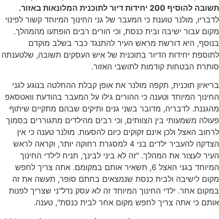
תשובה להוסיף 200 יחידות דיור לתוכנית המלונאות באזור.
לדבריו, מולנר טוענת כי המעבר של גני החינוך המיוחד קשור לפינוי
מקום עבור ישיבה ובית כנסת, וכי הורים רבים הופתעו מהמהלך.
בנוסף, היא דורשת מראש העיר להתנגד כבר בשלב מוקדם
לתוספת יחידות הדיור בתוכנית של איש העסקים תשובה, שלטענתה
סותרת הבטחות קודמות לתושבי האזור.
בריאיון תוכנית, תקפה מולנר את אופן קבלת ההחלטה בנוגע לגני
החינוך המיוחד וטענה כי ההורים גילו על המעבר בהודעת וואטסאפ
מהגננת. לדבריה, מדובר בשני גנים ותיקים שבהם מתקיים שיתוף
פעולה משמעותי בין הצוותים, וכי רבים מהילדים מתגוררים בסמוך
לרחוב האצל ולכן אינם זקוקים כיום להסעות. מולנר טענה כי אין
הצדקה להעביר ילדים בני 4 למסגרת רחוקה יותר, וקראה לראש
העיר לעצור את המהלך. "זה לא ביני לבינך, תניח לילדי החינוך
המיוחד בגני האצל 6, תשאיר אותם במקומם. אתה צריך לחפש
מקום לישיבה ולבית כנסת שנמצאים בחתם סופר, תעשה את זה
במקום אחר. ילדי החינוך המיוחד זה לא עסק נדל"ני שצריך לפנות
אותם כי אתה צריך לחפש מקום אחר לבית כנסת", טענה.