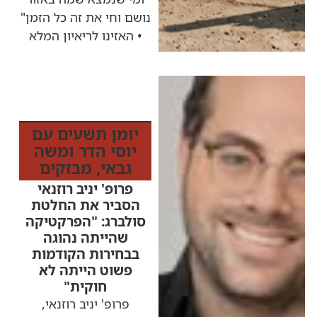
נושם וחי את זה כל הזמן"
• האזינו לריאיון המלא
כותרות החדשות
מהרדיו
יומן תשעים עם
יוסי הדר ומשה
גבאי
,
מבזקים
פרופ' יניב רוזנאי
הסביר את החלטת
סולברג: "הפרקטיקה
שהייתה נהוגה
בבחירות הקודמות
פשוט הייתה לא
חוקית"
פרופ' יניב רוזנאי,