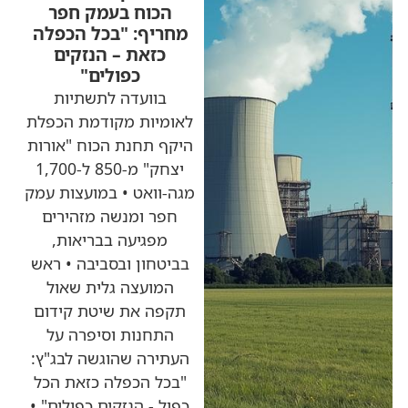
הכוח בעמק חפר
מחריף: "בכל הכפלה
כזאת – הנזקים
כפולים"
בוועדה לתשתיות
לאומיות מקודמת הכפלת
היקף תחנת הכוח "אורות
יצחק" מ-850 ל-1,700
מגה-וואט • במועצות עמק
חפר ומנשה מזהירים
מפגיעה בבריאות,
בביטחון ובסביבה • ראש
המועצה גלית שאול
תקפה את שיטת קידום
התחנות וסיפרה על
העתירה שהוגשה לבג"ץ:
"בכל הכפלה כזאת הכל
כפול - הנזקים כפולים" •