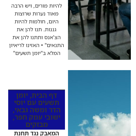
להיות מורים, ויש הרבה
מאוד נערות שרוצות
היום, חולמות להיות
גננות. תנו להן את
הצ'אנס ותתנו להן את
התנאים" • האזינו לריאיון
המלא ב"יומן תשעים"
כותרות החדשות
מהרדיו
דף הבית
,
יומן
תשעים עם יוסי
הדר ומשה גבאי
,
ישובי עמק חפר
,
מבזקים
המאבק נגד תחנת