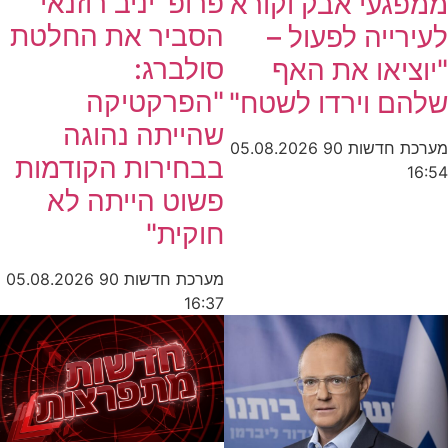
פרופ' יניב רוזנאי
ממפגעי אבק וקורא
הסביר את החלטת
לעירייה לפעול –
סולברג:
"יוציאו את האף
"הפרקטיקה
שלהם וירדו לשטח"
שהייתה נהוגה
מערכת חדשות 90
05.08.2026
בבחירות הקודמות
16:54
פשוט הייתה לא
חוקית"
מערכת חדשות 90
05.08.2026
16:37