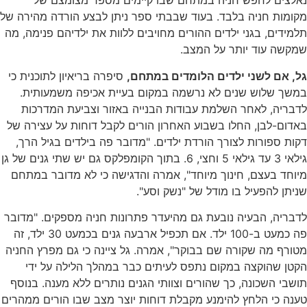
נאלצים לחפש חניה במתחם שבו קיימים מספר מצומצם של
מקומות חניה בלבד. בעוד שבבתי ספר ניתן לבצע הורדה מהירה של
תלמידים, בגני ילדים ההורים מחויבים ללוות את ילדיהם פנימה, מה
שמקשה עוד יותר על המצב.
גל, אם לשני ילדים הלומדים במתחם,
סיפרה בריאיון לתוכנית כי
במשך שלוש שנים לא נרשמה במקום בעיית אכיפה משמעותית.
לדבריה, לאחר השלמת עבודות הבנייה באזור וצביעת המדרכות
באדום-לבן, החלו בשבוע האחרון הורים לקבל דוחות על עצירה של
דקות ספורות לצורך הורדת ילדים. "מדובר פה בילדים בגיל הרך,
גילאי 3 עד גילאי 5 וחצי, 6. בתוך הקומפלקס גם יש שתי גנים של גן
מיוחד בעצם, חינוך מיוחד", אמרה והדגישה כי לא מדובר במתחם
שניתן להפעיל בו מודל של "נשק וסע".
לדבריה, הבעיה נובעת גם מהיעדר פתרונות חניה מספקים. "מדובר
פה כמעט ב-100 ילד. אם תכפיל ארבעה גנים בכמעט 30 ילד, זה
מטורף מה שקורה שם בבוקר", אמרה. גל ציינה כי גם מפרץ החניה
הקטן שהוקצה במקום נתפס לעיתים כבר במהלך הלילה על ידי
תושבי השכונה, כך שהורים וצוותי הגנים נותרים ללא מענה. בנוסף
טענה כי הלחץ להימנע מקבלת דוחות יוצר מצב שבו הורים ממהרים