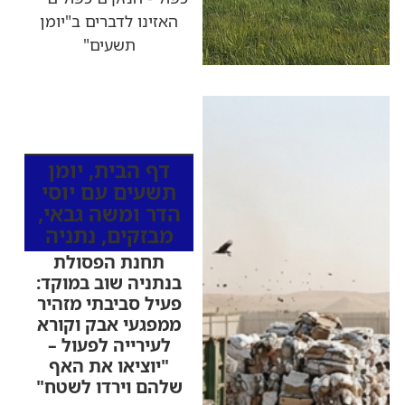
האזינו לדברים ב"יומן
תשעים"
כותרות החדשות
מהרדיו
דף הבית
,
יומן
תשעים עם יוסי
הדר ומשה גבאי
,
מבזקים
,
נתניה
תחנת הפסולת
בנתניה שוב במוקד:
פעיל סביבתי מזהיר
ממפגעי אבק וקורא
לעירייה לפעול –
"יוציאו את האף
שלהם וירדו לשטח"