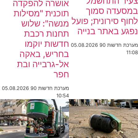
צעיר התחשמל
אושרה להפקדה
במסעדה סמוך
תוכנית "מסילות
לחוף סירונית; פועל
מנשה": שלוש
נפגע באתר בנייה
תחנות רכבת
חדשות יוקמו
מערכת חדשות 90
05.08.2026
בחריש, באקה
11:08
אל-גרבייה ובת
חפר
מערכת חדשות 90
05.08.2026
10:54