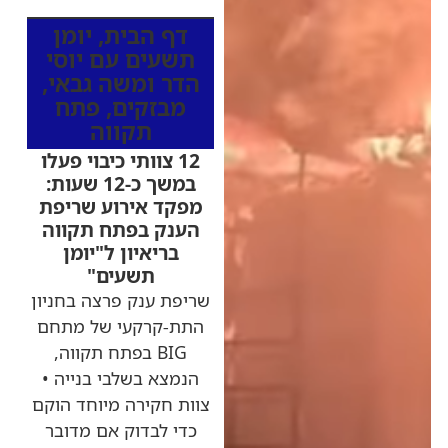
דף הבית
,
יומן
תשעים עם יוסי
הדר ומשה גבאי
,
מבזקים
,
פתח
תקווה
12 צוותי כיבוי פעלו
במשך כ-12 שעות:
מפקד אירוע שריפת
הענק בפתח תקווה
בריאיון ל"יומן
תשעים"
שריפת ענק פרצה בחניון
התת-קרקעי של מתחם
BIG בפתח תקווה,
הנמצא בשלבי בנייה •
צוות חקירה מיוחד הוקם
כדי לבדוק אם מדובר