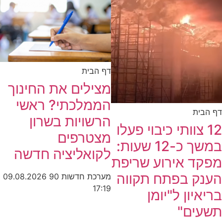
דף הבית
מצילים את החינוך
הממלכתי? ראשי
דף הבית
הרשויות בשרון
12 צוותי כיבוי פעלו
מצטרפים
במשך כ-12 שעות:
לקואליציה חדשה
מפקד אירוע שריפת
הענק בפתח תקווה
מערכת חדשות 90
09.08.2026
17:19
בריאיון ל"יומן
תשעים"