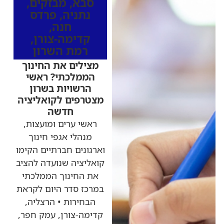
סבא
,
מבזקים
,
נתניה
,
פרדס
חנה
,
קדימה-צורן
,
רמת השרון
מצילים את החינוך
הממלכתי? ראשי
הרשויות בשרון
מצטרפים לקואליציה
חדשה
ראשי ערים ומועצות,
מנהלי אגפי חינוך
וארגונים חברתיים הקימו
קואליציה שנועדה להציב
את החינוך הממלכתי
במרכז סדר היום לקראת
הבחירות • הרצליה,
קדימה-צורן, עמק חפר,