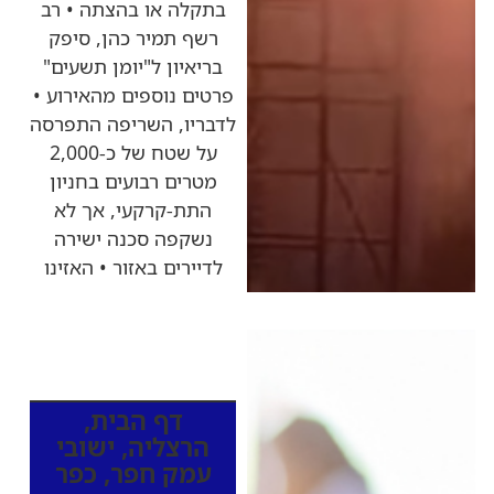
בתקלה או בהצתה • רב
רשף תמיר כהן, סיפק
בריאיון ל"יומן תשעים"
פרטים נוספים מהאירוע •
לדבריו, השריפה התפרסה
על שטח של כ-2,000
מטרים רבועים בחניון
התת-קרקעי, אך לא
נשקפה סכנה ישירה
לדיירים באזור • האזינו
כותרות החדשות
מהרדיו
דף הבית
,
הרצליה
,
ישובי
עמק חפר
,
כפר