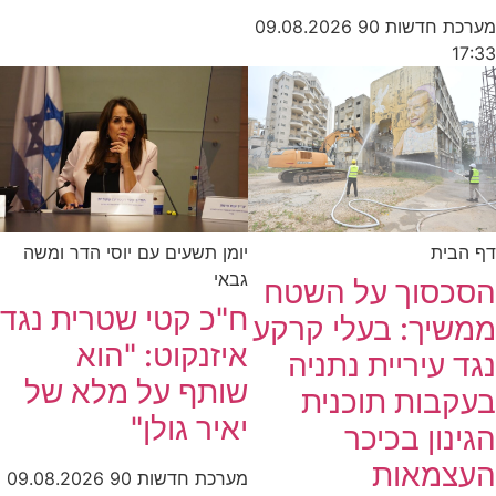
מערכת חדשות 90
09.08.2026
17:33
דף הבית
יומן תשעים עם יוסי הדר ומשה
גבאי
הסכסוך על השטח
ח"כ קטי שטרית נגד
ממשיך: בעלי קרקע
איזנקוט: "הוא
נגד עיריית נתניה
שותף על מלא של
בעקבות תוכנית
יאיר גולן"
הגינון בכיכר
העצמאות
מערכת חדשות 90
09.08.2026