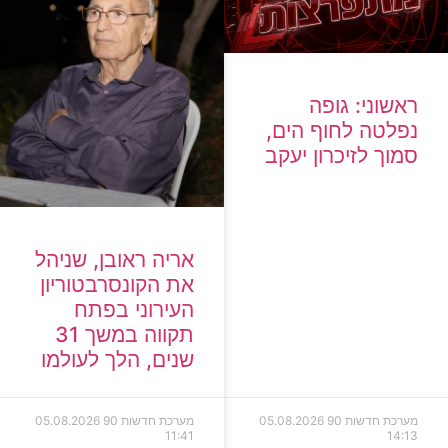
ראשוני: גופה
נפלטה לחוף הים,
סמוך לזיכרון יעקב
אריה ראובן, שניהל
את הקונסרבטוריון
העירוני בפתח
תקווה במשך 31
שנים, הלך לעולמו
מערכת חדשות 90
05.08.2026
מערכת חדשות 90
05.08.2026
11:41
14:13