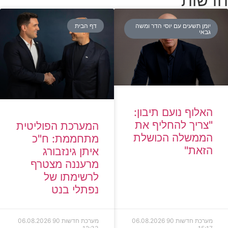
חדשות
יומן תשעים עם יוסי הדר ומשה
דף הבית
גבאי
האלוף נועם תיבון:
"צריך להחליף את
המערכת הפוליטית
הממשלה הכושלת
מתחממת: ח"כ
הזאת"
איתן גינזבורג
מרעננה מצטרף
לרשימתו של
נפתלי בנט
מערכת חדשות 90
06.08.2026
מערכת חדשות 90
06.08.2026