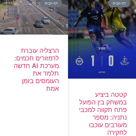
דף הבית
דף הבית
הרצליה עוברת
לרמזורים חכמים:
מערכת AI חדשה
תלמד את
העומסים בזמן
אמת
קטטה ביציע
במשחק בין הפועל
פתח תקווה למכבי
נתניה: מספר
מעורבים עוכבו
לחקירה