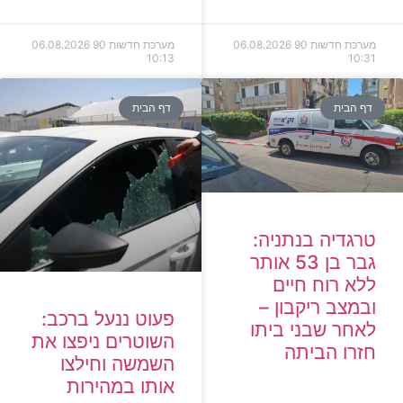
מערכת חדשות 90
06.08.2026
מערכת חדשות 90
06.08.2026
10:13
10:31
דף הבית
דף הבית
טרגדיה בנתניה:
גבר בן 53 אותר
ללא רוח חיים
ובמצב ריקבון –
פעוט ננעל ברכב:
לאחר שבני ביתו
השוטרים ניפצו את
חזרו הביתה
השמשה וחילצו
אותו במהירות