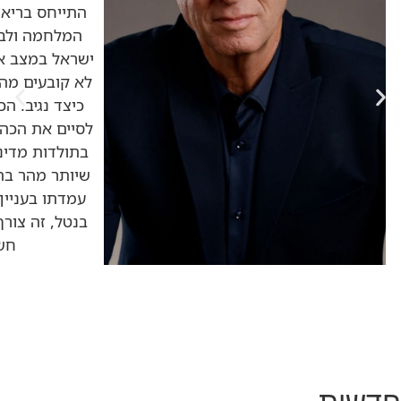
התייחס בריאיו
המלחמה ולבח
ישראל במצב אס
לא קובעים מה י
כיצד נגיב. הכ
לסיים את הכה
בתולדות מדינ
שיותר מהר בתי
עמדתו בעניין 
בנטל, זה צורך
חשב