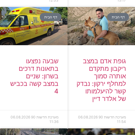
12:33
15:17
דף הבית
דף הבית
גופת אדם במצב
שבעה נפצעו
ריקבון מתקדם
בתאונות דרכים
אותרה סמוך
בשרון: שניים
למחלף ירקון: נבדק
במצב קשה בכביש
קשר להיעלמותו
4
של אלדר דיין
מערכת חדשות 90
06.08.2026
מערכת חדשות 90
06.08.2026
11:36
11:54