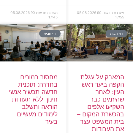
מערכת חדשות 90
05.08.2026
מערכת חדשות 90
05.08.2026
17:45
17:55
דף הבית
דף הבית
המאבק על עגלת
מחסור במורים
הקפה ביער ראש
בחדרה: תוכנית
העין: לאחר
חדשה תכשיר אנשי
שהיזמים כבר
חינוך ללא תעודות
השקיעו אלפים
הוראה ותשלב
בהכשרת המקום –
לימודים מעשיים
בית המשפט עצר
בעיר
את העבודות