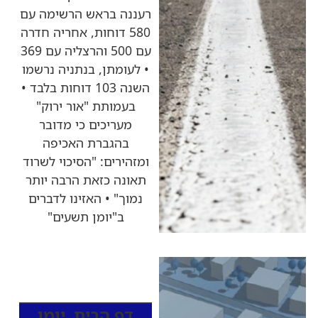
רעננה בראש הרשימה עם
580 דוחות, אחריה חדרה
עם 500 והרצליה עם 369
• לעומתן, בנתניה נרשמו
השנה 103 דוחות בלבד •
בעמותת "אור ירוק"
מעריכים כי מדובר
בהגברת האכיפה
ומזהירים: "הסיכוי לשרוד
תאונה כזאת הרבה יותר
נמוך" • האזינו לדברים
ב"יומן תשעים"
כותרות החדשות
מהרדיו
דף הבית
,
יומן