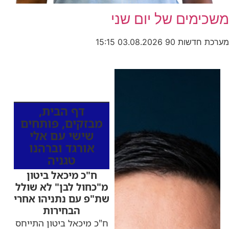
משכימים של יום שני
מערכת חדשות 90
03.08.2026
15:15
כותרות החדשות
מהרדיו
דף הבית
,
מבזקים
,
פותחים
שישי עם אלי
אורגד וברהנו
טגניה
ח"כ מיכאל ביטון
מ"כחול לבן" לא שולל
שת"פ עם נתניהו אחרי
הבחירות
ח"כ מיכאל ביטון התייחס