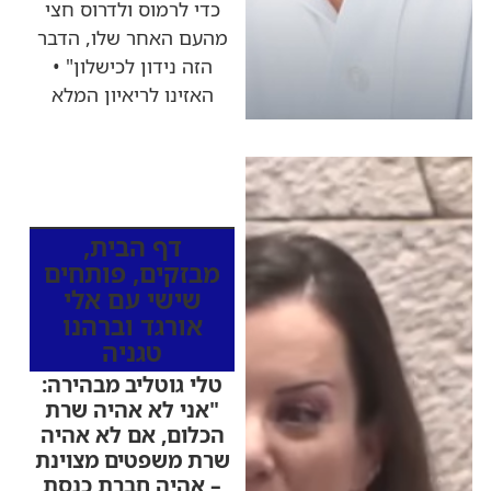
כדי לרמוס ולדרוס חצי
מהעם האחר שלו, הדבר
הזה נידון לכישלון" •
האזינו לריאיון המלא
כותרות החדשות
מהרדיו
דף הבית
,
מבזקים
,
פותחים
שישי עם אלי
אורגד וברהנו
טגניה
טלי גוטליב מבהירה:
"אני לא אהיה שרת
הכלום, אם לא אהיה
שרת משפטים מצוינת
– אהיה חברת כנסת