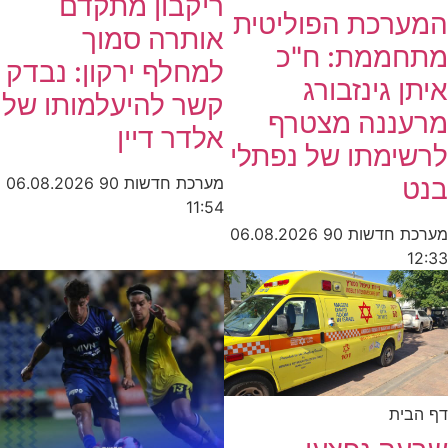
ריקבון מתקדם
המערכת הפוליטית
אותרה סמוך
מתחממת: ח"כ
למחלף ירקון: נבדק
איתן גינזבורג
קשר להיעלמותו של
מרעננה מצטרף
אלדר דיין
לרשימתו של נפתלי
בנט
מערכת חדשות 90
06.08.2026
11:54
מערכת חדשות 90
06.08.2026
12:33
דף הבית