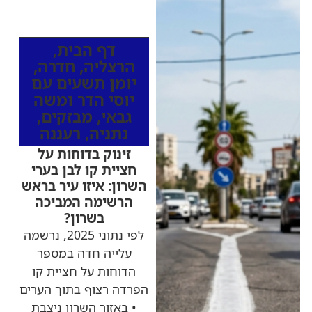
כותרות החדשות
מהרדיו
דף הבית
,
הרצליה
,
חדרה
,
יומן תשעים עם
יוסי הדר ומשה
גבאי
,
מבזקים
,
נתניה
,
רעננה
זינוק בדוחות על
חציית קו לבן בערי
השרון: איזו עיר בראש
הרשימה המביכה
בשרון?
לפי נתוני 2025, נרשמה
עלייה חדה במספר
הדוחות על חציית קו
הפרדה רצוף בתוך הערים
• באזור השרון ניצבת