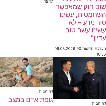
15:17
שום חוק שמאפשר
השתמטות, עשינו
סור מרע – לא
עשינו עשה טוב
עדיין"
מערכת חדשות 90
06.08.2026
16:35
דף הבית
גופת אדם במצב
דף הבית