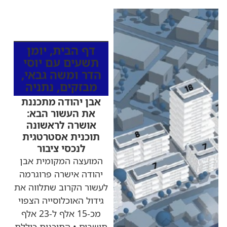
כותרות החדשות
מהרדיו
דף הבית
,
יומן
תשעים עם יוסי
הדר ומשה גבאי
,
מבזקים
,
נתניה
אבן יהודה מתכננת
את העשור הבא:
אושרה לראשונה
תוכנית אסטרטגית
לנכסי ציבור
המועצה המקומית אבן
יהודה אישרה פרוגרמה
לעשור הקרוב שתלווה את
גידול האוכלוסייה הצפוי
מכ-15 אלף ל-23 אלף
תושבים • התוכנית כוללת