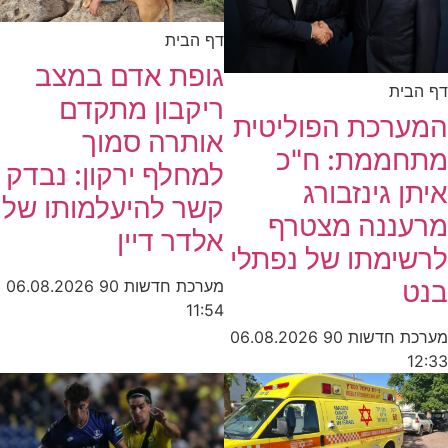
דף הבית
גופת אדם במצב
דף הבית
ריקבון מתקדם
המערכת הפוליטית
אותרה סמוך
מתחממת: ח"כ
למחלף ירקון: נבדק
איתן גינזבורג
קשר להיעלמותו של
מרעננה מצטרף
אלדר דיין
לרשימתו של נפתלי
בנט
מערכת חדשות 90
06.08.2026
11:54
מערכת חדשות 90
06.08.2026
12:33