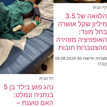
דף הבית
הלוואה של 3.5
מיליון שקל אושרה
בתל מונד:
האופוזיציה מזהירה
מהצטברות חובות
מערכת חדשות 90
06.08.2026
17:02
דף הבית
נהג פגע בילד בן 5
בנתניה ונמלט:
האם טוענת –