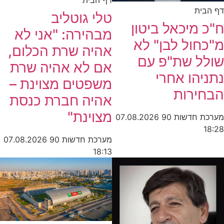
דף הבית
דף הבית
טלי גוטליב
ח"כ מיכאל ביטון
מבהירה: "אני לא
מ"כחול לבן" לא
אהיה שרת הכלום,
שולל שת"פ עם
אם לא אהיה שרת
נתניהו אחרי
משפטים מצוינת –
הבחירות
אהיה חברת כנסת
מצוינת"
מערכת חדשות 90
07.08.2026
18:28
מערכת חדשות 90
07.08.2026
18:13