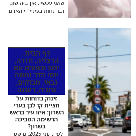
שאני עכשיו. אין בזה שום
דבר נחות בעיניי" • האזינו
כותרות החדשות
מהרדיו
דף הבית
,
הרצליה
,
חדרה
,
יומן תשעים עם
יוסי הדר ומשה
גבאי
,
מבזקים
,
נתניה
,
רעננה
זינוק בדוחות על
חציית קו לבן בערי
השרון: איזו עיר בראש
הרשימה המביכה
בשרון?
לפי נתוני 2025, נרשמה