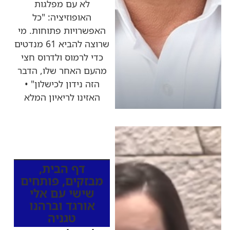
לא עם מפלגות
האופוזיציה: "כל
האפשרויות פתוחות. מי
שרוצה להביא 61 מנדטים
כדי לרמוס ולדרוס חצי
מהעם האחר שלו, הדבר
הזה נידון לכישלון" •
האזינו לריאיון המלא
כותרות החדשות
מהרדיו
דף הבית
,
מבזקים
,
פותחים
שישי עם אלי
אורגד וברהנו
טגניה