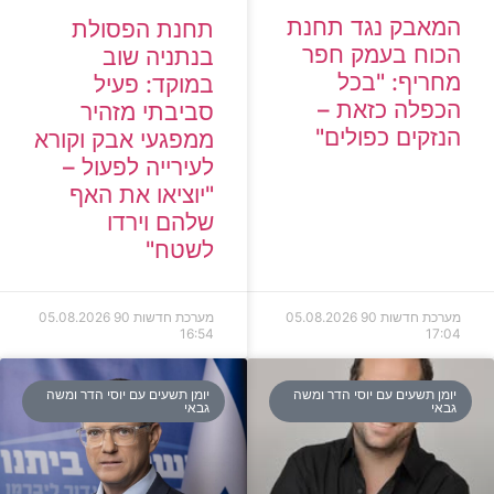
המאבק נגד תחנת
תחנת הפסולת
הכוח בעמק חפר
בנתניה שוב
מחריף: "בכל
במוקד: פעיל
הכפלה כזאת –
סביבתי מזהיר
הנזקים כפולים"
ממפגעי אבק וקורא
לעירייה לפעול –
"יוציאו את האף
שלהם וירדו
לשטח"
מערכת חדשות 90
05.08.2026
מערכת חדשות 90
05.08.2026
16:54
17:04
יומן תשעים עם יוסי הדר ומשה
יומן תשעים עם יוסי הדר ומשה
גבאי
גבאי