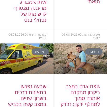
הזאת"
איתן גינזבורג
מרעננה מצטרף
לרשימתו של
נפתלי בנט
מערכת חדשות 90
06.08.2026
מערכת חדשות 90
06.08.2026
12:33
15:17
דף הבית
דף הבית
גופת אדם במצב
שבעה נפצעו
ריקבון מתקדם
בתאונות דרכים
אותרה סמוך
בשרון: שניים
למחלף ירקון: נבדק
במצב קשה בכביש