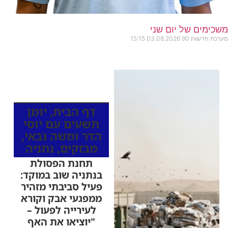
משכימים של יום שני
מערכת חדשות 90
03.08.2026
15:15
כותרות החדשות
מהרדיו
דף הבית
,
יומן
תשעים עם יוסי
הדר ומשה גבאי
,
מבזקים
,
נתניה
תחנת הפסולת
בנתניה שוב במוקד:
פעיל סביבתי מזהיר
ממפגעי אבק וקורא
לעירייה לפעול –
"יוציאו את האף