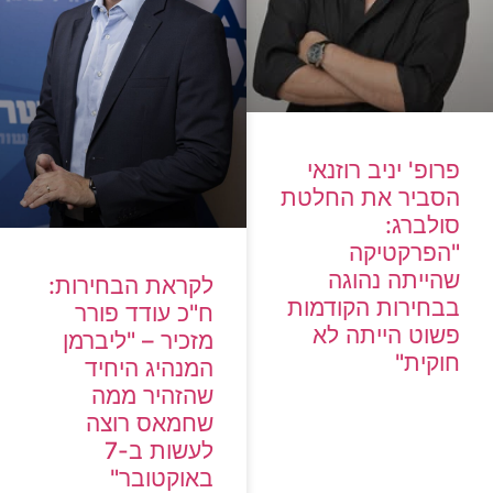
פרופ' יניב רוזנאי
הסביר את החלטת
סולברג:
"הפרקטיקה
שהייתה נהוגה
לקראת הבחירות:
בבחירות הקודמות
ח"כ עודד פורר
פשוט הייתה לא
מזכיר – "ליברמן
חוקית"
המנהיג היחיד
שהזהיר ממה
שחמאס רוצה
לעשות ב-7
באוקטובר"