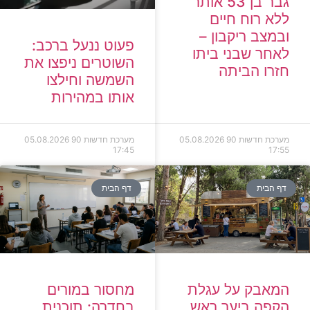
גבר בן 53 אותר
ללא רוח חיים
ובמצב ריקבון –
פעוט ננעל ברכב:
לאחר שבני ביתו
השוטרים ניפצו את
חזרו הביתה
השמשה וחילצו
אותו במהירות
מערכת חדשות 90
05.08.2026
מערכת חדשות 90
05.08.2026
17:45
17:55
דף הבית
דף הבית
המאבק על עגלת
מחסור במורים
הקפה ביער ראש
בחדרה: תוכנית