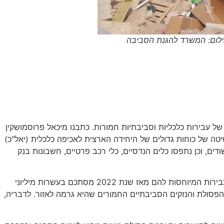
ילום: המשרד להגנת הסביבה
של עבירות כלכליות וסביבתיות חמורות. כתבנו מיכאל פרוסמושקין
טה של כוחות גדולים של היחידה הארצית לאכיפה כלכלית (יאל"כ)
ה הירוקה והמשרד להגנת הסביבה. לדבריו, במסגרת המבצע נעצרו ונחקרו מעל 20 מעורבים וחשודים, וכן נתפסו כלים הנדסיים, כלי רכב פרטיים, חשבונות בנק
השניים חשודים בניהול ותפעול המקום, כשהיקף העבירות המיוחסות להם מאז שנת 2022 מסתכם בעשרות מיליוני
הפסולת והנזקים הסביבתיים החמורים שהיא גרמה לאזור. לדבריה,