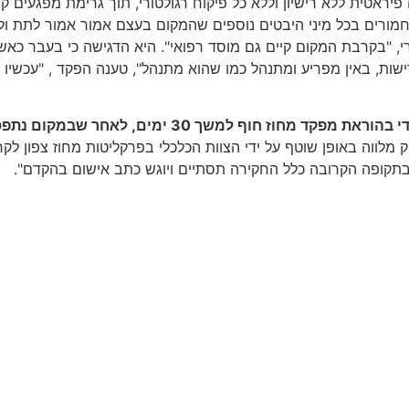
פיראטית ללא רישיון וללא כל פיקוח רגולטורי, תוך גרימת מפגעי
 חמורים בכל מיני היבטים נוספים שהמקום בעצם אמור אמור לתת ול
בקרבת המקום קיים גם מוסד רפואי". היא הדגישה כי בעבר כאשר ה
שות, באין מפריע ומתנהל כמו שהוא מתנהל", טענה הפקד , "עכשיו 
לאחר שבמקום נתפסו גם שוהים בלתי חוקיים (שב"חים).
ק מלווה באופן שוטף על ידי הצוות הכלכלי בפרקליטות מחוז צפון 
שבתקופה הקרובה כלל החקירה תסתיים ויוגש כתב אישום בהקדם".