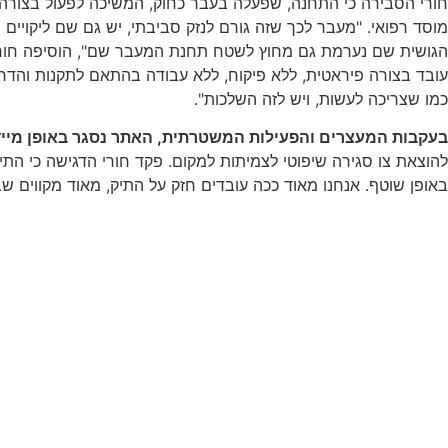
חורי הסבירה כי התחנה, שפעלה בעבר כחוק, המשיכה לפעול בצורה 
מוסד רפואי. "מעבר לכך שזה גורם לנזק סביבתי, יש גם שם ליקויים
הגושית שם נערמת גם מחוץ לשטח תחנת המעבר שם", הוסיפה חורי, "
עובד בצורה פיראטית, ללא פיקוח, ללא עבודה בהתאם לתקנות והדרי
כמו שצריכה לעשות, ויש לזה השלכות".
בעקבות המעצרים והפעילות המשטרתית, האתר נסגר באופן מיידי בהוראת מפקד מחוז חוף למשך 30 ימים, 
להוצאת צו סגירה שיפוטי לצמיתות למקום. פקד חורי הדגישה כי התי
באופן שוטף. אנחנו מאוד ככה עובדים חזק על התיק, מאוד מקווים 