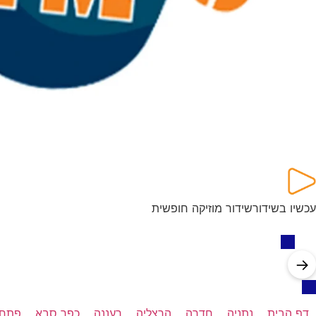
עכשיו בשידור
שידור מוזיקה חופשית
→
דף הבית
נתניה
חדרה
הרצליה
רעננה
כפר סבא
פתח 