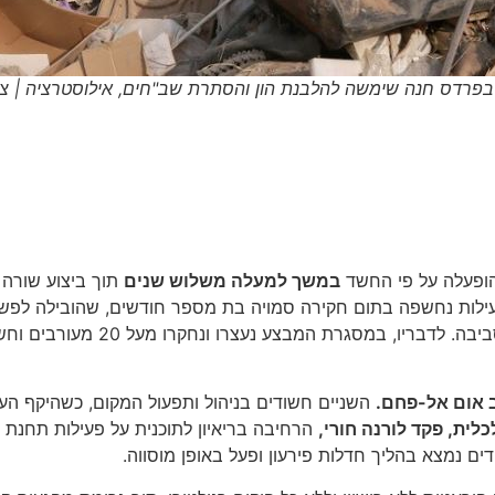
 בפרדס חנה שימשה להלבנת הון והסתרת שב"חים, אילוסטרציה | צ
ופעלה על פי החשד
במשך למעלה משלוש שנים
תוך ביצוע שורה 
פעילות נחשפה בתום חקירה סמויה בת מספר חודשים, שהובילה לפשי
מחוז חוף בלהב 433, בשיתוף המשטר
 אום אל-פחם.
ית, פקד לורנה חורי,
הרחיבה בריאיון לתוכנית על פעילות תחנת 
ם נמצא בהליך חדלות פירעון ופעל באופן מוסווה.