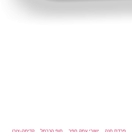
פרדס חנה
ישובי עמק חפר
חוף הכרמל
קדימה-צורן