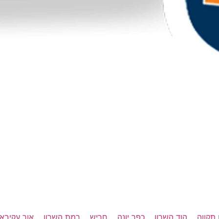
תקווה
הוד השרון
כפר יונה
חריש
רמת השרון
אור עקיבא