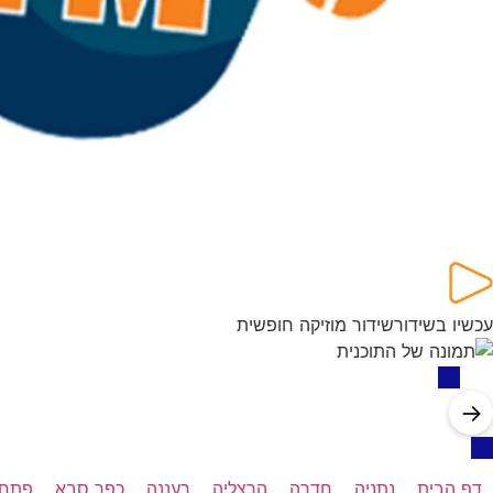
עכשיו בשידור
שידור מוזיקה חופשית
→
דף הבית
נתניה
חדרה
הרצליה
רעננה
כפר סבא
פתח 