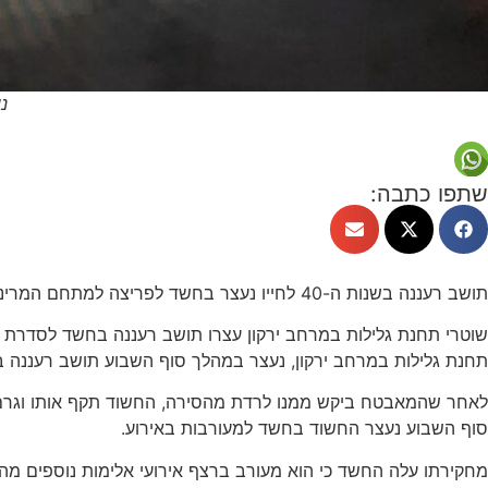
נ
שתפו כתבה:
תושב רעננה בשנות ה-40 לחייו נעצר בחשד לפריצה למתחם המרינה ותקיפת מאבטח. מעצרו הוארך עד ליום רביעי.
שוטרי תחנת גלילות במרחב ירקון עצרו תושב רעננה בחשד לסדרת 
תחנת גלילות במרחב ירקון, נעצר במהלך סוף השבוע תושב רעננה בשנות ה-40 לחייו, לאחר שעל פי החשד, בתאריך 27.5.26 פרץ למתחם הסירות במרינה בהרצליה ועלה ע
לאחר שהמאבטח ביקש ממנו לרדת מהסירה, החשוד תקף אותו וגרם ל
סוף השבוע נעצר החשוד בחשד למעורבות באירוע.
מחקירתו עלה החשד כי הוא מעורב ברצף אירועי אלימות נוספים מה