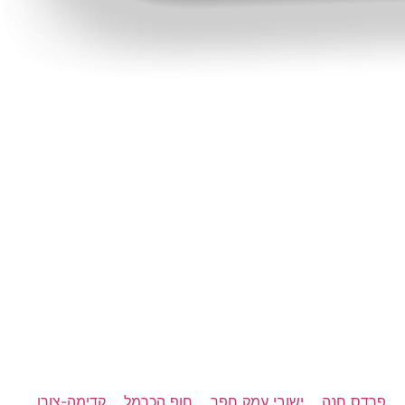
פרדס חנה
ישובי עמק חפר
חוף הכרמל
קדימה-צורן