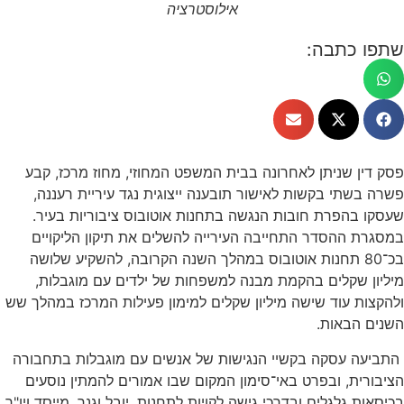
אילוסטרציה
שתפו כתבה:
פסק דין שניתן לאחרונה בבית המשפט המחוזי, מחוז מרכז, קבע
פשרה בשתי בקשות לאישור תובענה ייצוגית נגד עיריית רעננה,
שעסקו בהפרת חובות הנגשה בתחנות אוטובוס ציבוריות בעיר.
במסגרת ההסדר התחייבה העירייה להשלים את תיקון הליקויים
בכ־80 תחנות אוטובוס במהלך השנה הקרובה, להשקיע שלושה
מיליון שקלים בהקמת מבנה למשפחות של ילדים עם מוגבלות,
ולהקצות עוד שישה מיליון שקלים למימון פעילות המרכז במהלך שש
השנים הבאות.
התביעה עסקה בקשיי הנגישות של אנשים עם מוגבלות בתחבורה
הציבורית, ובפרט באי־סימון המקום שבו אמורים להמתין נוסעים
בכיסאות גלגלים ובדרכי גישה לקויות לתחנות. יובל וגנר, מייסד ויו"ר