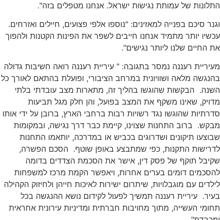
התלונות של עמותת נגישות ישראל. אנחנו מטפלים בזה".
וגנר סיכם בפנייה למאזינים: "נוספו אלפי פצועים, חיילים ואזרחים.
עכשיו יותר מתמיד אנחנו חייבים לשפר את הפינות הקטנות ולהפוך
את החיים שלנו ליותר נגישים".
מעיריית רעננה נמסר בתגובה: " עיריית רעננה רואה חשיבות גדולה
בהנגשה מלאה ושוויונית במרחב הציבורי, ופועלת בהתאם לאורך כל
השנה. הבקשות שהוגשו בהליך זה, מתארות מצב עובדתי בלתי
מדויק, שאינו משקף את המצב בפועל, והן חלק מגל תביעות
סדרתיות שהוגשו נגד רשויות רבות ברחבי הארץ, ברובן על ידי אותו
מבקש. ברוב התחנות שצוינו, קיימת כבר דרך נגישה, ובמקומות
שבוצעו תיקונים ושדרוגים בכביש או במדרכה, יותאמו התחנות
לדרישות התקנות, כפי שמתבצע באופן שוטף. הסכם הפשרה,
שקיבל תוקף של פסק דין, אישר את הסכמת הצדדים בדומה
להסכמים דומים בערים אחרות, ויאפשר הקמת מרכז למשפחות
לילדים עם מוגבלויות, שיתרום ישירות לאיכות חייהן ולחיזוק הקהילה
בעיר. עיריית רעננה תמשיך לפעול לקידום נושא ההנגשה בכל
תחומי העשייה, מתוך מחויבות חברתית ומדיניות עירונית אחראית
ומכבדת".