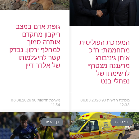
גופת אדם במצב
ריקבון מתקדם
אותרה סמוך
המערכת הפוליטית
למחלף ירקון: נבדק
מתחממת: ח"כ
קשר להיעלמותו
איתן גינזבורג
של אלדר דיין
מרעננה מצטרף
לרשימתו של
נפתלי בנט
מערכת חדשות 90
06.08.2026
מערכת חדשות 90
06.08.2026
11:54
12:33
דף הבית
דף הבית