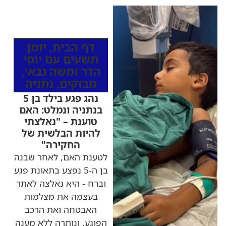
כותרות החדשות
מהרדיו
דף הבית
,
יומן
תשעים עם יוסי
הדר ומשה גבאי
,
מבזקים
,
נתניה
נהג פגע בילד בן 5
בנתניה ונמלט: האם
טוענת – "נאלצתי
להיות הבלשית של
החקירה"
לטענת האם, לאחר שבנה
בן ה-5 נפצע בתאונת פגע
וברח - היא נאלצה לאתר
בעצמה את מצלמות
האבטחה ואת הרכב
הפוגע, ונותרה ללא מענה