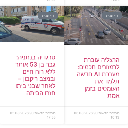
דף הבית
דף הבית
טרגדיה בנתניה:
הרצליה עוברת
גבר בן 53 אותר
לרמזורים חכמים:
ללא רוח חיים
מערכת AI חדשה
ובמצב ריקבון –
תלמד את
לאחר שבני ביתו
העומסים בזמן
חזרו הביתה
אמת
מערכת חדשות 90
06.08.2026
מערכת חדשות 90
05.08.2026
17:55
10:13