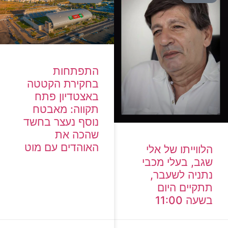
התפתחות
בחקירת הקטטה
באצטדיון פתח
תקווה: מאבטח
נוסף נעצר בחשד
שהכה את
האוהדים עם מוט
הלווייתו של אלי
שגב, בעלי מכבי
נתניה לשעבר,
תתקיים היום
בשעה 11:00