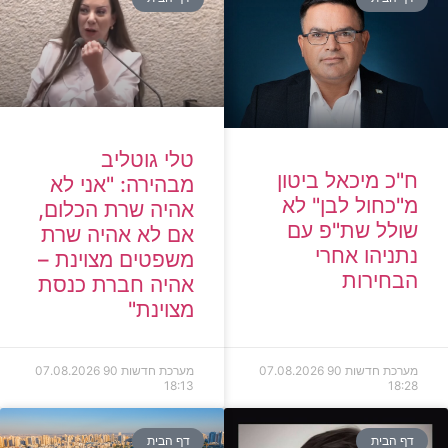
טלי גוטליב
ח"כ מיכאל ביטון
מבהירה: "אני לא
מ"כחול לבן" לא
אהיה שרת הכלום,
שולל שת"פ עם
אם לא אהיה שרת
נתניהו אחרי
משפטים מצוינת –
הבחירות
אהיה חברת כנסת
מצוינת"
מערכת חדשות 90
07.08.2026
מערכת חדשות 90
07.08.2026
18:13
18:28
דף הבית
דף הבית