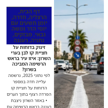
מהרדיו
דף הבית
,
הרצליה
,
חדרה
,
יומן תשעים עם
יוסי הדר ומשה
גבאי
,
מבזקים
,
נתניה
,
רעננה
זינוק בדוחות על
חציית קו לבן בערי
השרון: איזו עיר בראש
הרשימה המביכה
בשרון?
לפי נתוני 2025, נרשמה
עלייה חדה במספר
הדוחות על חציית קו
הפרדה רצוף בתוך הערים
• באזור השרון ניצבת
רעננה בראש הרשימה עם