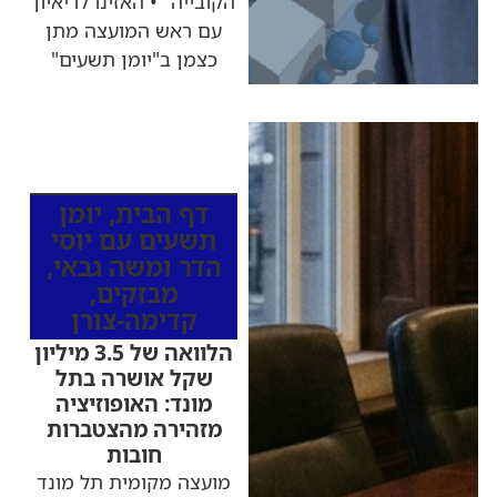
הקובייה" • האזינו לריאיון
עם ראש המועצה מתן
כצמן ב"יומן תשעים"
כותרות החדשות
מהרדיו
דף הבית
,
יומן
תשעים עם יוסי
הדר ומשה גבאי
,
מבזקים
,
קדימה-צורן
הלוואה של 3.5 מיליון
שקל אושרה בתל
מונד: האופוזיציה
מזהירה מהצטברות
חובות
מועצה מקומית תל מונד