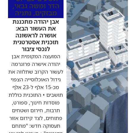
הדר ומשה גבאי
,
מבזקים
,
נתניה
אבן יהודה מתכננת
את העשור הבא:
אושרה לראשונה
תוכנית אסטרטגית
לנכסי ציבור
המועצה המקומית אבן
יהודה אישרה פרוגרמה
לעשור הקרוב שתלווה את
גידול האוכלוסייה הצפוי
מכ-15 אלף ל-23 אלף
תושבים • התוכנית כוללת
מוסדות חינוך, ספורט,
תרבות, חירום ושטחים
פתוחים, לצד קידום אזור
תעסוקה חדש: "מתחם