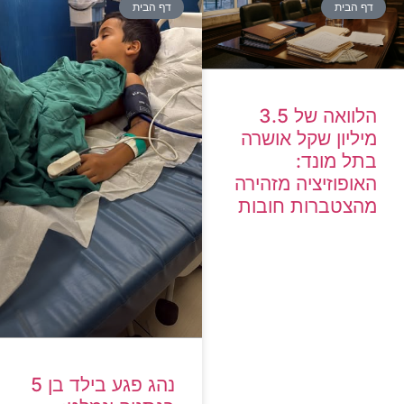
דף הבית
דף הבית
הלוואה של 3.5
מיליון שקל אושרה
בתל מונד:
האופוזיציה מזהירה
מהצטברות חובות
נהג פגע בילד בן 5