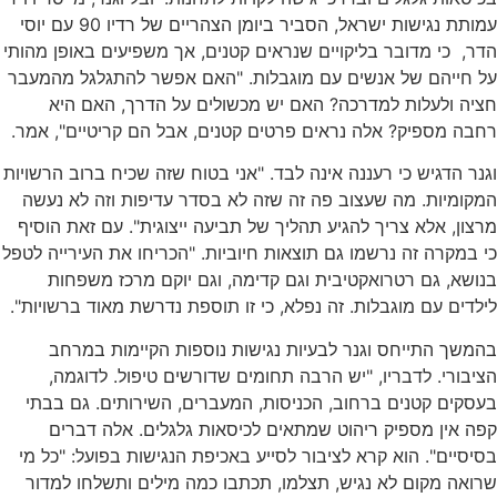
עמותת נגישות ישראל, הסביר ביומן הצהריים של רדיו 90 עם יוסי
הדר, כי מדובר בליקויים שנראים קטנים, אך משפיעים באופן מהותי
על חייהם של אנשים עם מוגבלות. "האם אפשר להתגלגל מהמעבר
חציה ולעלות למדרכה? האם יש מכשולים על הדרך, האם היא
רחבה מספיק? אלה נראים פרטים קטנים, אבל הם קריטיים", אמר.
וגנר הדגיש כי רעננה אינה לבד. "אני בטוח שזה שכיח ברוב הרשויות
המקומיות. מה שעצוב פה זה שזה לא בסדר עדיפות וזה לא נעשה
מרצון, אלא צריך להגיע תהליך של תביעה ייצוגית". עם זאת הוסיף
כי במקרה זה נרשמו גם תוצאות חיוביות. "הכריחו את העירייה לטפל
בנושא, גם רטרואקטיבית וגם קדימה, וגם יוקם מרכז משפחות
לילדים עם מוגבלות. זה נפלא, כי זו תוספת נדרשת מאוד ברשויות".
בהמשך התייחס וגנר לבעיות נגישות נוספות הקיימות במרחב
הציבורי. לדבריו, "יש הרבה תחומים שדורשים טיפול. לדוגמה,
בעסקים קטנים ברחוב, הכניסות, המעברים, השירותים. גם בבתי
קפה אין מספיק ריהוט שמתאים לכיסאות גלגלים. אלה דברים
בסיסיים". הוא קרא לציבור לסייע באכיפת הנגישות בפועל: "כל מי
שרואה מקום לא נגיש, תצלמו, תכתבו כמה מילים ותשלחו למדור