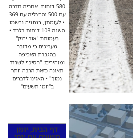
580 דוחות, אחריה חדרה
עם 500 והרצליה עם 369
• לעומתן, בנתניה נרשמו
השנה 103 דוחות בלבד •
בעמותת "אור ירוק"
מעריכים כי מדובר
בהגברת האכיפה
ומזהירים: "הסיכוי לשרוד
תאונה כזאת הרבה יותר
נמוך" • האזינו לדברים
ב"יומן תשעים"
כותרות החדשות
מהרדיו
דף הבית
,
יומן
תשעים עם יוסי