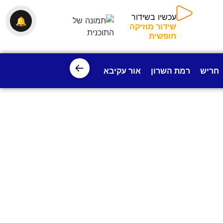
עכשיו בשידור
🔔
שידור מוזיקה
חופשית
←
חריש
רמת השרון
אור עקיבא
פרדס חנה
ישובי עמק חפ