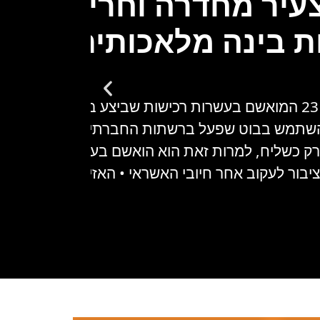
 בינה מלאכותית וכרטי
כתב אישום הוגש נגד צעיר בן 23 המואשם בעשרות רכישות שביצע באמצ
השתמש בבוט שפעל ברשתות החברתיות ונעצר בעת 
 רק כשליח, למרות זאת הוא הואשם בעשרה אישומים ע
יבור לעקוב אחר חיובי האשראי • האזינו לדברים ב"יו