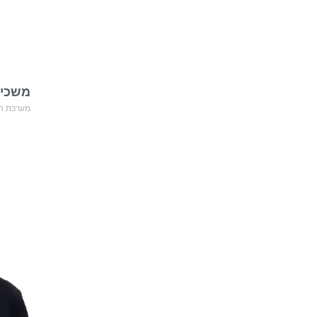
משכימ
מערכת חד