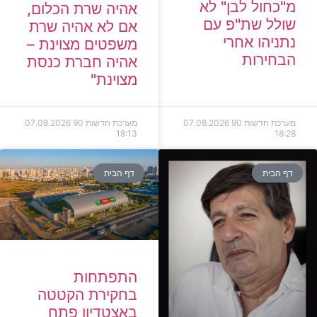
מ"כחול לבן" לא
אהיה שרת הכלום,
שולל שת"פ עם
אם לא אהיה שרת
נתניהו אחרי
משפטים מצוינת –
הבחירות
אהיה חברת כנסת
מצוינת"
מערכת חדשות 90
07.08.2026
מערכת חדשות 90
07.08.2026
18:13
18:28
דף הבית
דף הבית
התפתחות
בחקירת הקטטה
באצטדיון פתח