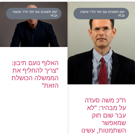
יומן תשעים עם יוסי הדר ומשה
יומן תשעים עם יוסי הדר ומשה
גבאי
גבאי
האלוף נועם תיבון:
"צריך להחליף את
הממשלה הכושלת
הזאת"
ח"כ משה סעדה
על מבהיר: "לא
עבר שום חוק
שמאפשר
השתמטות, עשינו