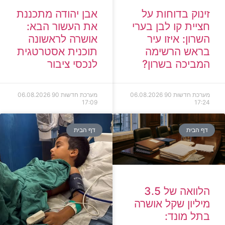
זינוק בדוחות על
אבן יהודה מתכננת
חציית קו לבן בערי
את העשור הבא:
השרון: איזו עיר
אושרה לראשונה
בראש הרשימה
תוכנית אסטרטגית
המביכה בשרון?
לנכסי ציבור
מערכת חדשות 90
06.08.2026
מערכת חדשות 90
06.08.2026
17:09
17:24
דף הבית
דף הבית
הלוואה של 3.5
מיליון שקל אושרה
בתל מונד: