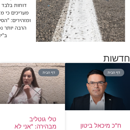
דוחות בלבד •
מעריכים כי מ
ומזהירים: "הסי
הרבה יותר נמ
ב"י
חדשות
דף הבית
דף הבית
טלי גוטליב
ח"כ מיכאל ביטון
מבהירה: "אני לא