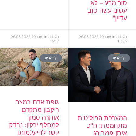
סור מרע – לא
עשינו עשה טוב
עדיין"
מערכת חדשות 90
06.08.2026
מערכת חדשות 90
06.08.2026
15:17
16:35
דף הבית
דף הבית
גופת אדם במצב
ריקבון מתקדם
אותרה סמוך
המערכת הפוליטית
למחלף ירקון: נבדק
מתחממת: ח"כ
קשר להיעלמותו
איתן גינזבורג