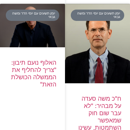
יומן תשעים עם יוסי הדר ומשה
יומן תשעים עם יוסי הדר ומשה
גבאי
גבאי
האלוף נועם תיבון:
"צריך להחליף את
הממשלה הכושלת
הזאת"
ח"כ משה סעדה
על מבהיר: "לא
עבר שום חוק
שמאפשר
השתמטות, עשינו