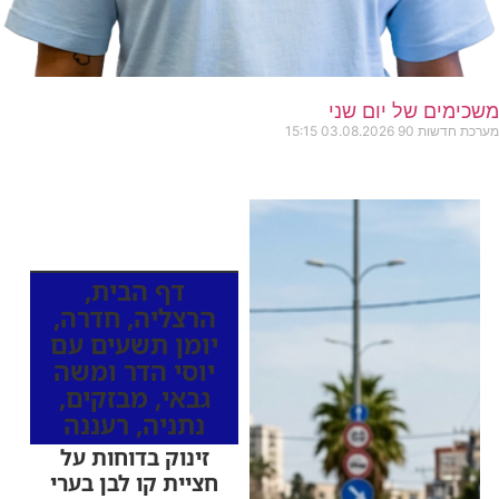
משכימים של יום שני
מערכת חדשות 90
03.08.2026
15:15
כותרות החדשות
מהרדיו
דף הבית
,
הרצליה
,
חדרה
,
יומן תשעים עם
יוסי הדר ומשה
גבאי
,
מבזקים
,
נתניה
,
רעננה
זינוק בדוחות על
חציית קו לבן בערי