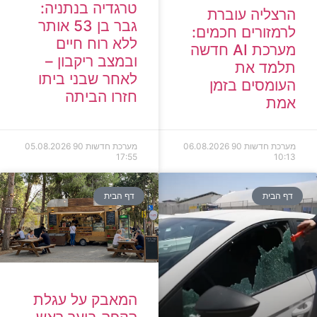
טרגדיה בנתניה:
הרצליה עוברת
גבר בן 53 אותר
לרמזורים חכמים:
ללא רוח חיים
מערכת AI חדשה
ובמצב ריקבון –
תלמד את
לאחר שבני ביתו
העומסים בזמן
חזרו הביתה
אמת
מערכת חדשות 90
06.08.2026
מערכת חדשות 90
05.08.2026
17:55
10:13
דף הבית
דף הבית
המאבק על עגלת