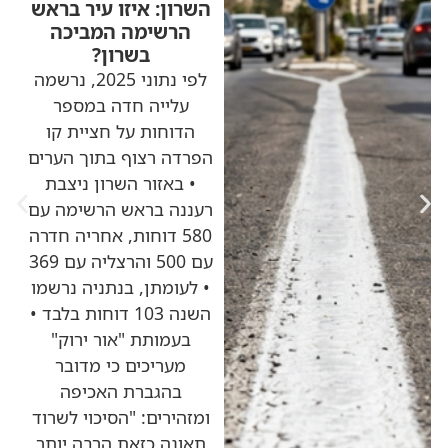
השרון: איזו עיר בראש
הרשימה המביכה
בשרון?
לפי נתוני 2025, נרשמה
עלייה חדה במספר
הדוחות על חציית קו
הפרדה רצוף בתוך הערים
• באזור השרון ניצבת
רעננה בראש הרשימה עם
580 דוחות, אחריה חדרה
עם 500 והרצליה עם 369
• לעומתן, בנתניה נרשמו
השנה 103 דוחות בלבד •
בעמותת "אור ירוק"
מעריכים כי מדובר
בהגברת האכיפה
ומזהירים: "הסיכוי לשרוד
תאונה כזאת הרבה יותר