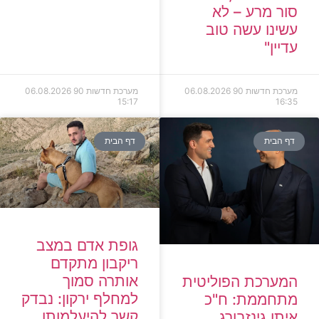
סור מרע – לא
עשינו עשה טוב
עדיין"
מערכת חדשות 90
06.08.2026
מערכת חדשות 90
06.08.2026
15:17
16:35
דף הבית
דף הבית
גופת אדם במצב
ריקבון מתקדם
אותרה סמוך
המערכת הפוליטית
למחלף ירקון: נבדק
מתחממת: ח"כ
קשר להיעלמותו
איתן גינזבורג