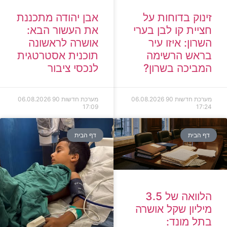
זינוק בדוחות על
אבן יהודה מתכננת
חציית קו לבן בערי
את העשור הבא:
השרון: איזו עיר
אושרה לראשונה
בראש הרשימה
תוכנית אסטרטגית
המביכה בשרון?
לנכסי ציבור
מערכת חדשות 90
06.08.2026
מערכת חדשות 90
06.08.2026
17:09
17:24
דף הבית
דף הבית
הלוואה של 3.5
מיליון שקל אושרה
בתל מונד: