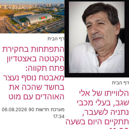
דף הבית
התפתחות בחקירת
הקטטה באצטדיון
פתח תקווה:
מאבטח נוסף נעצר
דף הבית
בחשד שהכה את
הלווייתו של אלי
האוהדים עם מוט
שגב, בעלי מכבי
מערכת חדשות 90
06.08.2026
נתניה לשעבר,
17:34
תתקיים היום בשעה