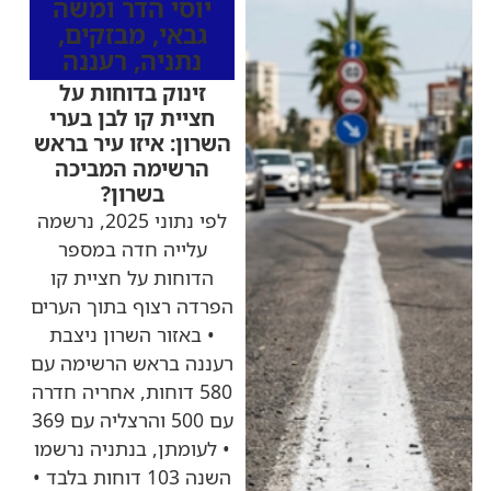
יוסי הדר ומשה
גבאי
,
מבזקים
,
נתניה
,
רעננה
זינוק בדוחות על
חציית קו לבן בערי
השרון: איזו עיר בראש
הרשימה המביכה
בשרון?
לפי נתוני 2025, נרשמה
עלייה חדה במספר
הדוחות על חציית קו
הפרדה רצוף בתוך הערים
• באזור השרון ניצבת
רעננה בראש הרשימה עם
580 דוחות, אחריה חדרה
עם 500 והרצליה עם 369
• לעומתן, בנתניה נרשמו
השנה 103 דוחות בלבד •