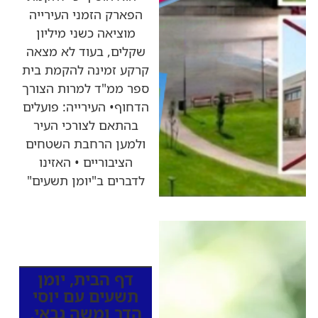
הפארק הזמני העירייה
מוציאה כשני מיליון
שקלים, בעוד לא מצאה
קרקע זמינה להקמת בית
ספר ממ"ד למרות הצורך
הדחוף• העירייה: פועלים
בהתאם לצורכי העיר
ולמען הרחבת השטחים
הציבוריים • האזינו
לדברים ב"יומן תשעים"
כותרות החדשות
מהרדיו
דף הבית
,
יומן
תשעים עם יוסי
הדר ומשה גבאי
,