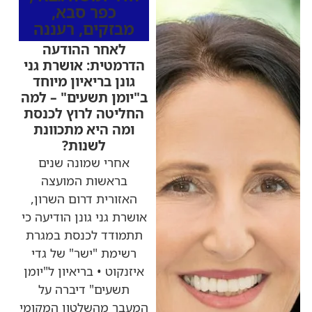
כפר סבא
,
מבזקים
,
רעננה
לאחר ההודעה
הדרמטית: אושרת גני
גונן בריאיון מיוחד
ב"יומן תשעים" – למה
החליטה לרוץ לכנסת
ומה היא מתכוונת
לשנות?
אחרי שמונה שנים
בראשות המועצה
האזורית דרום השרון,
אושרת גני גונן הודיעה כי
תתמודד לכנסת במגרת
רשימת "ישר" של גדי
איזנקוט • בריאיון ל"יומן
תשעים" דיברה על
המעבר מהשלטון המקומי