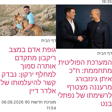
16:35
דף הבית
גופת אדם במצב
דף הבית
ריקבון מתקדם
המערכת הפוליטית
אותרה סמוך
מתחממת: ח"כ
למחלף ירקון: נבדק
איתן גינזבורג
קשר להיעלמותו של
מרעננה מצטרף
אלדר דיין
לרשימתו של נפתלי
בנט
מערכת חדשות 90
06.08.2026
11:54