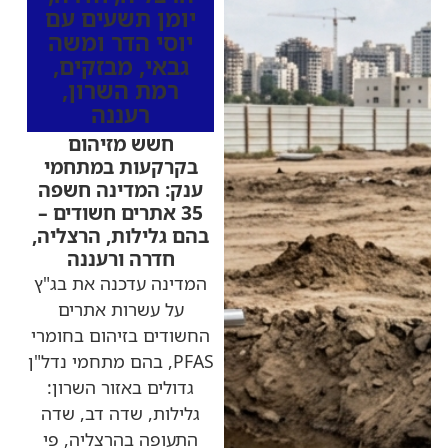
יומן תשעים עם
יוסי הדר ומשה
גבאי
,
מבזקים
,
רמת השרון
,
רעננה
חשש מזיהום
בקרקעות במתחמי
ענק: המדינה חשפה
35 אתרים חשודים –
בהם גלילות, הרצליה,
חדרה ורעננה
המדינה עדכנה את בג"ץ
על עשרות אתרים
החשודים בזיהום בחומרי
PFAS, בהם מתחמי נדל"ן
גדולים באזור השרון:
גלילות, שדה דב, שדה
התעופה בהרצליה, פי