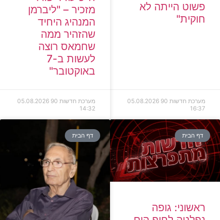
פשוט הייתה לא
מזכיר – "ליברמן
חוקית"
המנהיג היחיד
שהזהיר ממה
שחמאס רוצה
לעשות ב-7
באוקטובר"
מערכת חדשות 90
05.08.2026
מערכת חדשות 90
05.08.2026
14:32
16:37
דף הבית
דף הבית
ראשוני: גופה
נפלטה לחוף הים,