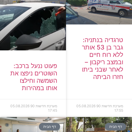
טרגדיה בנתניה:
גבר בן 53 אותר
ללא רוח חיים
ובמצב ריקבון –
פעוט ננעל ברכב:
לאחר שבני ביתו
השוטרים ניפצו את
חזרו הביתה
השמשה וחילצו
אותו במהירות
מערכת חדשות 90
05.08.2026
מערכת חדשות 90
05.08.2026
17:45
17:55
דף הבית
דף הבית