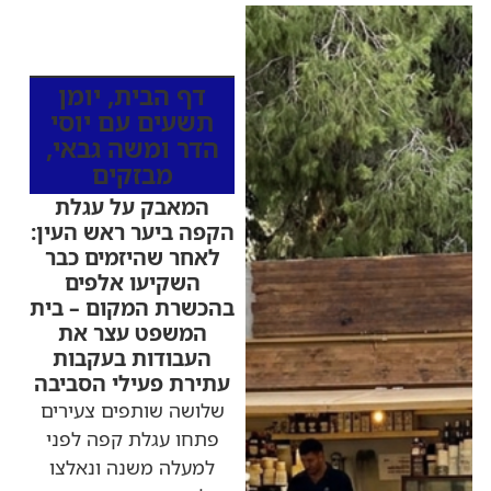
כותרות החדשות
מהרדיו
דף הבית
,
יומן
תשעים עם יוסי
הדר ומשה גבאי
,
מבזקים
המאבק על עגלת
הקפה ביער ראש העין:
לאחר שהיזמים כבר
השקיעו אלפים
בהכשרת המקום – בית
המשפט עצר את
העבודות בעקבות
עתירת פעילי הסביבה
שלושה שותפים צעירים
פתחו עגלת קפה לפני
למעלה משנה ונאלצו