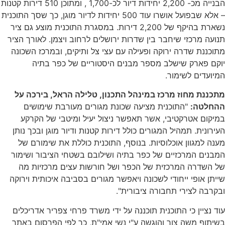
הבנייה מכ- 2,200 יחידות דיור לכ-1,700 , ומתוכן 510 דירות קטנות
– אלא שבפועל אושרו עוד 500 יחידות לדיור מוגן, כך שסך התוכנית
נשארת בהיקף של 2,200 דירות. במסגרת התוכנית מוצע גם ציר
תנועה מרכזי שיחבר בין שדרות ירושלים לרחוב ויצמן. לאורך הציר
מתוכננת שדרה ירוקה ופעילה עם עצי צל ותיקים, ובמרכז השכונה
יוקם פארק שישלב מספר מבנים היסטוריים של כפר בתיה
המיועדים לשימור.
מתכננת מחוז מרכז במינהל התכנון, טלילה הראל, בירכה על
ההחלטה:
"התוכנית מציעה שכונת מגורים מעורבת שימושים
במיקום אטרקטיבי, אשר תאפשר ניצול יעיל ומיטבי של הקרקע
העירונית. תמהיל המגורים כולל דירות קטנות ודיור מוגן ובכך נותן
מענה למגוון אוכלוסיות. בנוסף, התוכנית כוללת את שימורם של
המבנים המרכזיים של כפר בתיה ושילובם בשטחי הציבור ושימור
של השדרה המרכזית של הכפר ושל חורשות עצים מרכזיות מה
שייתן אופי ייחודי לשכונה ויאפשר מגורים בסביבה איכותית וירוקה
ובקרבה לצירי תחבורה ציבורית".
עוד נציין כי התוכנית תוכננה על ידי משרד פרחי צפריר אדריכלים
בשיתוף משה צור והוגשה ע"י נשי אמי"ת, כך לפי הפרסום באתר