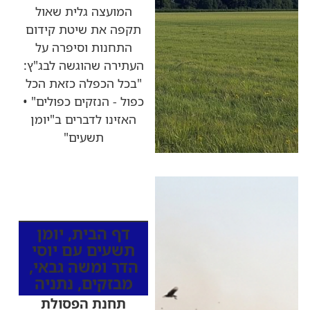
המועצה גלית שאול
תקפה את שיטת קידום
התחנות וסיפרה על
העתירה שהוגשה לבג"ץ:
"בכל הכפלה כזאת הכל
כפול - הנזקים כפולים" •
האזינו לדברים ב"יומן
תשעים"
כותרות החדשות
מהרדיו
דף הבית
,
יומן
תשעים עם יוסי
הדר ומשה גבאי
,
מבזקים
,
נתניה
תחנת הפסולת