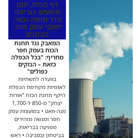
דף הבית
,
יומן
תשעים עם יוסי
הדר ומשה גבאי
,
ישובי עמק חפר
,
מבזקים
המאבק נגד תחנת
הכוח בעמק חפר
מחריף: "בכל הכפלה
כזאת – הנזקים
כפולים"
בוועדה לתשתיות
לאומיות מקודמת הכפלת
היקף תחנת הכוח "אורות
יצחק" מ-850 ל-1,700
מגה-וואט • במועצות עמק
חפר ומנשה מזהירים
מפגיעה בבריאות,
בביטחון ובסביבה • ראש