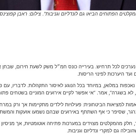
מקלטים הפתוחים הביאו גם לונדליזם וגניבות". צילום: ראבן קפוצינסק
ערכים לכל תרחיש. בעירייה כונס חמ״ל משק לשעת חירום, שבחן א
עד היערכות לפינוי הריסות.
 רוכברגר, הבהיר היום בראיון לרדיו 90 כי ההנחיות נאכפות במלואן, במיוחד בכל הנוגע לאיס
 לא בשגרה”, אמר. “אי אפשר לקיים אירועים המוניים בשטחים פתוח
אמות למציאות הביטחונית: פעילויות לילדים מתקיימות אך ורק במרחב
כברגר, שסיפר כי אף השתתף באירועים שבהם נשמעו אזעקות והמשתת
 חלק מהמקלטים מצוידים במערכות פתיחה אוטומטיות, אך מניסיון ה
ילה גם למקרי ונדליזם וגניבות.