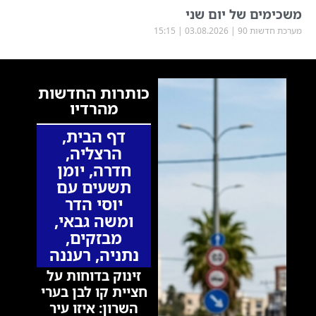
משכימים של יום שני
מערכת חדשות 90
03.08.2026
15:15
כותרות החדשות
מהרדיו
דף הבית
,
הרצליה
,
חדרה
,
יומן
תשעים עם
יוסי הדר
ומשה גבאי
,
מבזקים
,
נתניה
,
רעננה
זינוק בדוחות על
חציית קו לבן בערי
השרון: איזו עיר