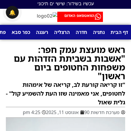
עכשיו בשידור: שישי ים תיכוני
🔔
הוואטסאפ האדום
דף הבית
נתניה
חדרה
הרצליה
רעננה
כפר סבא
פתח
ראש מועצת עמק חפר:
"אשבות בשביתת הזדהות עם
משפחות החטופים ביום
ראשון"
"זו קריאה קורעת לב, קריאה של אימהות
לחטופים, אני מאמינה שזו העת להשמיע קול" -
גלית שאול
מערכת חדשות 90
אוגוסט 11, 2025
4:25 pm