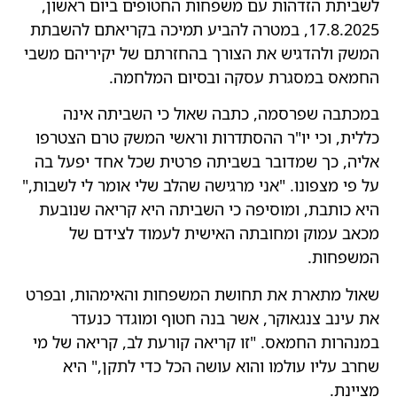
לשביתת הזדהות עם משפחות החטופים ביום ראשון,
17.8.2025, במטרה להביע תמיכה בקריאתם להשבתת
המשק ולהדגיש את הצורך בהחזרתם של יקיריהם משבי
החמאס במסגרת עסקה ובסיום המלחמה.
במכתבה שפרסמה, כתבה שאול כי השביתה אינה
כללית, וכי יו"ר ההסתדרות וראשי המשק טרם הצטרפו
אליה, כך שמדובר בשביתה פרטית שכל אחד יפעל בה
על פי מצפונו. "אני מרגישה שהלב שלי אומר לי לשבות,"
היא כותבת, ומוסיפה כי השביתה היא קריאה שנובעת
מכאב עמוק ומחובתה האישית לעמוד לצידם של
המשפחות.
שאול מתארת את תחושת המשפחות והאימהות, ובפרט
את עינב צנגאוקר, אשר בנה חטוף ומוגדר כנעדר
במנהרות החמאס. "זו קריאה קורעת לב, קריאה של מי
שחרב עליו עולמו והוא עושה הכל כדי לתקן," היא
מציינת.