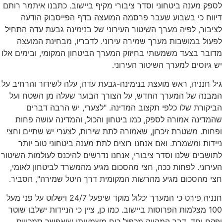
לספק מענה ביטחוני וסדר ציבורי מקיף ביישוב. כתבנו איתמר רותם
דיווח כי בשבוע שעבר פרסמה המועצה בדף הפייסבוק הודעה
לציבור, לפיה מערך השיטור העירוני של בנימינה גבעת עדה התחיל
לפעול במושבות מערך שמירה עירוני. לדבריו, מבחינת המועצה
מדובר בצעד משמעותי בחיזוק המערך הביטחון המקומי, ובימים אלו
יש גיוסים למערך השיטור העירוני.
גיל חנניה, ראש מועצת בנימינה-גבעת עדה, עלה לשידור והרחיב על
המבנה של המערך החדש, על הצורך הבוער שעלה מן השטח ועל
הביקורת שלו כלפי תקצוב המדינה. "לצערי, יש הרבה דברים
שהמדינה אמורה לספק, כמו ביטחון והכול, והמדינה עושה פחות
ופחות. משטרת זיכרון, שאמורה לתת שירות, לצערי יש שתיים וחצי
ניידות ומשמרת. ואם אנחנו רוצים לתת מענה ביטחוני טוב יותר
לתושבים שלנו וסדר ציבורי, אנחנו נדרשים להיכנס לעולמות השיטור
העירוני. לפחות ככה, חצי מהסכום מגיע מהמשרד לביטחון לאומי,
חצי מהסכום מגיע מהרשות המקומית דרך היטל שמירה", הסביר.
חנניה פירט כי המערך יכלול מוקד שיפעל 24/7 וישלוט על פני מעל
100 מצלמות הפרוסות ביישוב. כמו כן, ציין כי הניידות ישלבו שוטר
ופקח יחד, דבר המהווה מכפיל כוח משמעותי שיאפשר סמכויות