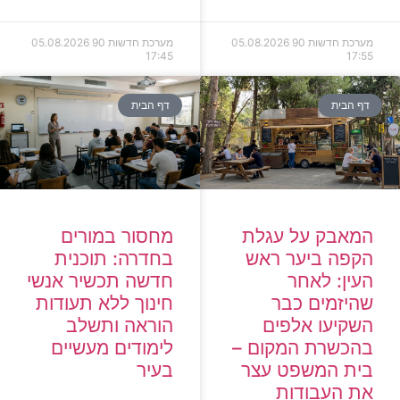
מערכת חדשות 90
05.08.2026
מערכת חדשות 90
05.08.2026
17:45
17:55
דף הבית
דף הבית
המאבק על עגלת
מחסור במורים
הקפה ביער ראש
בחדרה: תוכנית
העין: לאחר
חדשה תכשיר אנשי
שהיזמים כבר
חינוך ללא תעודות
השקיעו אלפים
הוראה ותשלב
בהכשרת המקום –
לימודים מעשיים
בית המשפט עצר
בעיר
את העבודות