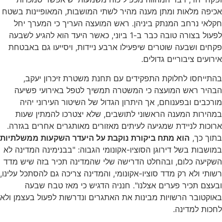
אכיפה מלאות ומתן מענה מהיר לשתי המושבות, המאופיינות בשטח
חקלאי נרחב המנתק ביניהן. ראש המועצה העריך כי המערך יחל
לפעול בצורה טובה כבר ב-1 ביוני, כאשר היעד הוא להגיע לשבעה
פקחים ושבעה שוטרים שיפעילו ארבע ניידות, ויסייעו גם באבטחת
אירועים ציבוריים גדולים.
בהתייחסו לחלוקת התפקידים עם תחנת משטרת זיכרון יעקב,
הבהיר ראש המועצה כי המשטרה תמשיך לטפל באירועי פשיעה
מורכבים ובפענוחם, אך היתרון הגדול של השיטור העירוני יהיה
במהירות המענה הראשוני לתושבים, שלא יצטרכו להמתין שעות
ארוכות לניידת שמגיעה לעיתים מאזורים מאותגרים אחרים בגזרה.
בתוך כך,
הוא מתח ביקורת נוקבת על היעדר השקעות ממשלתיות
במושבות בשל דירוגן הסוציו-אקונומי הגבוה: "בבנימינה המדינה לא
השקיעה כלום, ובהחלט הדרישה שלי שהמדינה תכיר בזה שיש מדד
רשותי ולא רק מדד סוציו-אקונומי, והמדינה צריכה גם להסתכל עלינו,
ובעצם תכיר פערים אצלנו". חנניה הדגיש כי מאז טבח שבעה
באוקטובר הרשויות מבינות את האתגרים ונדרשות לפעול בעצמן ולא
לחכות למדינה.