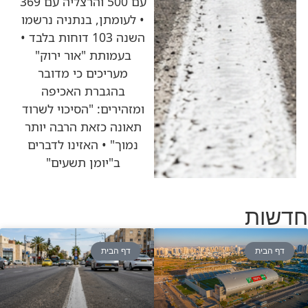
עם 500 והרצליה עם 369
• לעומתן, בנתניה נרשמו
השנה 103 דוחות בלבד •
בעמותת "אור ירוק"
מעריכים כי מדובר
בהגברת האכיפה
ומזהירים: "הסיכוי לשרוד
תאונה כזאת הרבה יותר
נמוך" • האזינו לדברים
ב"יומן תשעים"
חדשות
דף הבית
דף הבית