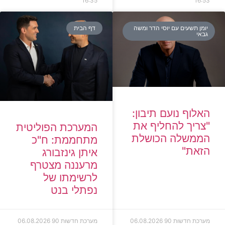
16:35
16:53
יומן תשעים עם יוסי הדר ומשה
דף הבית
גבאי
האלוף נועם תיבון:
"צריך להחליף את
המערכת הפוליטית
הממשלה הכושלת
מתחממת: ח"כ
הזאת"
איתן גינזבורג
מרעננה מצטרף
לרשימתו של
נפתלי בנט
מערכת חדשות 90
06.08.2026
מערכת חדשות 90
06.08.2026