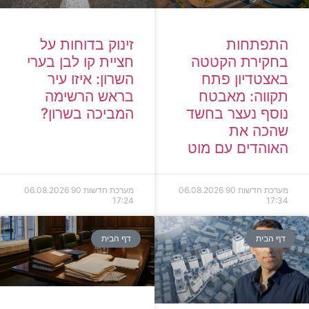
זינוק בדוחות על
התפתחות
חציית קו לבן בערי
בחקירת הקטטה
השרון: איזו עיר
באצטדיון פתח
בראש הרשימה
תקווה: מאבטח
המביכה בשרון?
נוסף נעצר בחשד
שהכה את
האוהדים עם מוט
מערכת חדשות 90
06.08.2026
מערכת חדשות 90
06.08.2026
17:24
17:34
דף הבית
דף הבית