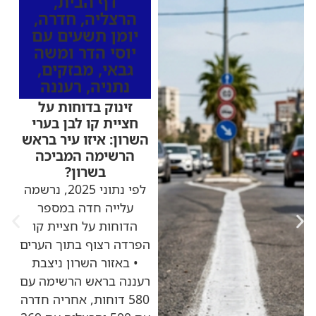
דף הבית
,
הרצליה
,
חדרה
,
יומן תשעים עם
יוסי הדר ומשה
גבאי
,
מבזקים
,
נתניה
,
רעננה
זינוק בדוחות על
חציית קו לבן בערי
השרון: איזו עיר בראש
הרשימה המביכה
בשרון?
לפי נתוני 2025, נרשמה
עלייה חדה במספר
הדוחות על חציית קו
הפרדה רצוף בתוך הערים
• באזור השרון ניצבת
רעננה בראש הרשימה עם
580 דוחות, אחריה חדרה