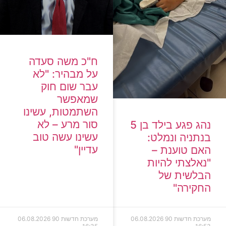
ח"כ משה סעדה
על מבהיר: "לא
עבר שום חוק
שמאפשר
השתמטות, עשינו
סור מרע – לא
נהג פגע בילד בן 5
עשינו עשה טוב
בנתניה ונמלט:
עדיין"
האם טוענת –
"נאלצתי להיות
הבלשית של
החקירה"
מערכת חדשות 90
06.08.2026
מערכת חדשות 90
06.08.2026