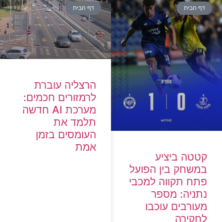
דף הבית
דף הבית
הרצליה עוברת
לרמזורים חכמים:
מערכת AI חדשה
תלמד את
העומסים בזמן
אמת
קטטה ביציע
במשחק בין הפועל
פתח תקווה למכבי
נתניה: מספר
מעורבים עוכבו
לחקירה