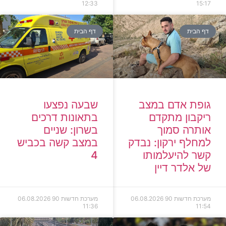
12:33
15:17
דף הבית
דף הבית
גופת אדם במצב
שבעה נפצעו
ריקבון מתקדם
בתאונות דרכים
אותרה סמוך
בשרון: שניים
למחלף ירקון: נבדק
במצב קשה בכביש
קשר להיעלמותו
4
של אלדר דיין
מערכת חדשות 90
06.08.2026
מערכת חדשות 90
06.08.2026
11:36
11:54