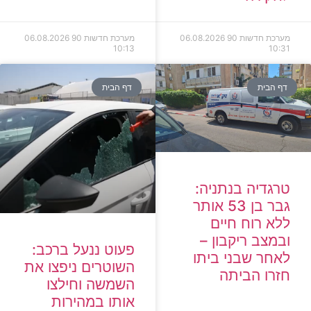
מערכת חדשות 90
06.08.2026
מערכת חדשות 90
06.08.2026
10:13
10:31
דף הבית
דף הבית
טרגדיה בנתניה:
גבר בן 53 אותר
ללא רוח חיים
ובמצב ריקבון –
פעוט ננעל ברכב:
לאחר שבני ביתו
השוטרים ניפצו את
חזרו הביתה
השמשה וחילצו
אותו במהירות