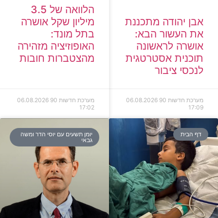
הלוואה של 3.5
מיליון שקל אושרה
אבן יהודה מתכננת
בתל מונד:
את העשור הבא:
האופוזיציה מזהירה
אושרה לראשונה
מהצטברות חובות
תוכנית אסטרטגית
לנכסי ציבור
מערכת חדשות 90
06.08.2026
מערכת חדשות 90
06.08.2026
17:02
17:09
דף הבית
יומן תשעים עם יוסי הדר ומשה
גבאי