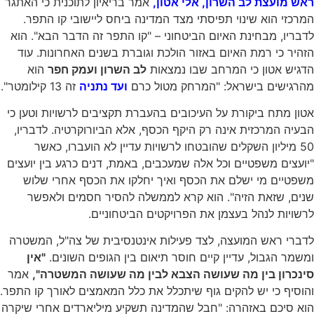
ראש מועצת לב השרון, אלי אטון,
אמר בריאיון לתוכנית כי האתגר
המרכזי הוא שינוי תפיסתי מצד המדינה ביחס ליישובי קו התפר.
לדבריו, מבחינת האיום הביטחוני – "קו התפר זה הדבר הבא". הוא
הזהיר כי רמת האיום באזור הולכת וגוברת בשנים האחרונות. עוד
הדגיש אטון כי המרחב שבו נמצאות
לב השרון ועמק חפר
הוא
מהרגישים בישראל: "המרחק מטול כרם
ועד נתניה
זה 13 קילומטר".
אטון מתח ביקורת על העיכובים בהעברת תקציבים לרשויות וטען כי
הבעיה המרכזית אינה רק היקף הכסף, אלא הביורוקרטיה. לדבריו,
50 מיליון השקלים שהובטחו לרשויות עדיין לא הועברו, כאשר
"יועצים משפטיים וכל אלה שמעכבים, באמת, דנים כרגע בין יועצים
משפטיים מי ישלם את הכסף ואיך יחלקו את הכסף אחרי שלוש
שנים, שזאת הזיה". הוא קרא לממשלה להסיר חסמים ולאפשר
לרשויות לנהל בעצמן את הפרויקטים הביטחוניים.
לדברי ראש המועצה, לצד פעילות אינטנסיבית של צה"ל, המשטרה
ומשמר הגבול, עדיין קיים חוסר תיאום בין הגופים השונים.
"אין
סינכרון בין מה שעושה הצבא לבין מה שעושה המשטרה",
אמר
והוסיף כי יש להקים גוף שיתכלל את כלל המאמצים לאורך קו התפר.
הוא סיכם באזהרה: "חבל שהמדינה תשקיע מיליארדים אחרי שיקרה