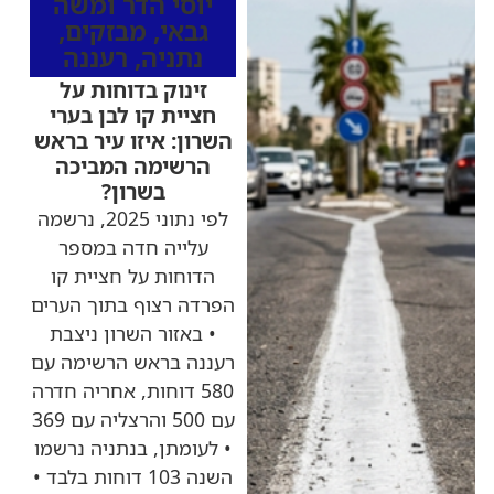
יוסי הדר ומשה
גבאי
,
מבזקים
,
נתניה
,
רעננה
זינוק בדוחות על
חציית קו לבן בערי
השרון: איזו עיר בראש
הרשימה המביכה
בשרון?
לפי נתוני 2025, נרשמה
עלייה חדה במספר
הדוחות על חציית קו
הפרדה רצוף בתוך הערים
• באזור השרון ניצבת
רעננה בראש הרשימה עם
580 דוחות, אחריה חדרה
עם 500 והרצליה עם 369
• לעומתן, בנתניה נרשמו
השנה 103 דוחות בלבד •