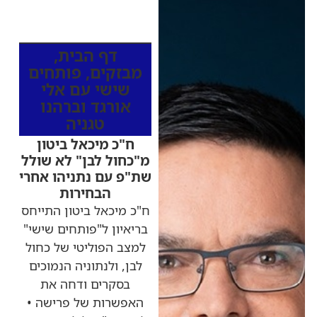
כותרות החדשות
מהרדיו
דף הבית
,
מבזקים
,
פותחים
שישי עם אלי
אורגד וברהנו
טגניה
ח"כ מיכאל ביטון
מ"כחול לבן" לא שולל
שת"פ עם נתניהו אחרי
הבחירות
ח"כ מיכאל ביטון התייחס
בריאיון ל"פותחים שישי"
למצב הפוליטי של כחול
לבן, ולנתוניה הנמוכים
בסקרים ודחה את
האפשרות של פרישה •