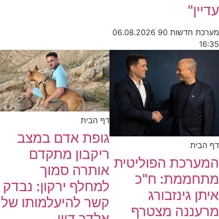
עדיין"
מערכת חדשות 90
06.08.2026
16:35
דף הבית
גופת אדם במצב
דף הבית
ריקבון מתקדם
המערכת הפוליטית
אותרה סמוך
מתחממת: ח"כ
למחלף ירקון: נבדק
איתן גינזבורג
קשר להיעלמותו של
מרעננה מצטרף
אלדר דיין