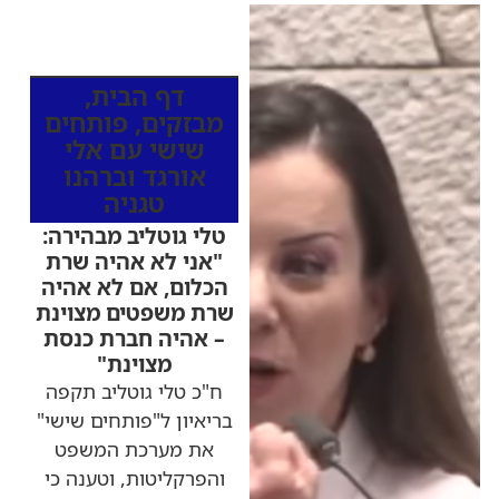
כותרות החדשות
מהרדיו
דף הבית
,
מבזקים
,
פותחים
שישי עם אלי
אורגד וברהנו
טגניה
טלי גוטליב מבהירה:
"אני לא אהיה שרת
הכלום, אם לא אהיה
שרת משפטים מצוינת
– אהיה חברת כנסת
מצוינת"
ח"כ טלי גוטליב תקפה
בריאיון ל"פותחים שישי"
את מערכת המשפט
והפרקליטות, וטענה כי