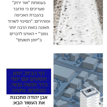
בעמותת "אור ירוק"
מעריכים כי מדובר
בהגברת האכיפה
ומזהירים: "הסיכוי לשרוד
תאונה כזאת הרבה יותר
נמוך" • האזינו לדברים
ב"יומן תשעים"
כותרות החדשות
מהרדיו
דף הבית
,
יומן
תשעים עם יוסי
הדר ומשה גבאי
,
מבזקים
,
נתניה
אבן יהודה מתכננת
את העשור הבא: