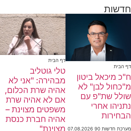
חדשות
דף הבית
דף הבית
טלי גוטליב
ח"כ מיכאל ביטון
מבהירה: "אני לא
מ"כחול לבן" לא
אהיה שרת הכלום,
שולל שת"פ עם
אם לא אהיה שרת
נתניהו אחרי
משפטים מצוינת –
הבחירות
אהיה חברת כנסת
מצוינת"
מערכת חדשות 90
07.08.2026