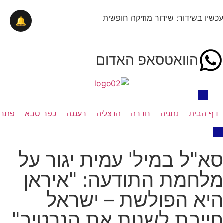
עכשיו בשידור: שידור מוזיקה חופשית
🔔
הוואטסאפ האדום
דף הבית
נתניה
חדרה
הרצליה
רעננה
כפר סבא
פתח 
סא"ל במיל' עמית יגור על
מלחמת התודעה: "איראן
היא הפולשת – ישראל
חייבת לשנות את הנרטיב"