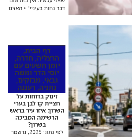
שאני עכשיו. אין בזה שום
דבר נחות בעיניי" • האזינו
כותרות החדשות
מהרדיו
דף הבית
,
הרצליה
,
חדרה
,
יומן תשעים עם
יוסי הדר ומשה
גבאי
,
מבזקים
,
נתניה
,
רעננה
זינוק בדוחות על
חציית קו לבן בערי
השרון: איזו עיר בראש
הרשימה המביכה
בשרון?
לפי נתוני 2025, נרשמה