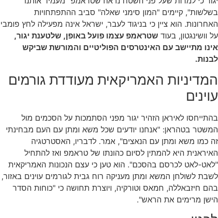
יגור כי למרות שעל פני השטח נראה שטראמפ "מעמיד אותנו
בשלשות", קיימים "המון סימני שאלה" סביב ההתפתחויות
האחרונות. הוא ציין כי בניגוד לעבר, ישראל אינה מפעילה לחץ פומבי
על וושינגטון, בעוד
שטראמפ עצמו פועל באופן, שלטענת יגור,
אינו מתיישב עם האינטרסים הפוליטיים והמורשת שביקש
לבנות.
המדיניות האמריקאית מעודדת גורמים
עוינים
בהתייחסו לאיראן הזהיר יגור מפני הסתמכות על הסכמים מול
המשטר בטהראן: "אנחנו יודעים שכל משא ומתן עם העם מבחינתי
זה כמו משא ומתן עם הנאצים", אמר. לדבריו, האסטרטגיה
האיראנית היא להמתין לסיום כהונתו של טראמפ ואז להתחיל
"לאט-לאט לכרסם בהסכם". הוא טען כי עצם הנכונות האמריקאית
לשבת לשולחן המשא ומתן מעניקה רוח גבית לגורמים עוינים באזור,
בהם חיזבאללה, חמאס וטורקיה, ויוצרת תחושה כי "כוחות הסדר
הישן מרימים את הראש".