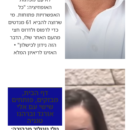
האופוזיציה: "כל
האפשרויות פתוחות. מי
שרוצה להביא 61 מנדטים
כדי לרמוס ולדרוס חצי
מהעם האחר שלו, הדבר
הזה נידון לכישלון" •
האזינו לריאיון המלא
כותרות החדשות
מהרדיו
דף הבית
,
מבזקים
,
פותחים
שישי עם אלי
אורגד וברהנו
טגניה
טלי גוטליב מבהירה: