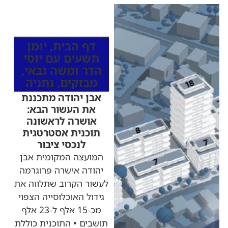
כותרות החדשות
מהרדיו
דף הבית
,
יומן
תשעים עם יוסי
הדר ומשה גבאי
,
מבזקים
,
נתניה
אבן יהודה מתכננת
את העשור הבא:
אושרה לראשונה
תוכנית אסטרטגית
לנכסי ציבור
המועצה המקומית אבן
יהודה אישרה פרוגרמה
לעשור הקרוב שתלווה את
גידול האוכלוסייה הצפוי
מכ-15 אלף ל-23 אלף
תושבים • התוכנית כוללת