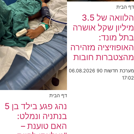
דף הבית
הלוואה של 3.5
מיליון שקל אושרה
בתל מונד:
האופוזיציה מזהירה
מהצטברות חובות
מערכת חדשות 90
06.08.2026
17:02
דף הבית
נהג פגע בילד בן 5
בנתניה ונמלט:
האם טוענת –