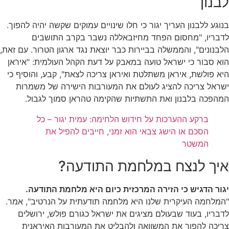
לבנון
בנוגע ללבנון העריך יגור כי חלו שינויים עמוקים שקשה יהיה להפוך.
לדבריו, "מחסום הפחד מחיזבאללה נשבר בקרב התושבים
הלבנונים", והממשלה בביירות כבר יוצאת נגד ארגון הטרור. עם זאת,
הוא סבור כי ישראל טועה במאבק על דעת הקהל העולמית: "איראן
היא פולשת, איראן משתלטת ואיראן צריכה לצאת", קבע, והוסיף כי
ישראל צריכה להציג לעולם את המעורבות הישירה של משמרות
המהפכה בלבנון ואת התשתיות שהקימה טהראן סמוך לגבול.
ברקע ההערכות על חידוש הלחימה: עמית יגור – כל
הסכם או הישג צבאי הוא זמני, חייבים להפיל את
המשטר
איך לנצח במלחמת התודעה?
יגור הדגיש כי הזירה המרכזית כיום היא מלחמת התודעה.
"המלחמה העיקרית שלנו היא מלחמה תודעתית על הנרטיב", אמר.
לדבריו, בעוד שבעולם מציגים את ישראל כגורם פולש, ירושלים
צריכה להפוך את המשוואה ולהבליט את המעורבות האיראנית