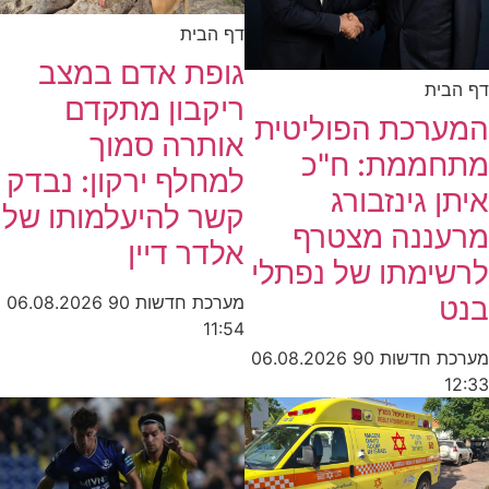
דף הבית
גופת אדם במצב
דף הבית
ריקבון מתקדם
המערכת הפוליטית
אותרה סמוך
מתחממת: ח"כ
למחלף ירקון: נבדק
איתן גינזבורג
קשר להיעלמותו של
מרעננה מצטרף
אלדר דיין
לרשימתו של נפתלי
בנט
מערכת חדשות 90
06.08.2026
11:54
מערכת חדשות 90
06.08.2026
12:33