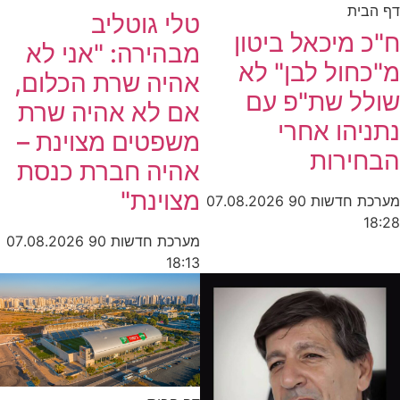
דף הבית
טלי גוטליב
ח"כ מיכאל ביטון
מבהירה: "אני לא
מ"כחול לבן" לא
אהיה שרת הכלום,
שולל שת"פ עם
אם לא אהיה שרת
נתניהו אחרי
משפטים מצוינת –
הבחירות
אהיה חברת כנסת
מצוינת"
מערכת חדשות 90
07.08.2026
18:28
מערכת חדשות 90
07.08.2026
18:13