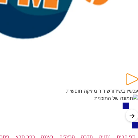
עכשיו בשידור
שידור מוזיקה חופשית
→
דף הבית
נתניה
חדרה
הרצליה
רעננה
כפר סבא
פתח 