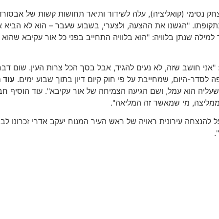
חק נסימי (קואליציה), עלה לשידור ותיאר תחושות קשות של אבסורד
ביל אדרי בנתוני הזכאות לבגרות בעיר, שצמחו מ-17% ל-97% בתקופתו. "הגשנו את ההצעה, ולצערי
ה שנתן בלוויה: "הוא בלוויה התחייב בפני כל אור עקיבא שהוא ינ
ני חושב שזה, לא נעים להגיד, אבל בסך הכל צרות העין. שום דבר, ש
 לסדר-היום, שמחייבת על פי חוק קיום דיון בתוך שבוע ימים.
עוד 
ך, שעליה הוא עמל, ושם הגיעה הצמיחה של אור עקיבא". עוד הוסי
מליצה, מי שמאשר זה המליאה".
 להנצחה עירונית ראויה של ראש העיר המנוח יעקב אדרי זכרונו לב
.