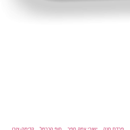
פרדס חנה
ישובי עמק חפר
חוף הכרמל
קדימה-צורן