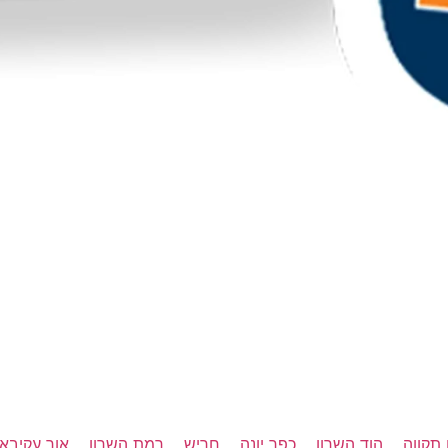
תקווה
הוד השרון
כפר יונה
חריש
רמת השרון
אור עקיבא