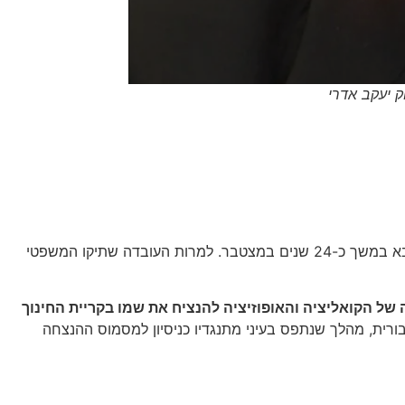
ק יעקב אדרי
יעקב אדרי ז"ל, שהלך לעולמו לפני כחודשיים בגיל 75, הותיר אחריו מורשת ציבורית ענפה כשר בממשלות ישראל וכראש עיריית אור עקיבא במשך כ-24 שנים במצטבר. למרות העובדה שתיקו המשפטי
של הקואליציה והאופוזיציה להנציח את שמו בקריית החינוך
רית, מהלך שנתפס בעיני מתנגדיו כניסיון למסמוס ההנצחה