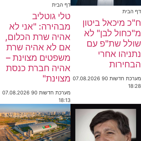
דף הבית
דף הבית
טלי גוטליב
ח"כ מיכאל ביטון
מבהירה: "אני לא
מ"כחול לבן" לא
אהיה שרת הכלום,
שולל שת"פ עם
אם לא אהיה שרת
נתניהו אחרי
משפטים מצוינת –
הבחירות
אהיה חברת כנסת
מצוינת"
מערכת חדשות 90
07.08.2026
18:28
מערכת חדשות 90
07.08.2026
18:13