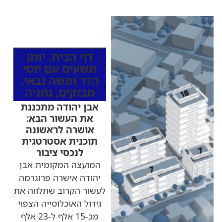
כותרות החדשות
מהרדיו
דף הבית
,
יומן
תשעים עם יוסי
הדר ומשה גבאי
,
מבזקים
,
נתניה
אבן יהודה מתכננת
את העשור הבא:
אושרה לראשונה
תוכנית אסטרטגית
לנכסי ציבור
המועצה המקומית אבן
יהודה אישרה פרוגרמה
לעשור הקרוב שתלווה את
גידול האוכלוסייה הצפוי
מכ-15 אלף ל-23 אלף