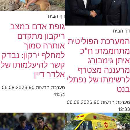
דף הבית
גופת אדם במצב
דף הבית
ריקבון מתקדם
המערכת הפוליטית
אותרה סמוך
מתחממת: ח"כ
למחלף ירקון: נבדק
איתן גינזבורג
קשר להיעלמותו של
מרעננה מצטרף
אלדר דיין
לרשימתו של נפתלי
בנט
מערכת חדשות 90
06.08.2026
11:54
מערכת חדשות 90
06.08.2026
12:33