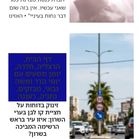
שאני עכשיו. אין בזה שום
דבר נחות בעיניי" • האזינו
כותרות החדשות
מהרדיו
דף הבית
,
הרצליה
,
חדרה
,
יומן תשעים עם
יוסי הדר ומשה
גבאי
,
מבזקים
,
נתניה
,
רעננה
זינוק בדוחות על
חציית קו לבן בערי
השרון: איזו עיר בראש
הרשימה המביכה
בשרון?