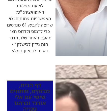
לא עם מפלגות
האופוזיציה: "כל
האפשרויות פתוחות. מי
שרוצה להביא 61 מנדטים
כדי לרמוס ולדרוס חצי
מהעם האחר שלו, הדבר
הזה נידון לכישלון" •
האזינו לריאיון המלא
כותרות החדשות
מהרדיו
דף הבית
,
מבזקים
,
פותחים
שישי עם אלי
אורגד וברהנו
טגניה