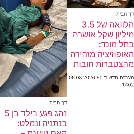
דף הבית
הלוואה של 3.5
מיליון שקל אושרה
בתל מונד:
האופוזיציה מזהירה
מהצטברות חובות
מערכת חדשות 90
06.08.2026
17:02
דף הבית
נהג פגע בילד בן 5
בנתניה ונמלט:
האם טוענת –