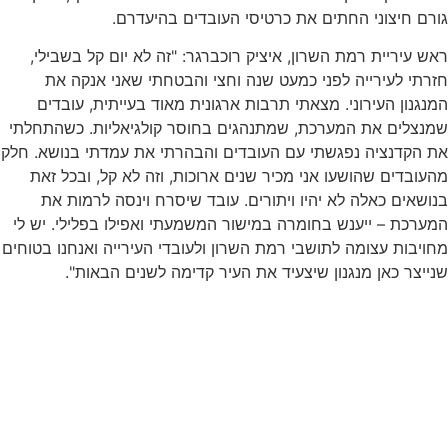
גורם חיצוני החתים את כרטיסי העובדים בהיעדרם.
ראש עיריית רמת השרון, איציק רוכברגר: "זה לא יום קל בשבילי,
חזרתי לעירייה לפני כמעט שנה וחצי והבטחתי שאני אנקה את
המנגנון העירוני. מצאתי תרבות ארגונית מאוד בעייתית, עובדים
שמנצלים את המערכת, שמתנהגים בחוסר קולגיאליות. כשהתחלתי
את הקדנציה נפגשתי עם העובדים והבהרתי את עמדתי בנושא. חלק
מהעובדים שהושעו אני מכיר שנים ארוכות, וזה לא קל, ובכל זאת
בנושאים כאלה לא יהיו ויתורים. עובד שיסרח וינסה לרמות את
המערכת – ייענש בחומרה במישור המשמעתי ואפילו בפלילי. יש לי
מחויבות עצומה לתושבי רמת השרון ולעובדי העירייה ואנחנו בטוחים
שנייצר כאן מנגנון שיצעיד את העיר קדימה לשנים הבאות".