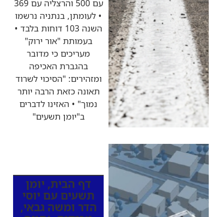
עם 500 והרצליה עם 369
• לעומתן, בנתניה נרשמו
השנה 103 דוחות בלבד •
בעמותת "אור ירוק"
מעריכים כי מדובר
בהגברת האכיפה
ומזהירים: "הסיכוי לשרוד
תאונה כזאת הרבה יותר
נמוך" • האזינו לדברים
ב"יומן תשעים"
כותרות החדשות
מהרדיו
דף הבית
,
יומן
תשעים עם יוסי
הדר ומשה גבאי
,