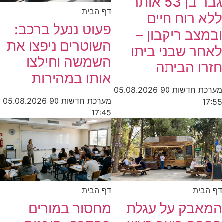
גבר בן 53 אותר
דף הבית
ללא רוח חיים
פעוט ננעל ברכב:
ובמצב ריקבון –
השוטרים ניפצו את
לאחר שבני ביתו
השמשה וחילצו
חזרו הביתה
אותו במהירות
מערכת חדשות 90
05.08.2026
מערכת חדשות 90
05.08.2026
17:55
17:45
דף הבית
דף הבית
המאבק על עגלת
מחסור במורים