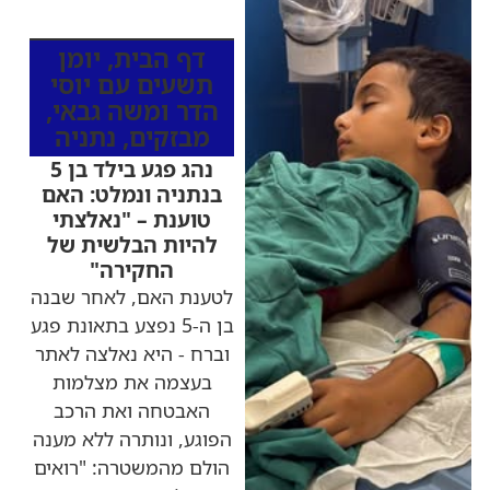
מהרדיו
דף הבית
,
יומן
תשעים עם יוסי
הדר ומשה גבאי
,
מבזקים
,
נתניה
נהג פגע בילד בן 5
בנתניה ונמלט: האם
טוענת – "נאלצתי
להיות הבלשית של
החקירה"
לטענת האם, לאחר שבנה
בן ה-5 נפצע בתאונת פגע
וברח - היא נאלצה לאתר
בעצמה את מצלמות
האבטחה ואת הרכב
הפוגע, ונותרה ללא מענה
הולם מהמשטרה: "רואים