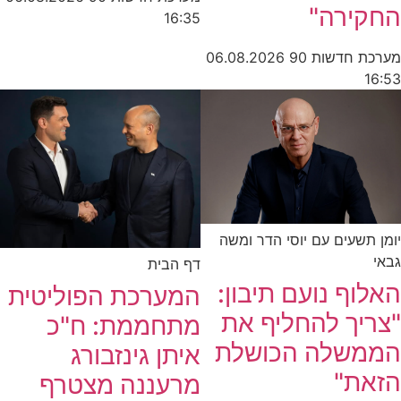
החקירה"
16:35
מערכת חדשות 90
06.08.2026
16:53
יומן תשעים עם יוסי הדר ומשה
גבאי
דף הבית
האלוף נועם תיבון:
המערכת הפוליטית
"צריך להחליף את
מתחממת: ח"כ
הממשלה הכושלת
איתן גינזבורג
הזאת"
מרעננה מצטרף