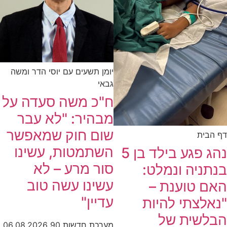
יומן תשעים עם יוסי הדר ומשה
גבאי
ח"כ משה סעדה על
מבהיר: "לא עבר
שום חוק שמאפשר
דף הבית
השתמטות, עשינו
נהג פגע בילד בן 5
סור מרע – לא
בנתניה ונמלט:
עשינו עשה טוב
האם טוענת –
עדיין"
"נאלצתי להיות
הבלשית של
מערכת חדשות 90
06.08.2026