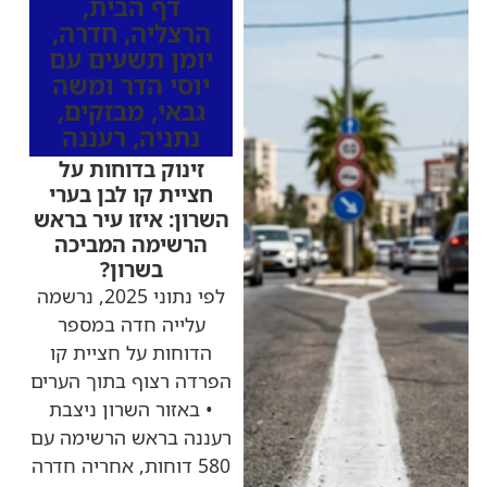
דף הבית
,
הרצליה
,
חדרה
,
יומן תשעים עם
יוסי הדר ומשה
גבאי
,
מבזקים
,
נתניה
,
רעננה
זינוק בדוחות על
חציית קו לבן בערי
השרון: איזו עיר בראש
הרשימה המביכה
בשרון?
לפי נתוני 2025, נרשמה
עלייה חדה במספר
הדוחות על חציית קו
הפרדה רצוף בתוך הערים
• באזור השרון ניצבת
רעננה בראש הרשימה עם
580 דוחות, אחריה חדרה