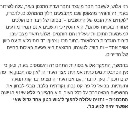
רני אלוש, לשעבר חבר מועצה וחבר ועדת התכנון בעיר, עלה לשידור
בעניין זה והזהיר מהאופן שבו מתבצעים חלק מהמהלכים. לדבריו,
"לוקחים את הנכס של התושבים – ובסופו של דבר הם הולכים
אחורה בזכויות שלהם". הוא הוסיף כי תושבים אינם תמיד מודעים
למשמעות התוכניות שעליהן הם חותמים. אלוש תיאר מצב שבו
דירות מוגדרות כ"כלואות" בתוך תכנון צפוף: "דירות כלואות עם כיוון
אוויר אחד – זה הזוי". לטענתו, התוצאה היא פגיעה באיכות החיים
של הדיירים.
בהמשך, התמקד אלוש בסוגיית התחבורה והעומסים בעיר, וטען כי
אין הסתכלות מערכתית אמיתית מצד העירייה: "אין פה תכנון, אין פה
שום תכנון", טען. לדבריו, גם אם העירייה מציגה בדיקות תנועה
ותשתיות, בפועל כל פרויקט נבחן נקודתית בלבד, מבלי לבחון את
ההשפעה המצטברת על כלל העיר. הוא הדגיש כי
ללא שינוי בגישה
התכנונית – נתניה עלולה להפוך ל"גוש בטון אחד גדול שאי
אפשר יהיה לנוע בו".