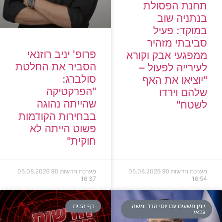
תחנת הפסולת
בנתניה שוב
במוקד: פעיל
סביבתי מזהיר
פרופ' יניב רוזנאי
ממפגעי אבק וקורא
הסביר את החלטת
לעירייה לפעול –
סולברג:
"יוציאו את האף
"הפרקטיקה
שלהם וירדו
שהייתה נהוגה
לשטח"
בבחירות הקודמות
פשוט הייתה לא
חוקית"
מערכת חדשות 90
05.08.2026
מערכת חדשות 90
05.08.2026
16:37
16:54
יומן תשעים עם יוסי הדר ומשה
דף הבית
גבאי