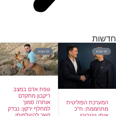
חדשות
דף הבית
דף הבית
גופת אדם במצב
ריקבון מתקדם
אותרה סמוך
המערכת הפוליטית
למחלף ירקון: נבדק
מתחממת: ח"כ
קשר להיעלמותו
איתן גינזבורג