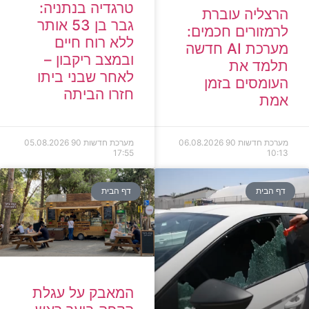
טרגדיה בנתניה:
הרצליה עוברת
גבר בן 53 אותר
לרמזורים חכמים:
ללא רוח חיים
מערכת AI חדשה
ובמצב ריקבון –
תלמד את
לאחר שבני ביתו
העומסים בזמן
חזרו הביתה
אמת
מערכת חדשות 90
06.08.2026
מערכת חדשות 90
05.08.2026
17:55
10:13
דף הבית
דף הבית
המאבק על עגלת