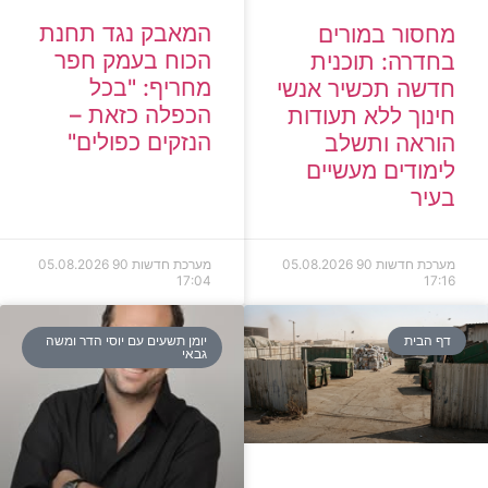
המאבק נגד תחנת
מחסור במורים
הכוח בעמק חפר
בחדרה: תוכנית
מחריף: "בכל
חדשה תכשיר אנשי
הכפלה כזאת –
חינוך ללא תעודות
הנזקים כפולים"
הוראה ותשלב
לימודים מעשיים
בעיר
מערכת חדשות 90
05.08.2026
מערכת חדשות 90
05.08.2026
17:04
17:16
דף הבית
יומן תשעים עם יוסי הדר ומשה
גבאי