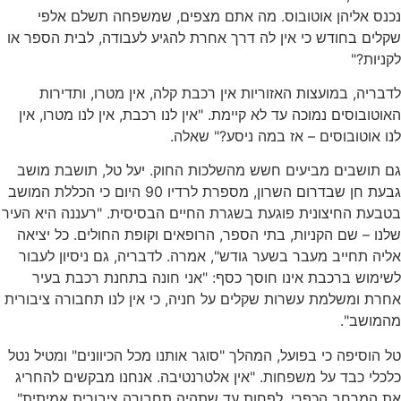
נכנס אליהן אוטובוס. מה אתם מצפים, שמשפחה תשלם אלפי
שקלים בחודש כי אין לה דרך אחרת להגיע לעבודה, לבית הספר או
לקניות?"
לדבריה, במועצות האזוריות אין רכבת קלה, אין מטרו, ותדירות
האוטובוסים נמוכה עד לא קיימת. "אין לנו רכבת, אין לנו מטרו, אין
לנו אוטובוסים – אז במה ניסע?" שאלה.
גם תושבים מביעים חשש מהשלכות החוק. יעל טל, תושבת מושב
גבעת חן שבדרום השרון, מספרת לרדיו 90 היום כי הכללת המושב
בטבעת החיצונית פוגעת בשגרת החיים הבסיסית. "רעננה היא העיר
שלנו – שם הקניות, בתי הספר, הרופאים וקופת החולים. כל יציאה
אליה תחייב מעבר בשער גודש", אמרה. לדבריה, גם ניסיון לעבור
לשימוש ברכבת אינו חוסך כסף: "אני חונה בתחנת רכבת בעיר
אחרת ומשלמת עשרות שקלים על חניה, כי אין לנו תחבורה ציבורית
מהמושב".
טל הוסיפה כי בפועל, המהלך "סוגר אותנו מכל הכיוונים" ומטיל נטל
כלכלי כבד על משפחות. "אין אלטרנטיבה. אנחנו מבקשים להחריג
את המרחב הכפרי, לפחות עד שתהיה תחבורה ציבורית אמיתית".