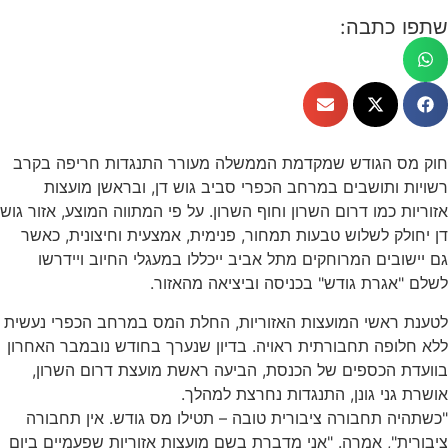
שתפו כתבה:
חוק מס הגודש שמקדמת הממשלה מעורר התנגדות חריפה בקרב
רשויות ותושבים במרחב הכפרי סביב גוש דן, ובראשן מועצות
אזוריות כמו דרום השרון וחוף השרון. על פי המתווה המוצע, אזור גוש
דן יחולק לשלוש טבעות תמחור, פנימית, אמצעית וחיצונית, כאשר
גם יישובים המרוחקים מתל אביב ייכללו במעגלי החיוב ויידרשו
לשלם "אגרת גודש" בכניסה וביציאה מהאזור.
לטענת ראשי המועצות האזוריות, החלת המס במרחב הכפרי נעשית
ללא חלופה תחבורתית ראויה. בדיון שנערך בחודש נובמבר האחרון
בוועדת הכספים של הכנסת, הביעה ראשת מועצת דרום השרון,
אושרת גני גונן
, התנגדות נחרצת למהלך.
"כשתהיה תחבורה ציבורית טובה – תטילו מס גודש. אין תחבורה
ציבורית", אמרה. "אני מדברת בשם מועצות אזוריות שפעמיים ביום