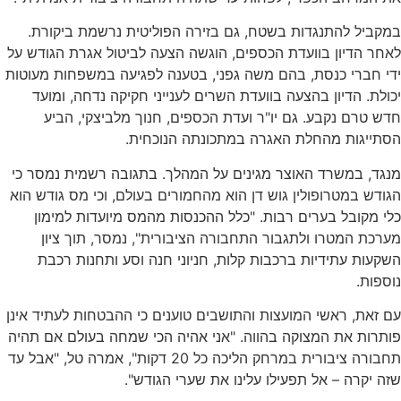
במקביל להתנגדות בשטח, גם בזירה הפוליטית נרשמת ביקורת.
לאחר הדיון בוועדת הכספים, הוגשה הצעה לביטול אגרת הגודש על
ידי חברי כנסת, בהם
משה גפני
, בטענה לפגיעה במשפחות מעוטות
יכולת. הדיון בהצעה בוועדת השרים לענייני חקיקה נדחה, ומועד
חדש טרם נקבע. גם יו"ר ועדת הכספים,
חנוך מלביצקי
, הביע
הסתייגות מהחלת האגרה במתכונתה הנוכחית.
מנגד, במשרד האוצר מגינים על המהלך. בתגובה רשמית נמסר כי
הגודש במטרופולין גוש דן הוא מהחמורים בעולם, וכי מס גודש הוא
כלי מקובל בערים רבות. "כלל ההכנסות מהמס מיועדות למימון
מערכת המטרו ולתגבור התחבורה הציבורית", נמסר, תוך ציון
השקעות עתידיות ברכבות קלות, חניוני חנה וסע ותחנות רכבת
נוספות.
עם זאת, ראשי המועצות והתושבים טוענים כי ההבטחות לעתיד אינן
פותרות את המצוקה בהווה. "אני אהיה הכי שמחה בעולם אם תהיה
תחבורה ציבורית במרחק הליכה כל 20 דקות", אמרה טל, "אבל עד
שזה יקרה – אל תפעילו עלינו את שערי הגודש".