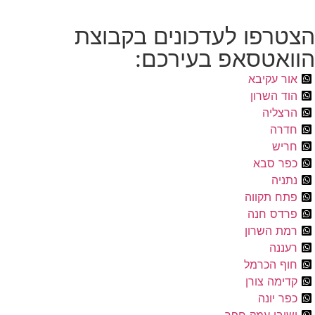
הצטרפו לעדכונים בקבוצת
הוואטסאפ בעירכם:
אור עקיבא
הוד השרון
הרצליה
חדרה
חריש
כפר סבא
נתניה
פתח תקווה
פרדס חנה
רמת השרון
רעננה
חוף הכרמל
קדימה צורן
כפר יונה