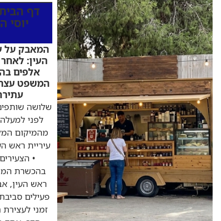
דף הבית
יוסי ה
המאבק על ע
העין: לאחר 
אלפים בה
המשפט עצר 
עתירת
שלושה שותפים
לפני למעלה 
מהמיקום המקו
עיריית ראש הע
• הצעירים
בהכשרת המי
ראש העין, אב
פעילים סביבת
זמני לעצירת ה