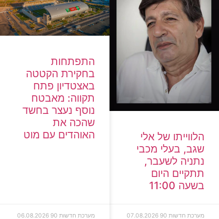
התפתחות
בחקירת הקטטה
באצטדיון פתח
תקווה: מאבטח
נוסף נעצר בחשד
שהכה את
האוהדים עם מוט
הלווייתו של אלי
שגב, בעלי מכבי
נתניה לשעבר,
תתקיים היום
בשעה 11:00
מערכת חדשות 90
07.08.2026
מערכת חדשות 90
06.08.2026