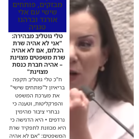
מבזקים
,
פותחים
שישי עם אלי
אורגד וברהנו
טגניה
טלי גוטליב מבהירה:
"אני לא אהיה שרת
הכלום, אם לא אהיה
שרת משפטים מצוינת
– אהיה חברת כנסת
מצוינת"
ח"כ טלי גוטליב תקפה
בריאיון ל"פותחים שישי"
את מערכת המשפט
והפרקליטות, וטענה כי
נבחרי ציבור מהימין
נרדפים • היא הדגישה כי
היא מכוונת לתפקיד שרת
המשפטים: "אם לא אהיה