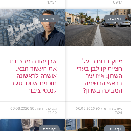
17:34
09:17
דף הבית
דף הבית
זינוק בדוחות על
אבן יהודה מתכננת
חציית קו לבן בערי
את העשור הבא:
השרון: איזו עיר
אושרה לראשונה
בראש הרשימה
תוכנית אסטרטגית
המביכה בשרון?
לנכסי ציבור
מערכת חדשות 90
06.08.2026
מערכת חדשות 90
06.08.2026
17:09
17:24
דף הבית
דף הבית