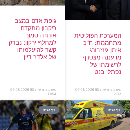
גופת אדם במצב
ריקבון מתקדם
אותרה סמוך
המערכת הפוליטית
למחלף ירקון: נבדק
מתחממת: ח"כ
קשר להיעלמותו
איתן גינזבורג
של אלדר דיין
מרעננה מצטרף
לרשימתו של
נפתלי בנט
מערכת חדשות 90
06.08.2026
מערכת חדשות 90
06.08.2026
11:54
12:33
דף הבית
דף הבית