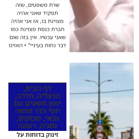
שרת משפטים, שזה
תפקיד שאני אהיה
מצוינת בו, אז אני אהיה
חברת כנסת מצוינת כמו
שאני עכשיו. אין בזה שום
דבר נחות בעיניי" • האזינו
כותרות החדשות
מהרדיו
דף הבית
,
הרצליה
,
חדרה
,
יומן תשעים עם
יוסי הדר ומשה
גבאי
,
מבזקים
,
נתניה
,
רעננה
זינוק בדוחות על