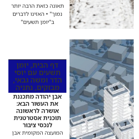
תאונה כזאת הרבה יותר
נמוך" • האזינו לדברים
ב"יומן תשעים"
כותרות החדשות
מהרדיו
דף הבית
,
יומן
תשעים עם יוסי
הדר ומשה גבאי
,
מבזקים
,
נתניה
אבן יהודה מתכננת
את העשור הבא:
אושרה לראשונה
תוכנית אסטרטגית
לנכסי ציבור
המועצה המקומית אבן