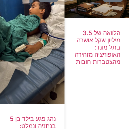
הלוואה של 3.5
מיליון שקל אושרה
בתל מונד:
האופוזיציה מזהירה
מהצטברות חובות
נהג פגע בילד בן 5
בנתניה ונמלט: