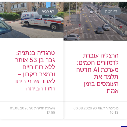
דף הבית
דף הבית
טרגדיה בנתניה:
הרצליה עוברת
גבר בן 53 אותר
לרמזורים חכמים:
ללא רוח חיים
מערכת AI חדשה
ובמצב ריקבון –
תלמד את
לאחר שבני ביתו
העומסים בזמן
חזרו הביתה
אמת
מערכת חדשות 90
06.08.2026
מערכת חדשות 90
05.08.2026
17:55
10:13