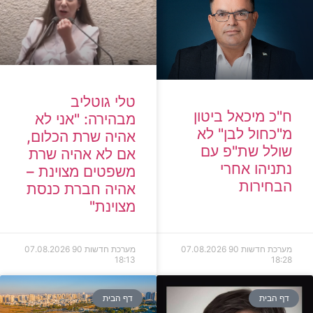
טלי גוטליב
ח"כ מיכאל ביטון
מבהירה: "אני לא
מ"כחול לבן" לא
אהיה שרת הכלום,
שולל שת"פ עם
אם לא אהיה שרת
נתניהו אחרי
משפטים מצוינת –
הבחירות
אהיה חברת כנסת
מצוינת"
מערכת חדשות 90
07.08.2026
מערכת חדשות 90
07.08.2026
18:13
18:28
דף הבית
דף הבית