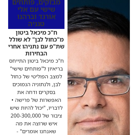
מבזקים
,
פותחים
שישי עם אלי
אורגד וברהנו
טגניה
ח"כ מיכאל ביטון
מ"כחול לבן" לא שולל
שת"פ עם נתניהו אחרי
הבחירות
ח"כ מיכאל ביטון התייחס
בריאיון ל"פותחים שישי"
למצב הפוליטי של כחול
לבן, ולנתוניה הנמוכים
בסקרים ודחה את
האפשרות של פרישה •
לדבריו, "יכול להיות שיש
ציבור של 200-300,000
איש שרוצה את מה
שאנחנו אומרים" -