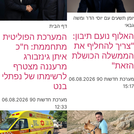
יומן תשעים עם יוסי הדר ומשה
גבאי
דף הבית
האלוף נועם תיבון:
המערכת הפוליטית
"צריך להחליף את
מתחממת: ח"כ
הממשלה הכושלת
איתן גינזבורג
הזאת"
מרעננה מצטרף
לרשימתו של נפתלי
מערכת חדשות 90
06.08.2026
בנט
15:17
מערכת חדשות 90
06.08.2026
12:33