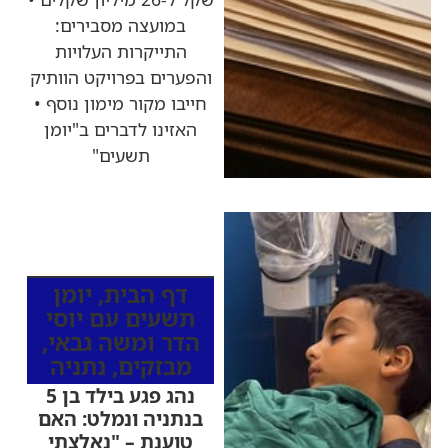
במועצה מסבירים:
התייקרות העלויות
והפערים בפרויקט הוותיק
חייבו מקור מימון נוסף •
האזינו לדברים ב"יומן
תשעים"
כותרות החדשות
מהרדיו
דף הבית
,
יומן
תשעים עם יוסי
הדר ומשה גבאי
,
מבזקים
,
נתניה
נהג פגע בילד בן 5
בנתניה ונמלט: האם
טוענת – "נאלצתי