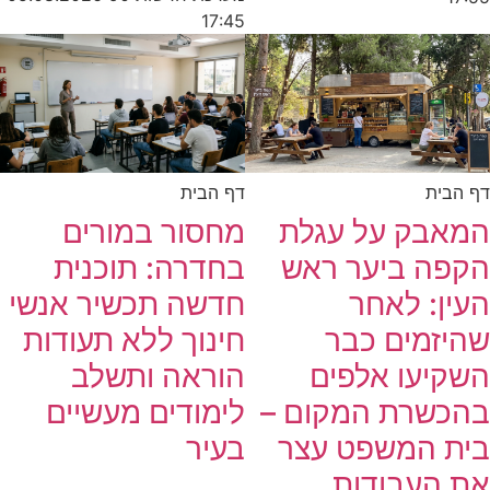
17:45
דף הבית
דף הבית
המאבק על עגלת
מחסור במורים
הקפה ביער ראש
בחדרה: תוכנית
העין: לאחר
חדשה תכשיר אנשי
שהיזמים כבר
חינוך ללא תעודות
השקיעו אלפים
הוראה ותשלב
בהכשרת המקום –
לימודים מעשיים
בית המשפט עצר
בעיר
את העבודות