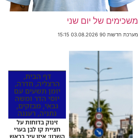
משכימים של יום שני
מערכת חדשות 90
03.08.2026
15:15
כותרות החדשות
מהרדיו
דף הבית
,
הרצליה
,
חדרה
,
יומן תשעים עם
יוסי הדר ומשה
גבאי
,
מבזקים
,
נתניה
,
רעננה
זינוק בדוחות על
חציית קו לבן בערי
השרון: איזו עיר בראש