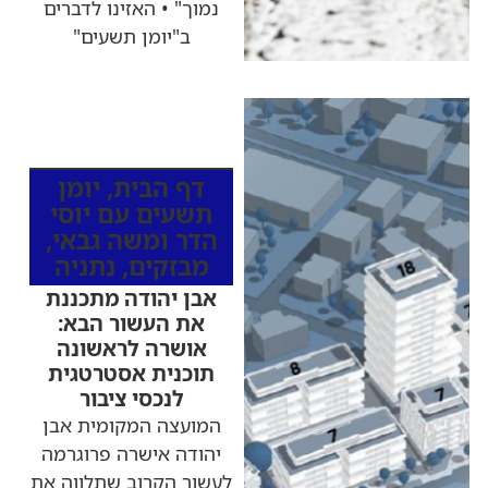
נמוך" • האזינו לדברים
ב"יומן תשעים"
כותרות החדשות
מהרדיו
דף הבית
,
יומן
תשעים עם יוסי
הדר ומשה גבאי
,
מבזקים
,
נתניה
אבן יהודה מתכננת
את העשור הבא:
אושרה לראשונה
תוכנית אסטרטגית
לנכסי ציבור
המועצה המקומית אבן
יהודה אישרה פרוגרמה
לעשור הקרוב שתלווה את