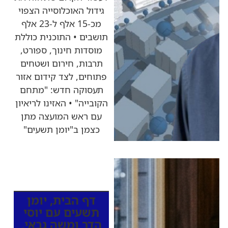
גידול האוכלוסייה הצפוי
מכ-15 אלף ל-23 אלף
תושבים • התוכנית כוללת
מוסדות חינוך, ספורט,
תרבות, חירום ושטחים
פתוחים, לצד קידום אזור
תעסוקה חדש: "מתחם
הקובייה" • האזינו לריאיון
עם ראש המועצה מתן
כצמן ב"יומן תשעים"
כותרות החדשות
מהרדיו
דף הבית
,
יומן
תשעים עם יוסי
הדר ומשה גבאי
,