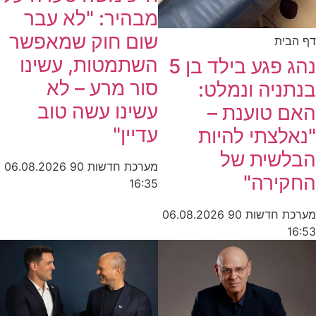
מבהיר: "לא עבר
שום חוק שמאפשר
דף הבית
השתמטות, עשינו
נהג פגע בילד בן 5
סור מרע – לא
בנתניה ונמלט:
עשינו עשה טוב
האם טוענת –
עדיין"
"נאלצתי להיות
הבלשית של
מערכת חדשות 90
06.08.2026
החקירה"
16:35
מערכת חדשות 90
06.08.2026
16:53