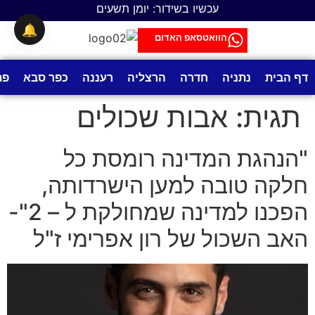
לתוכן
עכשיו בשידור: יומן תשעים
🔔
הוואטסאפ האדום
דף הבית
נתניה
חדרה
הרצליה
רעננה
כפר סבא
פת
תגית:
אבות שכולים
"הנהגת המדינה רומסת כל
חלקה טובה למען הישרדותה,
הפכנו למדינה שמחולקת ל – 2"-
האב השכול של רון אפרימי ז"ל